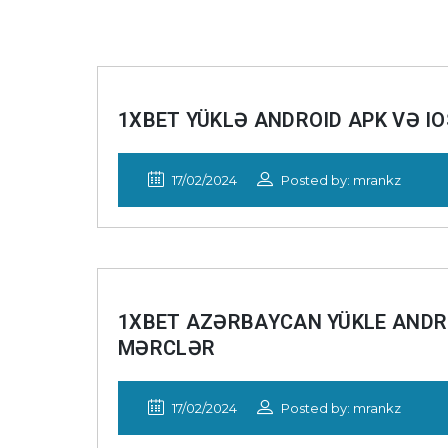
1XBET YÜKLƏ ANDROID APK VƏ IO
17/02/2024
Posted by: mrankz
1XBET AZƏRBAYCAN YÜKLE ANDROI
MƏRCLƏR
17/02/2024
Posted by: mrankz