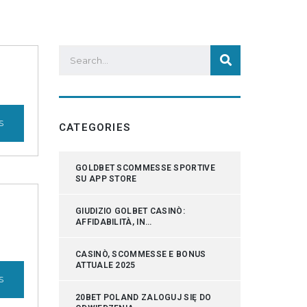
S
CATEGORIES
‎GOLDBET SCOMMESSE SPORTIVE
SU APP STORE
GIUDIZIO GOLBET CASINÒ:
AFFIDABILITÀ, IN...
CASINÒ, SCOMMESSE E BONUS
ATTUALE 2025
S
20BET POLAND ZALOGUJ SIĘ DO