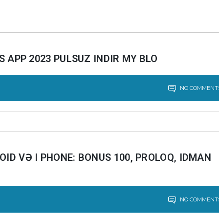
S APP 2023 PULSUZ INDIR MY BLO
NO COMMENT
D VƏ I PHONE: BONUS 100, PROLOQ, IDMAN
NO COMMENT