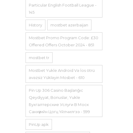
Particular English Football League -
145
History
mostbet azerbaijan
Mostbet Promo Program Code: £30
Offered Offers October 2024 - 851
mostbet tr
Mostbet Yukle Android Və İos ötrü
əvəzsiz Yükləyin Mosbet - 610
Pin Up 306 Casino Başlanğıc
Qeydiyyat, Bonuslar, Yukle
Бухгалтерские Услуги В Моск
Санхүүгийн Цогц Үйлчилгээ - 599
PinUp apk