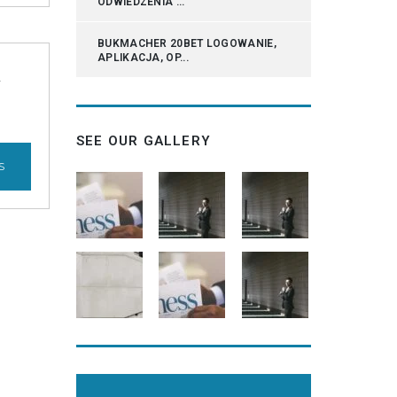
ODWIEDZENIA ...
BUKMACHER 20BET LOGOWANIE,
APLIKACJA, OP...
SEE OUR GALLERY
S