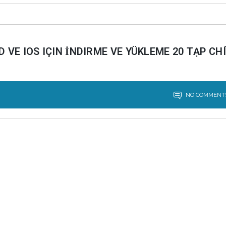
E IOS IÇIN İNDIRME VE YÜKLEME 20 TẠP CHÍ
NO COMMENT