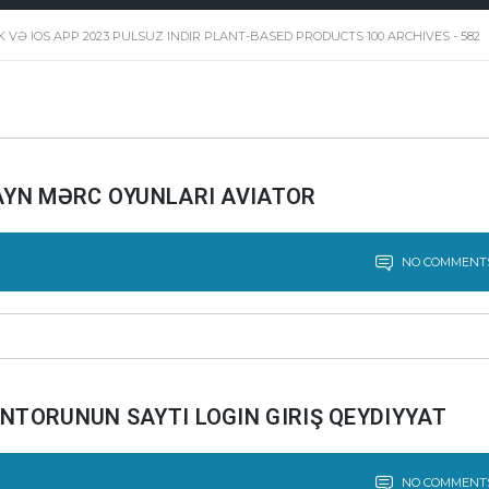
 VƏ IOS APP 2023 PULSUZ INDIR PLANT-BASED PRODUCTS 100 ARCHIVES - 582
AYN MƏRC OYUNLARI AVIATOR
NO COMMENT
TORUNUN SAYTI LOGIN GIRIŞ QEYDIYYAT
NO COMMENT