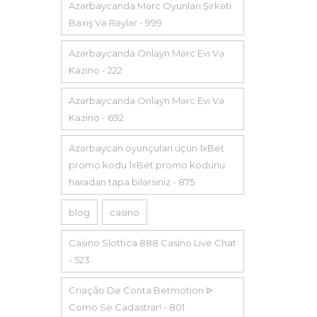
Azərbaycanda Mərc Oyunları Şirkəti
Baxış Və Rəylər - 999
Azərbaycanda Onlayn Mərc Evi Və
Kazino - 222
Azərbaycanda Onlayn Mərc Evi Və
Kazino - 692
Azərbaycan oyunçuları üçün 1xBet
promo kodu 1xBet promo kodunu
haradan tapa bilərsiniz - 875
blog
casino
Casino Slottica 888 Casino Live Chat
- 523
Criação De Conta Betmotion ᐉ
Como Se Cadastrar! - 801