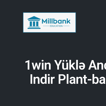
1win Yüklə An
Indir Plant-b