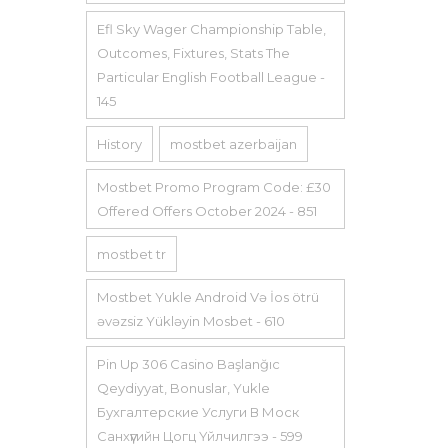
Efl Sky Wager Championship Table,
Outcomes, Fixtures, Stats The
Particular English Football League -
145
History
mostbet azerbaijan
Mostbet Promo Program Code: £30
Offered Offers October 2024 - 851
mostbet tr
Mostbet Yukle Android Və İos ötrü
əvəzsiz Yükləyin Mosbet - 610
Pin Up 306 Casino Başlanğıc
Qeydiyyat, Bonuslar, Yukle
Бухгалтерские Услуги В Моск
Санхүүгийн Цогц Үйлчилгээ - 599