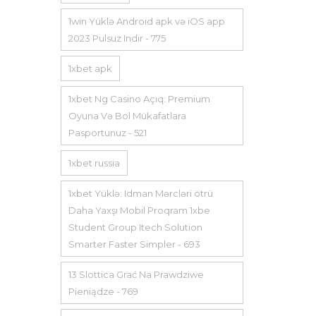
1win Yüklə Android apk və iOS app
2023 Pulsuz Indir - 775
1xbet apk
1xbet Ng Casino Açıq: Premium
Oyuna Və Bol Mükafatlara
Pasportunuz - 521
1xbet russia
1xbet Yüklə: Idman Mərcləri ötrü
Daha Yaxşı Mobil Proqram 1xbe
Student Group Itech Solution
Smarter Faster Simpler - 693
13 Slottica Grać Na Prawdziwe
Pieniądze - 769