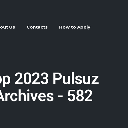
out Us
Contacts
How to Apply
pp 2023 Pulsuz
Archives - 582