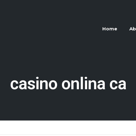
Home
Ab
casino onlina ca