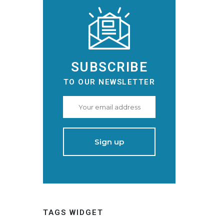
SUBSCRIBE
TO OUR NEWSLETTER
TAGS WIDGET