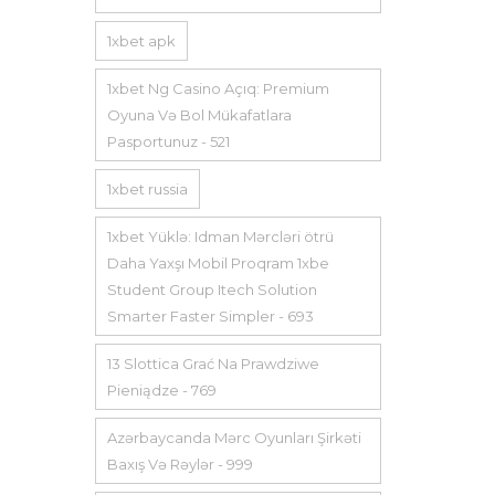
1xbet apk
1xbet Ng Casino Açıq: Premium
Oyuna Və Bol Mükafatlara
Pasportunuz - 521
1xbet russia
1xbet Yüklə: Idman Mərcləri ötrü
Daha Yaxşı Mobil Proqram 1xbe
Student Group Itech Solution
Smarter Faster Simpler - 693
13 Slottica Grać Na Prawdziwe
Pieniądze - 769
Azərbaycanda Mərc Oyunları Şirkəti
Baxış Və Rəylər - 999