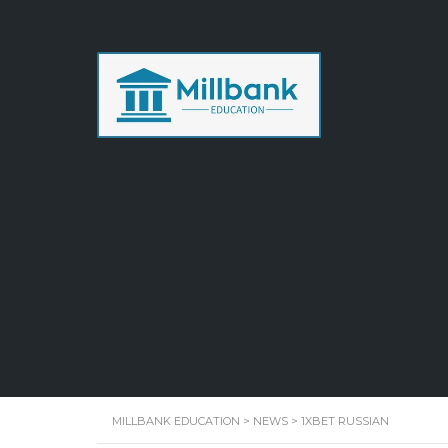
MILLBANK EDUCATION
>
NEWS
>
1XBET RUSSIAN