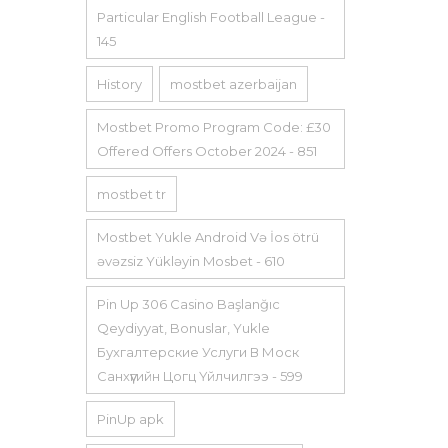
Particular English Football League -
145
History
mostbet azerbaijan
Mostbet Promo Program Code: £30
Offered Offers October 2024 - 851
mostbet tr
Mostbet Yukle Android Və İos ötrü
əvəzsiz Yükləyin Mosbet - 610
Pin Up 306 Casino Başlanğıc
Qeydiyyat, Bonuslar, Yukle
Бухгалтерские Услуги В Моск
Санхүүгийн Цогц Үйлчилгээ - 599
PinUp apk