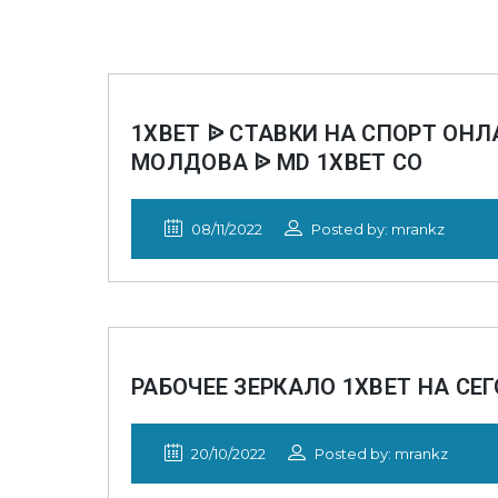
1XBET ᐉ СТАВКИ НА СПОРТ ОНЛ
МОЛДОВА ᐉ MD 1XBET CO
08/11/2022
Posted by: mrankz
РАБОЧЕЕ ЗЕРКАЛО 1XBET НА СЕ
20/10/2022
Posted by: mrankz