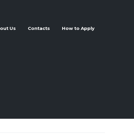
out Us
Contacts
How to Apply