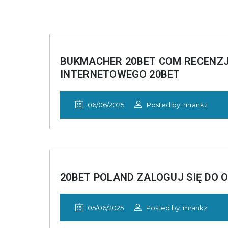
BUKMACHER 20BET COM RECENZJ
INTERNETOWEGO 20BET
06/06/2025
Posted by: mrankz
20BET POLAND ZALOGUJ SIĘ DO 
05/06/2025
Posted by: mrankz