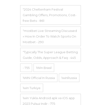
"2024 Cheltenham Festival
Gambling Offers, Promotions, Cost-
free Bets - 861
"mostbet Live Streaming Discussed
» How In Order To Watch Sports On
Mostbet - 290
"Typically The Super League Betting
Guide, Odds, Approach & Faq - 445
- 755
1Win Brasil
1WIN Official In Russia
1winRussia
1win Turkiye
1win Yüklə Android apk və iOS app
2023 Pulsuz Indir - 775