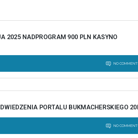
A 2025 NADPROGRAM 900 PLN KASYNO
NO COMMENT
ODWIEDZENIA PORTALU BUKMACHERSKIEGO 20
NO COMMENT