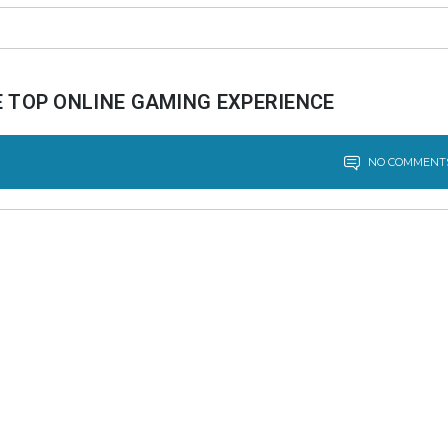
E TOP ONLINE GAMING EXPERIENCE
NO COMMENT