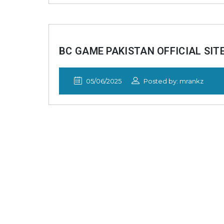
BC GAME PAKISTAN OFFICIAL SIT
05/06/2025
Posted by: mrankz