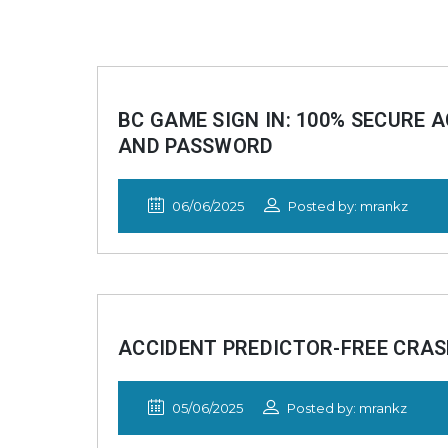
BC GAME SIGN IN: 100% SECURE 
AND PASSWORD
06/06/2025
Posted by: mrankz
ACCIDENT PREDICTOR-FREE CRA
05/06/2025
Posted by: mrankz