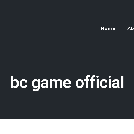
Home
Ab
bc game official