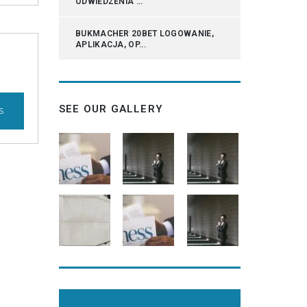
ODWIEDZENIA ...
BUKMACHER 20BET LOGOWANIE,
APLIKACJA, OP...
SEE OUR GALLERY
S