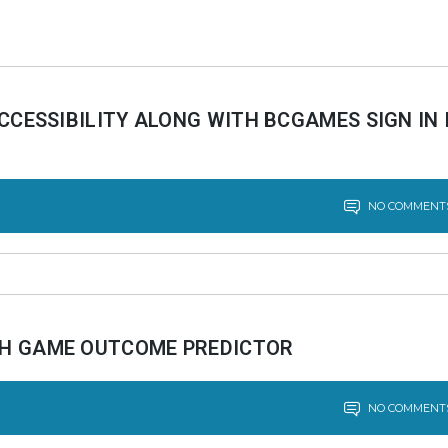
ACCESSIBILITY ALONG WITH BCGAMES SIGN IN 
NO COMMENT
SH GAME OUTCOME PREDICTOR
NO COMMENT