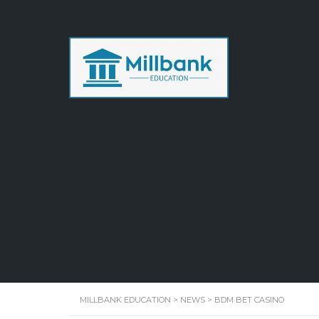
MILLBANK EDUCATION
>
NEWS
>
BDM BET CASINO