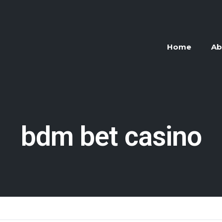
Home
Ab
bdm bet casino