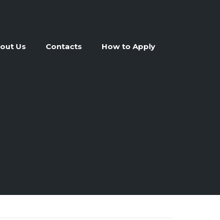
out Us
Contacts
How to Apply