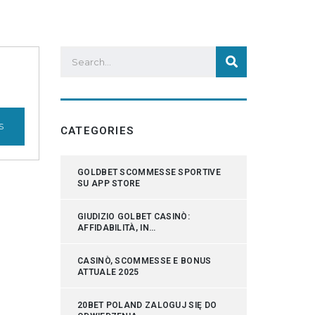
S
CATEGORIES
‎GOLDBET SCOMMESSE SPORTIVE
SU APP STORE
GIUDIZIO GOLBET CASINÒ:
AFFIDABILITÀ, IN...
CASINÒ, SCOMMESSE E BONUS
ATTUALE 2025
20BET POLAND ZALOGUJ SIĘ DO