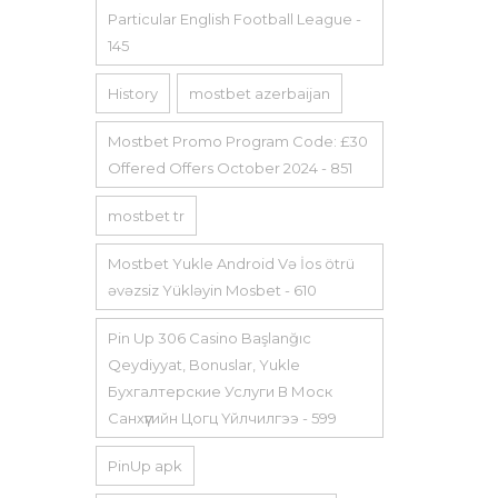
Particular English Football League -
145
History
mostbet azerbaijan
Mostbet Promo Program Code: £30
Offered Offers October 2024 - 851
mostbet tr
Mostbet Yukle Android Və İos ötrü
əvəzsiz Yükləyin Mosbet - 610
Pin Up 306 Casino Başlanğıc
Qeydiyyat, Bonuslar, Yukle
Бухгалтерские Услуги В Моск
Санхүүгийн Цогц Үйлчилгээ - 599
PinUp apk