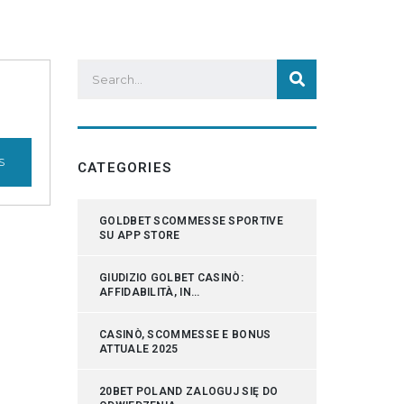
S
CATEGORIES
‎GOLDBET SCOMMESSE SPORTIVE
SU APP STORE
GIUDIZIO GOLBET CASINÒ:
AFFIDABILITÀ, IN...
CASINÒ, SCOMMESSE E BONUS
ATTUALE 2025
20BET POLAND ZALOGUJ SIĘ DO