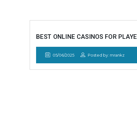
BEST ONLINE CASINOS FOR PLAYE
05/06/2025
Posted by: mrankz