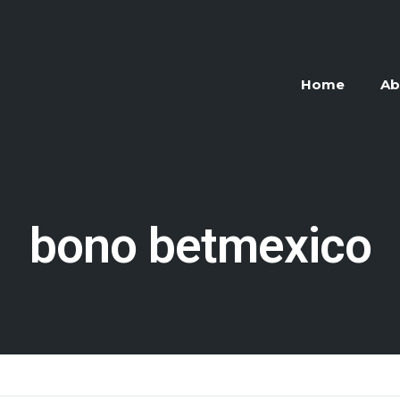
Home
Ab
bono betmexico