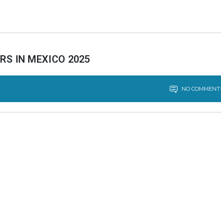
RS IN MEXICO 2025
NO COMMENT