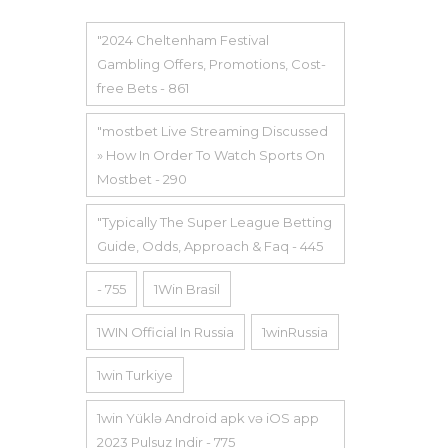
"2024 Cheltenham Festival
Gambling Offers, Promotions, Cost-
free Bets - 861
"mostbet Live Streaming Discussed
» How In Order To Watch Sports On
Mostbet - 290
"Typically The Super League Betting
Guide, Odds, Approach & Faq - 445
- 755
1Win Brasil
1WIN Official In Russia
1winRussia
1win Turkiye
1win Yüklə Android apk və iOS app
2023 Pulsuz Indir - 775