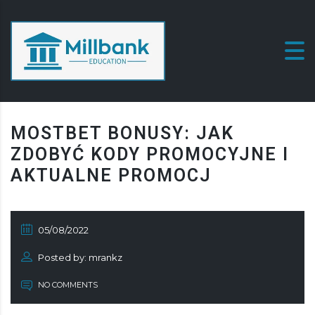
MOSTBET BONUSY: JAK
ZDOBYĆ KODY PROMOCYJNE I
AKTUALNE PROMOCJ
05/08/2022
Posted by: mrankz
NO COMMENTS