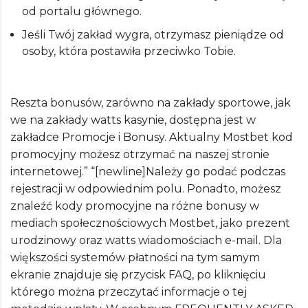
od portalu głównego.
Jeśli Twój zakład wygra, otrzymasz pieniądze od
osoby, która postawiła przeciwko Tobie.
Reszta bonusów, zarówno na zakłady sportowe, jak
we na zakłady watts kasynie, dostępna jest w
zakładce Promocje i Bonusy. Aktualny Mostbet kod
promocyjny możesz otrzymać na naszej stronie
internetowej.” “[newline]Należy go podać podczas
rejestracji w odpowiednim polu. Ponadto, możesz
znaleźć kody promocyjne na różne bonusy w
mediach społecznościowych Mostbet, jako prezent
urodzinowy oraz watts wiadomościach e-mail. Dla
większości systemów płatności na tym samym
ekranie znajduje się przycisk FAQ, po kliknięciu
którego można przeczytać informacje o tej