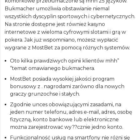
komórkowe przetłumaczone są mhh 25 języków.
Bukmacher umożliwia obstawianie niemal
wszystkich dyscyplin sportowych i cybernetycznych.
Na stronie dostępne jest również kasyno
internetowe z wieloma cyfrowymi slotami i grą w
pokera. Jak już wspomniano, możesz wypłacić
wygrane z MostBet za pomocą różnych systemów.
Oto kilka prawdziwych opinii klientów mhh”
“temat omawianego bukmachera.
MostBet posiada wysokiej jakości program
bonusowy z . nagrodami zarówno dla nowych
graczy grunzochse i stałych.
Zgodnie unces obowiązującymi zasadami, na
jeden numer telefonu, adres e-mail, adres, osobę
fizyczną, konto bankowe lub elektroniczne
można zarejestrować wy??cznie jedno konto.
Funkcjonalność usług na smartfony nie różni się