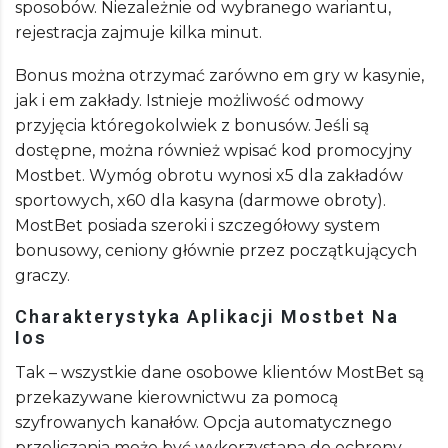
sposobów. Niezależnie od wybranego wariantu,
rejestracja zajmuje kilka minut.
Bonus można otrzymać zarówno em gry w kasynie,
jak i em zakłady. Istnieje możliwość odmowy
przyjęcia któregokolwiek z bonusów. Jeśli są
dostępne, można również wpisać kod promocyjny
Mostbet. Wymóg obrotu wynosi x5 dla zakładów
sportowych, x60 dla kasyna (darmowe obroty).
MostBet posiada szeroki i szczegółowy system
bonusowy, ceniony głównie przez początkujących
graczy.
Charakterystyka Aplikacji Mostbet Na
Ios
Tak – wszystkie dane osobowe klientów MostBet są
przekazywane kierownictwu za pomocą
szyfrowanych kanałów. Opcja automatycznego
przeliczania może być wykorzystana do ochrony