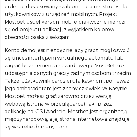
order to dostosowany szablon oficjalnej strony dla
użytkowników z urządzeń mobilnych. Projekt
Mostbet usuel version mobile praktycznie nie różni
się od projektu aplikacji, z wyjątkiem kolorów i
obecności paska z sekcjami.
Konto demo jest niezbędne, aby gracz mógł oswoić
się unces interfejsem wirtualnego automatu lub
zagrać bez elementu hazardowego. MostBet nie
udostępnia danych graczy żadnym osobom trzecim.
Także, użytkownik bardziej ufa kasynom, ponieważ
jego ambasadorem jest znany człowiek. W Kasynie
Mostbet możesz grać zarówno przez wersję
webową (strona w przeglądarce), jak i przez
aplikację na iOS i Android. Mostbet jest organizacją
międzynarodową, a jej strona internetowa znajduje
się w strefie domeny. com.