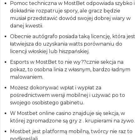
Pomoc techniczna w MostBet odpowiada szybko i
dokładnie rozpatruje spory, ale gracz będzie
musiał przedstawić dowód swojej dobrej wiary w
danej kwestii.
Obecnie autógrafo posiada taką licencję, która jest
łatwiejsza do uzyskania watts porównaniu do
licencji włoskiej lub hiszpańskiej.
Esports w MostBet to nie wy??cznie sekcja na
pokaz, to osobna linia z własnym, bardzo ładnym
malowaniem.
Możesz dokonywać wpłat i wypłat za
pośrednictwem wersji mobilnej i używać po to
swojego osobistego gabinetu.
W Mostbet online casino znajduje się sekcja, w
której zgromadzone są gry z . krupierami na żywo.
Mostbet jest platformą mobilną, twórcy nie raz to
podkreślali.