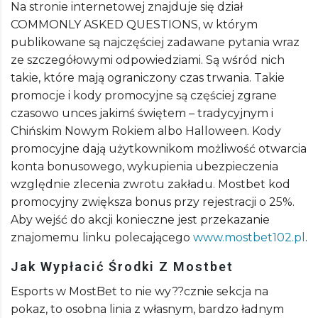
Na stronie internetowej znajduje się dział
COMMONLY ASKED QUESTIONS, w którym
publikowane są najczęściej zadawane pytania wraz
ze szczegółowymi odpowiedziami. Są wśród nich
takie, które mają ograniczony czas trwania. Takie
promocje i kody promocyjne są częściej zgrane
czasowo unces jakimś świętem – tradycyjnym i
Chińskim Nowym Rokiem albo Halloween. Kody
promocyjne dają użytkownikom możliwość otwarcia
konta bonusowego, wykupienia ubezpieczenia
względnie zlecenia zwrotu zakładu. Mostbet kod
promocyjny zwiększa bonus przy rejestracji o 25%.
Aby wejść do akcji konieczne jest przekazanie
znajomemu linku polecającego
www.mostbet102.pl
.
Jak Wypłacić Środki Z Mostbet
Esports w MostBet to nie wy??cznie sekcja na
pokaz, to osobna linia z własnym, bardzo ładnym