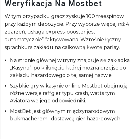
Weryfikacja Na Mostbet
W tym przypadku gracz zyskuje 100 freespinów
przy każdym depozycie. Przy wyborze więcej niż 4
zdarzeń, usługa express-booster jest
automatycznie” “aktywowana. Wzrośnie łączny
sprachkurs zakładu na całkowitą kwotę parlay.
Na stronie głównej witryny znajduje się zakładka
„Kasyno”, po kliknięciu której można przejść do
zakładu hazardowego o tej samej nazwie.
Szybkie gry w kasynie online Mostbet obejmują
różne wersje raffgier typu crash, watts tym
Aviatora we jego odpowiedniki.
MostBet jest głównym międzynarodowym
bukmacherem i dostawcą gier hazardowych.