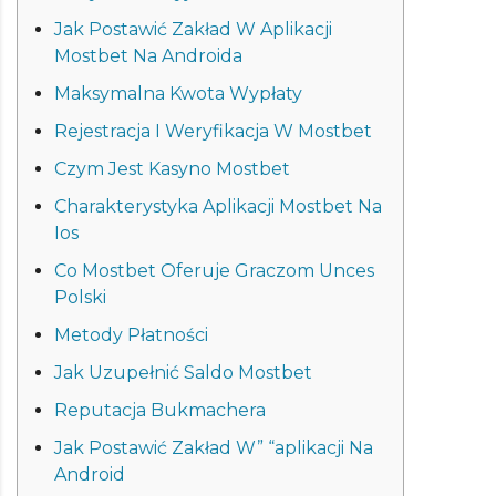
Jak Postawić Zakład W Aplikacji
Mostbet Na Androida
Maksymalna Kwota Wypłaty
Rejestracja I Weryfikacja W Mostbet
Czym Jest Kasyno Mostbet
Charakterystyka Aplikacji Mostbet Na
Ios
Co Mostbet Oferuje Graczom Unces
Polski
Metody Płatności
Jak Uzupełnić Saldo Mostbet
Reputacja Bukmachera
Jak Postawić Zakład W” “aplikacji Na
Android