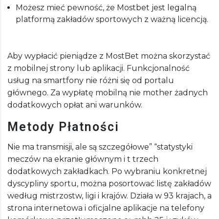
Możesz mieć pewność, że Mostbet jest legalną
platformą zakładów sportowych z ważną licencją.
Aby wypłacić pieniądze z MostBet można skorzystać
z mobilnej strony lub aplikacji. Funkcjonalność
usług na smartfony nie różni się od portalu
głównego. Za wypłatę mobilną nie mother żadnych
dodatkowych opłat ani warunków.
Metody Płatności
Nie ma transmisji, ale są szczegółowe” “statystyki
meczów na ekranie głównym i t trzech
dodatkowych zakładkach. Po wybraniu konkretnej
dyscypliny sportu, można posortować listę zakładów
według mistrzostw, ligi i krajów. Działa w 93 krajach, a
strona internetowa i oficjalne aplikacje na telefony