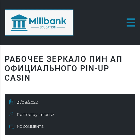
РАБОЧЕЕ ЗЕРКАЛО ПИН АП
ОФИЦИАЛЬНОГО PIN-UP
CASIN
21/08/2022
Posted by: mrankz
NO COMMENTS