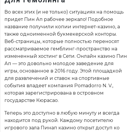
Во всех этих (и не только) ситуациях на помощь
придет Пин Ап рабочее зеркало! Подобное
название получили копии интернет-казино, а
также одноименной букмекерской конторы.
Веб-страницы, которые полностью переносят
рассматриваемое гемблинг-пространство на
измененный хостинг в Сети. Онлайн казино Пин
Ап — это довольно молодое заведение для
игры, основанное в 2016 году. Этой площадкой
для развлечений и ставок на спортивные
события владеет компания Pomadorro N. V.,
которая зарегистрирована в островном
государстве Кюрасао.
Теперь это доступно в любую минуту и всегда
находится под рукой. Каждому посетителю
игрового зала Пинап казино открыт доступ ко