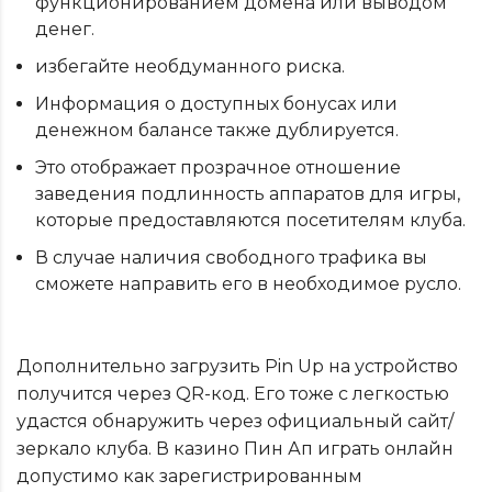
функционированием домена или выводом
денег.
избегайте необдуманного риска.
Информация о доступных бонусах или
денежном балансе также дублируется.
Это отображает прозрачное отношение
заведения подлинность аппаратов для игры,
которые предоставляются посетителям клуба.
В случае наличия свободного трафика вы
сможете направить его в необходимое русло.
Дополнительно загрузить Pin Up на устройство
получится через QR-код. Его тоже с легкостью
удастся обнаружить через официальный сайт/
зеркало клуба. В казино Пин Ап играть онлайн
допустимо как зарегистрированным