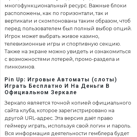
многофункциональный ресурс. Важные блоки
расположены, как по горизонтали, так и
вертикали и скомпонованы таким образом, чтоб
перед пользователем был полный выбор опций.
Игрок может выбрать живое казино,
телевизионные игры и спортивную секцию.
Также на экране можно увидеть и ознакомиться
с возможностями лотерей, промо-раздела и
пинкоинов.
Pin Up: Игровые Автоматы (слоты)
Играть Бесплатно И На Деньги В
Официальном Зеркале
Зеркало является точной копией официального
сайта клуба, которое зарегистрировано на
другой URL-адрес. Эта версия даёт право
геймеру играть, используя свой логин и пароль.
Вся информация деятельности гемблера будет