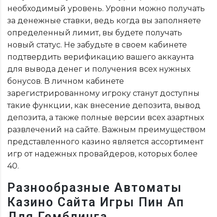
необходимый уровень. Уровни можно получать
за денежные ставки, ведь когда вы заполняете
определенный лимит, вы будете получать
новый статус. Не забудьте в своем кабинете
подтвердить верификацию вашего аккаунта
для вывода денег и получения всех нужных
бонусов. В личном кабинете
зарегистрированному игроку станут доступны
такие функции, как внесение депозита, вывод
депозита, а также полные версии всех азартных
развлечений на сайте. Важным преимуществом
представленного казино является ассортимент
игр от надежных провайдеров, которых более
40.
Разнообразные Автоматы
Казино Сайта Игры Пин Ап
Для Гемблинга