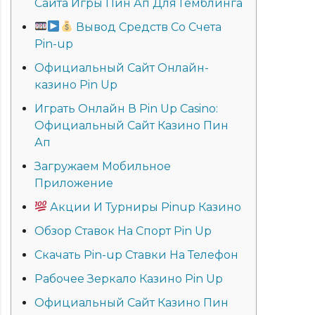
Сайта Игры Пин Ап Для Гемблинга
Вывод Средств Со Счета
Pin-up
Официальный Сайт Онлайн-
казино Pin Up
Играть Онлайн В Pin Up Casino:
Официальный Сайт Казино Пин
Ап
Загружаем Мобильное
Приложение
Акции И Турниры Pinup Казино
Обзор Ставок На Спорт Pin Up
Скачать Pin-up Ставки На Телефон
Рабочее Зеркало Казино Pin Up
Официальный Сайт Казино Пин