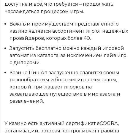
доступна и всё, что требуется – продолжать
наслаждаться процессом игры.
Важным преимуществом представленного
казино является ассортимент игр от надежных
провайдеров, которых более 40.
Запустить бесплатно можно каждый игровой
автомат из каталога, за исключением лайв игр
с дилерами.
Казино Пин Ап заслуженно славится своим
разнообразным и богатым игровым залом,
который приглашает игроков на
захватывающее путешествие в мир азарта и
развлечений.
У казино есть активный сертификат eCOGRA,
организации, которая контролирует правила