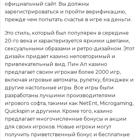
официальный сайт. Вы должны
зарегистрироваться и пройти верификацию,
прежде чем попытать счастья в игре на деньги.
Это стиль, который был популярен в середине
20-го века и характеризуется яркими цветами,
сексуальными образами и ретро-дизайном. Этот
дизайн придает казино неповторимый и
привлекательный вид. Пин Ап казино
предлагает своим игрокам более 2000 игр,
включая игровые автоматы, рулетку, блэкджек и
другие настольные игры. Все игры были
разработаны лучшими производителями
игрового софта, такими как NetEnt, Microgaming,
Quickspin и другими. Кроме того, казино
предлагает многочисленные бонусы и акции
для своих игроков. Новые игроки могут
получить приветственный бонус и бесплатные