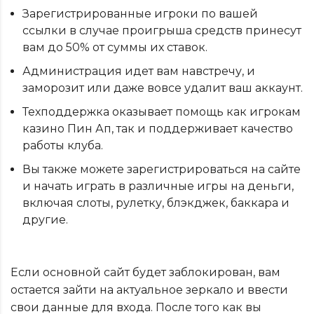
Зарегистрированные игроки по вашей
ссылки в случае проигрыша средств принесут
вам до 50% от суммы их ставок.
Администрация идет вам навстречу, и
заморозит или даже вовсе удалит ваш аккаунт.
Техподдержка оказывает помощь как игрокам
казино Пин Ап, так и поддерживает качество
работы клуба.
Вы также можете зарегистрироваться на сайте
и начать играть в различные игры на деньги,
включая слоты, рулетку, блэкджек, баккара и
другие.
Если основной сайт будет заблокирован, вам
остается зайти на актуальное зеркало и ввести
свои данные для входа. После того как вы