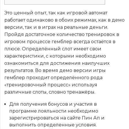
Это ценный опыт, так как игровой автомат
работает одинаково в обоих режимах, как в демо
версии, так и в играх на реальные деньги.
Пройдя достаточное количество тренировок в
игровом процессе гемблер всегда остаётся в
плюсе. Определённый слот имеет свои
характеристики, с которыми необходимо
ознакомиться для достижения наилучших
результатов. Во время демо версии игры
гемблер проходит определённого рода
«тренировочный процесс» используя
различные слоты, словно тренажёры.
Для получения бонусов и участия в
программе лояльности необходимо
зарегистрироваться на сайте Пин Ап и
выполнить определенные условия.