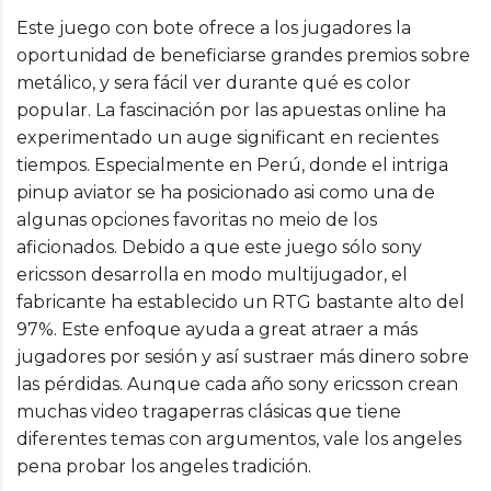
Este juego con bote ofrece a los jugadores la
oportunidad de beneficiarse grandes premios sobre
metálico, y sera fácil ver durante qué es color
popular. La fascinación por las apuestas online ha
experimentado un auge significant en recientes
tiempos. Especialmente en Perú, donde el intriga
pinup aviator se ha posicionado asi como una de
algunas opciones favoritas no meio de los
aficionados. Debido a que este juego sólo sony
ericsson desarrolla en modo multijugador, el
fabricante ha establecido un RTG bastante alto del
97%. Este enfoque ayuda a great atraer a más
jugadores por sesión y así sustraer más dinero sobre
las pérdidas. Aunque cada año sony ericsson crean
muchas video tragaperras clásicas que tiene
diferentes temas con argumentos, vale los angeles
pena probar los angeles tradición.