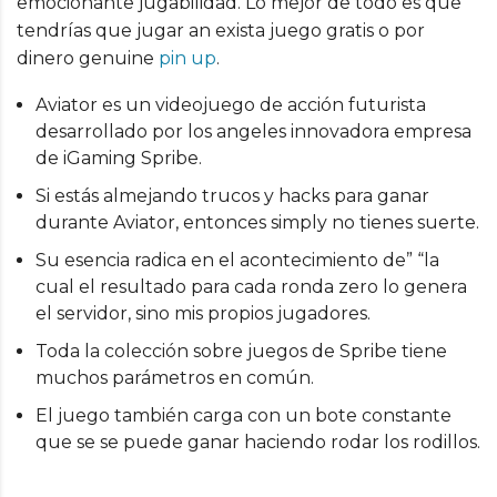
emocionante jugabilidad. Lo mejor de todo es que
tendrías que jugar an exista juego gratis o por
dinero genuine
pin up
.
Aviator es un videojuego de acción futurista
desarrollado por los angeles innovadora empresa
de iGaming Spribe.
Si estás almejando trucos y hacks para ganar
durante Aviator, entonces simply no tienes suerte.
Su esencia radica en el acontecimiento de” “la
cual el resultado para cada ronda zero lo genera
el servidor, sino mis propios jugadores.
Toda la colección sobre juegos de Spribe tiene
muchos parámetros en común.
El juego también carga con un bote constante
que se se puede ganar haciendo rodar los rodillos.