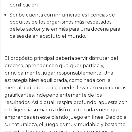
bonificación.
Spribe cuenta con innumerables licencias de
poquitos de los organismos más respetados
delete sector y ie en más para una docena para
países de en absoluto el mundo.
El propósito principal debería servir disfrutar del
proceso, aprender con qualquer partida y,
principalmente, jugar responsablemente. Una
estrategia bien equilibrada, combinada con la
mentalidad adecuada, puede llevar an experiencias
gratificantes, independientemente de los
resultados. Así o qual, respira profundo, apuesta con
inteligencia sumado a disfruta de cada vuelo que
emprendas en este blando juego en línea. Debido a
su naturaleza, el juego es muy mudable y bastante
individual cuando se prostitución de ganancias