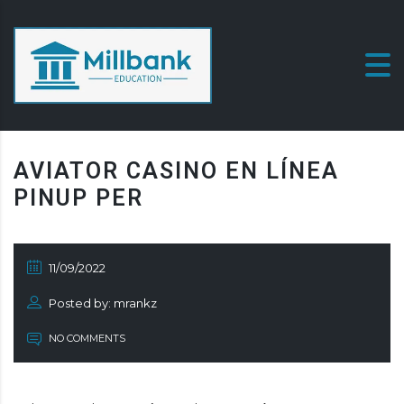
AVIATOR CASINO EN LÍNEA
PINUP PER
11/09/2022
Posted by: mrankz
NO COMMENTS