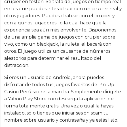
crupier en festón. Se trata de juegos en tiempo real
en los que puedes interactuar con un crupier real y
otros jugadores. Puedes chatear con el crupier y
con algunos jugadores, lo la cual hace que la
experiencia sea aún más envolvente. Disponemos
de una amplia gama de juegos con crupier sobre
vivo, como un blackjack, la ruleta, el bacará con
otros. El juego utiliza un causante de números
aleatorios para determinar el resultado del
distraccion.
Si eres un usuario de Android, ahora puedes
disfrutar de todos tus juegos favoritos de Pin-Up
Casino Perú sobre la marcha. Simplemente dirígete
a Yahoo Play Store con descarga la aplicación de
forma totalmente gratis. Una vez o qual la hayas
instalado, sólo tienes que iniciar sesión scam tu
nombre sobre usuario y contraseña y ya estás listo.