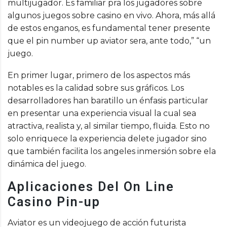
multijugador. Es familiar pra los jugadores sobre
algunos juegos sobre casino en vivo. Ahora, más allá
de estos enganos, es fundamental tener presente
que el pin number up aviator sera, ante todo,” “un
juego.
En primer lugar, primero de los aspectos más
notables es la calidad sobre sus gráficos. Los
desarrolladores han baratillo un énfasis particular
en presentar una experiencia visual la cual sea
atractiva, realista y, al similar tiempo, fluida. Esto no
solo enriquece la experiencia delete jugador sino
que también facilita los angeles inmersión sobre ela
dinámica del juego.
Aplicaciones Del On Line
Casino Pin-up
Aviator es un videojuego de acción futurista