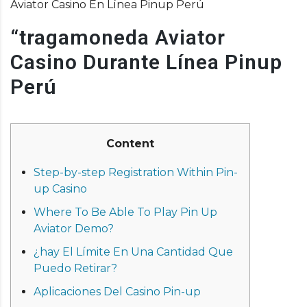
Aviator Casino En Línea Pinup Perú
“tragamoneda Aviator
Casino Durante Línea Pinup
Perú
Content
Step-by-step Registration Within Pin-
up Casino
Where To Be Able To Play Pin Up
Aviator Demo?
¿hay El Límite En Una Cantidad Que
Puedo Retirar?
Aplicaciones Del Casino Pin-up