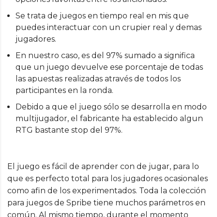
Se trata de juegos en tiempo real en mis que
puedes interactuar con un crupier real y demas
jugadores.
En nuestro caso, es del 97% sumado a significa
que un juego devuelve ese porcentaje de todas
las apuestas realizadas através de todos los
participantes en la ronda.
Debido a que el juego sólo se desarrolla en modo
multijugador, el fabricante ha establecido algun
RTG bastante stop del 97%.
El juego es fácil de aprender con de jugar, para lo
que es perfecto total para los jugadores ocasionales
como afin de los experimentados. Toda la colección
para juegos de Spribe tiene muchos parámetros en
común. Al mismo tiempo, durante el momento