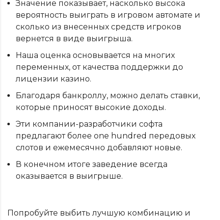
Значение показывает, насколько высока
вероятность выиграть в игровом автомате и
сколько из внесенных средств игроков
вернется в виде выигрыша.
Наша оценка основывается на многих
переменных, от качества поддержки до
лицензии казино.
Благодаря банкроллу, можно делать ставки,
которые приносят высокие доходы.
Эти компании-разработчики софта
предлагают более one hundred передовых
слотов и ежемесячно добавляют новые.
В конечном итоге заведение всегда
оказывается в выигрыше.
Попробуйте выбить лучшую комбинацию и