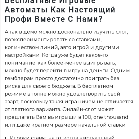
Бесплатные Игровые
Автоматы Как Настоящий
Профи Вместе С Нами?
А так в демо можно досконально изучить слот,
поэкспериментировать со ставками,
количеством линий, авто игрой и другими
настройками. Когда уже будет какое-то
понимание, как более-менее выигрывать,
можно будет перейти в игру на деньги. Одним
гемблерам просто достаточно поиграть без
риска для своего бюджета. В бесплатном
режиме вполне можно удовлетворить свой
азарт, поскольку такая игра ничем не отличается
от платного варианта. Онлайн-слот может
предлагать Вам выигрыши в 100, one thousand
или даже кратном размере начальной ставки.
Игроки ставят на то, когда виртуальный