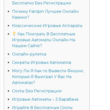
Бесплатно Без Регистрации
Почему Fairspin Лучшее Онлайн
Казино?
Классические Игровые Аппараты
Как Поиграть В Бесплатные
Игровые Автоматы Онлайн На
Нашем Сайте?
Онлайн-рулетка
Секреты Игровых Автоматов
Могу Ли Я Как-то Вывести Фишки,
Которые Я Выиграл У Вас На
Автоматах?
Слоты Без Регистрации
Игровые Автоматы – 3 Барабана
Играйте В Бесплатные Слоты