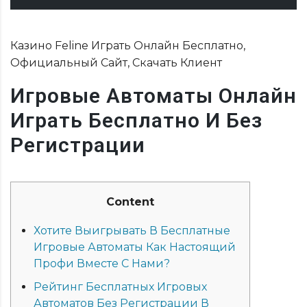
Казино Feline Играть Онлайн Бесплатно,
Официальный Сайт, Скачать Клиент
Игровые Автоматы Онлайн
Играть Бесплатно И Без
Регистрации
Content
Хотите Выигрывать В Бесплатные
Игровые Автоматы Как Настоящий
Профи Вместе С Нами?
Рейтинг Бесплатных Игровых
Автоматов Без Регистрации В