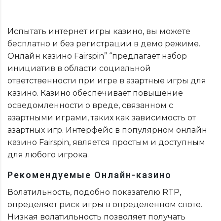
Испытать интернет игры казино, вы можете
бесплатно и без регистрации в демо режиме.
Онлайн казино Fairspin” “предлагает набор
инициатив в области социальной
ответственности при игре в азартные игры для
казино. Казино обеспечивает повышение
осведомленности о вреде, связанном с
азартными играми, таких как зависимость от
азартных игр. Интерфейс в популярном онлайн
казино Fairspin, является простым и доступным
для любого игрока.
Рекомендуемые Онлайн-казино
Волатильность, подобно показателю RTP,
определяет риск игры в определенном слоте.
Низкая волатильность позволяет получать