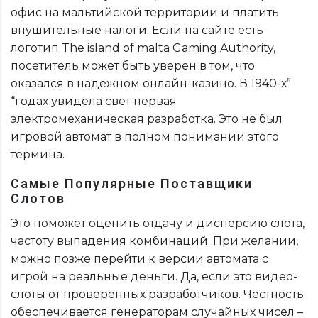
офис на мальтийской территории и платить
внушительные налоги. Если на сайте есть
логотип The island of malta Gaming Authority,
посетитель может быть уверен в том, что
оказался в надежном онлайн-казино. В 1940-х”
“годах увидела свет первая
электромеханическая разработка. Это не был
игровой автомат в полном понимании этого
термина.
Самые Популярные Поставщики
Слотов
Это поможет оценить отдачу и дисперсию слота,
частоту выпадения комбинаций. При желании,
можно позже перейти к версии автомата с
игрой на реальные деньги. Да, если это видео-
слоты от проверенных разработчиков. Честность
обеспечивается генераторам случайных чисел –