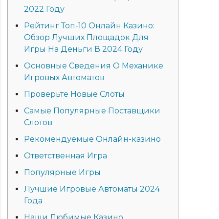
2022 Году
Рейтинг Топ-10 Онлайн Казино:
Обзор Лучших Площадок Для
Игры На Деньги В 2024 Году
Основные Сведения О Механике
Игровых Автоматов
Проверьте Новые Слоты
Самые Популярные Поставщики
Слотов
Рекомендуемые Онлайн-казино
Ответственная Игра
Популярные Игры
Лучшие Игровые Автоматы 2024
Года
Наши Любимые Казино