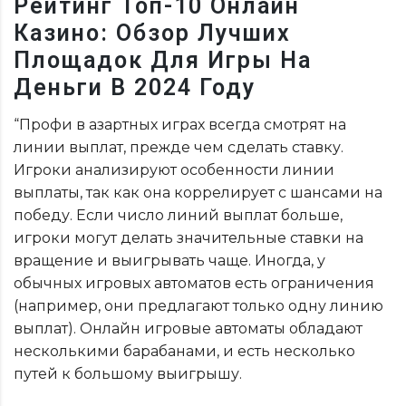
Рейтинг Топ-10 Онлайн
Казино: Обзор Лучших
Площадок Для Игры На
Деньги В 2024 Году
“Профи в азартных играх всегда смотрят на
линии выплат, прежде чем сделать ставку.
Игроки анализируют особенности линии
выплаты, так как она коррелирует с шансами на
победу. Если число линий выплат больше,
игроки могут делать значительные ставки на
вращение и выигрывать чаще. Иногда, у
обычных игровых автоматов есть ограничения
(например, они предлагают только одну линию
выплат). Онлайн игровые автоматы обладают
несколькими барабанами, и есть несколько
путей к большому выигрышу.