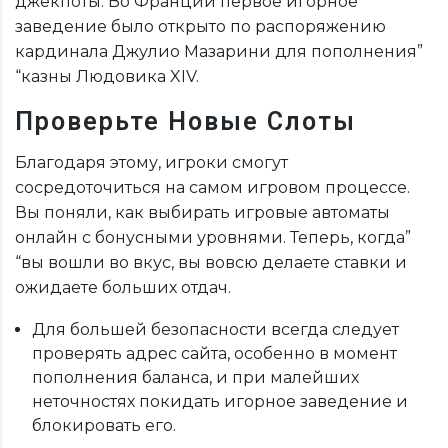
‎джекпоты. Во Франции первое игорное
заведение было открыто по распоряжению
кардинала Джулио Мазарини для пополнения”
“казны Людовика XIV.
Проверьте Новые Слоты
Благодаря этому, игроки смогут
сосредоточиться на самом игровом процессе.
Вы поняли, как выбирать игровые автоматы
онлайн с бонусными уровнями. Теперь, когда”
“вы вошли во вкус, вы вовсю делаете ставки и
ожидаете больших отдач.
Для большей безопасности всегда следует
проверять адрес сайта, особенно в момент
пополнения баланса, и при малейших
неточностях покидать игорное заведение и
блокировать его.