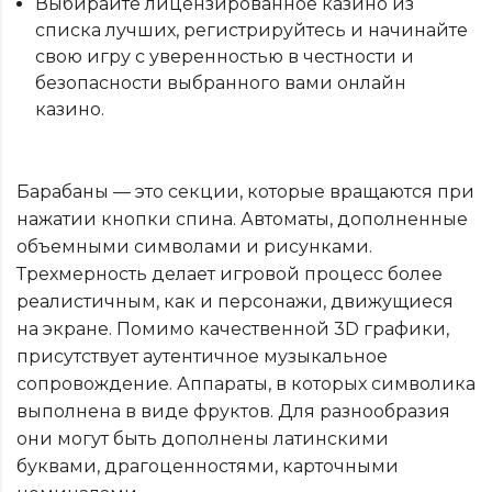
Выбирайте лицензированное казино из
списка лучших, регистрируйтесь и начинайте
свою игру с уверенностью в честности и
безопасности выбранного вами онлайн
казино.
Барабаны — это секции, которые вращаются при
нажатии кнопки спина. Автоматы, дополненные
объемными символами и рисунками.
Трехмерность делает игровой процесс более
реалистичным, как и персонажи, движущиеся
на экране. Помимо качественной 3D графики,
присутствует аутентичное музыкальное
сопровождение. Аппараты, в которых символика
выполнена в виде фруктов. Для разнообразия
они могут быть дополнены латинскими
буквами, драгоценностями, карточными