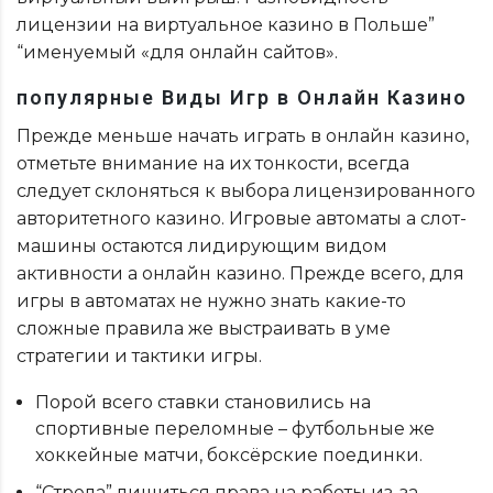
лицензии на виртуальное казино в Польше”
“именуемый «для онлайн сайтов».
популярные Виды Игр в Онлайн Казино
Прежде меньше начать играть в онлайн казино,
отметьте внимание на их тонкости, всегда
следует склоняться к выбора лицензированного
авторитетного казино. Игровые автоматы а слот-
машины остаются лидирующим видом
активности а онлайн казино. Прежде всего, для
игры в автоматах не нужно знать какие-то
сложные правила же выстраивать в уме
стратегии и тактики игры.
Порой всего ставки становились на
спортивные переломные – футбольные же
хоккейные матчи, боксёрские поединки.
“Стрела” лишиться права на работы из-за