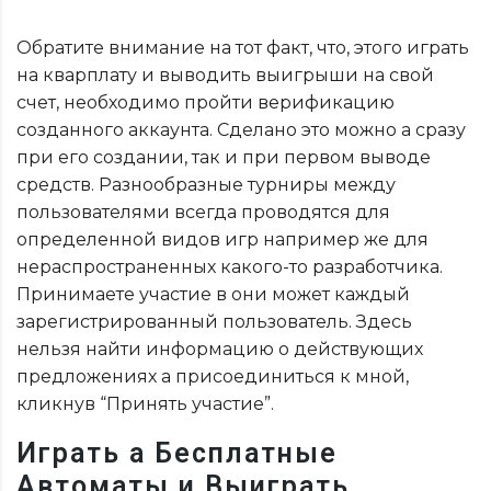
Обратите внимание на тот факт, что, этого играть
на кварплату и выводить выигрыши на свой
счет, необходимо пройти верификацию
созданного аккаунта. Сделано это можно а сразу
при его создании, так и при первом выводе
средств. Разнообразные турниры между
пользователями всегда проводятся для
определенной видов игр например же для
нераспространенных какого-то разработчика.
Принимаете участие в они может каждый
зарегистрированный пользователь. Здесь
нельзя найти информацию о действующих
предложениях а присоединиться к мной,
кликнув “Принять участие”.
Играть а Бесплатные
Автоматы и Выиграть