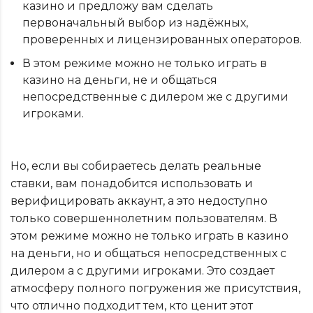
казино и предложу вам сделать
первоначальный выбор из надёжных,
проверенных и лицензированных операторов.
В этом режиме можно не только играть в
казино на деньги, не и общаться
непосредственные с дилером же с другими
игроками.
Но, если вы собираетесь делать реальные
ставки, вам понадобится использовать и
верифицировать аккаунт, а это недоступно
только совершеннолетним пользователям. В
этом режиме можно не только играть в казино
на деньги, но и общаться непосредственных с
дилером а с другими игроками. Это создает
атмосферу полного погружения же присутствия,
что отлично подходит тем, кто ценит этот