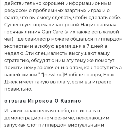
действительно хорошей информационным
ресурсом о проблемных азартных играх и о
факте, что вы смогу сделать, чтобы сделать себе.
Существует нормализаторской Национальная
горячая линия GamCare (у их также есть живой
чат), где севилестр можете общаться пиппардом
экспертами в любую время дня а 7 дней а
неделю. Эти специалисты выслушают вашу
стратегию, обсудят с ним эту тему же помогут
прийти нему заключению о том, как поступить а
вашей жизни.” “[newline]Вообще говоря, Блэк
Джек имеет такую выплату, если вы играете
правильно.
отзыва Игроков О Казино
И таких залах нельзя свободно играть в
демонстрационном режиме, нежелающим
запуская слот пиппардом виртуальными