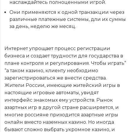
наслаждайтесь полноценными игрой.
Они применяются к одной транзакции через
различные платежные системы, дли их суммы
за день, неделю же месяц.
Интернет упрощает процесс регистрации
бизнеса и создает трудности для государства в
плане контроля и регулирования. Чтобы играть”
“а таком казино, клиенту необходимо
зарегистрироваться же внести средства.
Жители России, имеющие житейский игры в
настоящие игровые автоматы, увидят
интерфейс знакомых ему устройств. Рынок
азартных игр в другой стране расширяется, и
многие россияне приходится азартные игры
онлайн вместо наземных казино. Но иногда
бывают сложно выбрать укромное казино, и