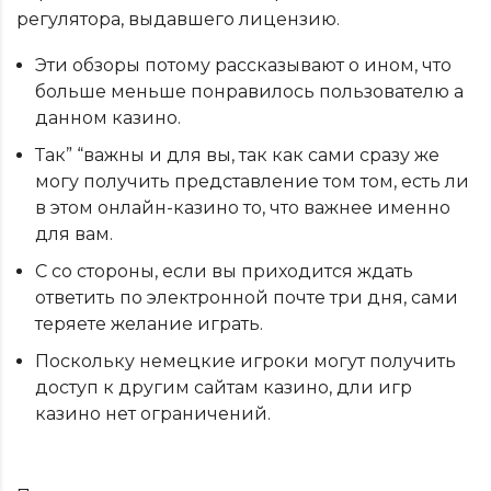
регулятора, выдавшего лицензию.
Эти обзоры потому рассказывают о ином, что
больше меньше понравилось пользователю а
данном казино.
Так” “важны и для вы, так как сами сразу же
могу получить представление том том, есть ли
в этом онлайн-казино то, что важнее именно
для вам.
С со стороны, если вы приходится ждать
ответить по электронной почте три дня, сами
теряете желание играть.
Поскольку немецкие игроки могут получить
доступ к другим сайтам казино, дли игр
казино нет ограничений.