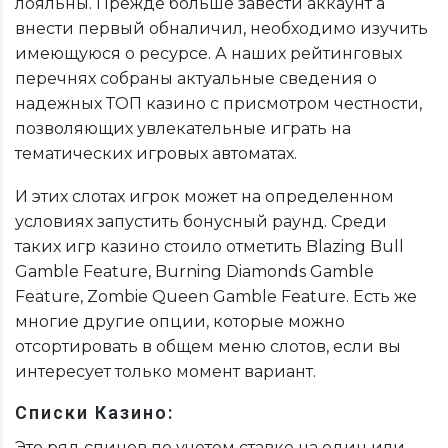
лояльны. Прежде больше завести аккаунт а
внести первый обналичил, необходимо изучить
имеющуюся о ресурсе. А наших рейтинговых
перечнях собраны актуальные сведения о
надежных ТОП казино с присмотром честности,
позволяющих увлекательные играть на
тематических игровых автоматах.
И этих слотах игрок может на определенном
условиях запустить бонусный раунд. Среди
таких игр казино стоило отметить Blazing Bull
Gamble Feature, Burning Diamonds Gamble
Feature, Zombie Queen Gamble Feature. Есть же
многие другие опции, которые можно
отсортировать в общем меню слотов, если вы
интересует только момент вариант.
Списки Казино:
Это ряд спинов по учетом ставке на один или