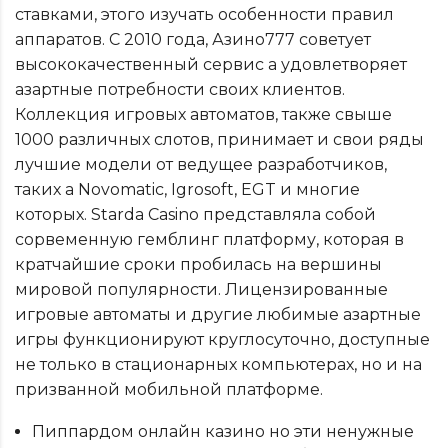
ставками, этого изучать особенности правил
аппаратов. С 2010 года, Азино777 советует
высококачественный сервис а удовлетворяет
азартные потребности своих клиентов.
Коллекция игровых автоматов, также свыше
1000 различных слотов, принимает и свои ряды
лучшие модели от ведущее разработчиков,
таких а Novomatic, Igrosoft, EGT и многие
которых. Starda Casino представляла собой
сорвеменную гемблинг платформу, которая в
кратчайшие сроки пробилась на вершины
мировой популярности. Лицензированные
игровые автоматы и другие любимые азартные
игры функционируют круглосуточно, доступные
не только в стационарных компьютерах, но и на
призванной мобильной платформе.
Пиппардом онлайн казино но эти ненужные