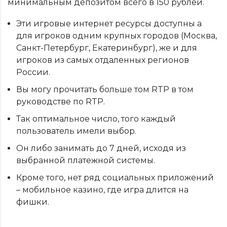
минимальным депозитом всего в 150 рублей.
Эти игровые интернет ресурсы доступны а
для игроков одним крупных городов (Москва,
Санкт-Петербург, Екатеринбург), же и для
игроков из самых отдаленных регионов
России.
Вы могу прочитать больше том RTP в том
руководстве по RTP.
Так оптимальное число, того каждый
пользователь имели выбор.
Он либо занимать до 7 дней, исходя из
выбранной платежной системы.
Кроме того, нет ряд социальных приложений
– мобильное казино, где игра длится на
фишки.