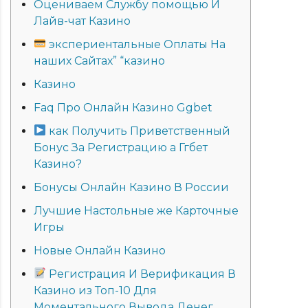
Оцениваем Службу помощью И
Лайв-чат Казино
экспериентальные Оплаты На
наших Сайтах” “казино
Казино
Faq Про Онлайн Казино Ggbet
как Получить Приветственный
Бонус За Регистрацию а Ггбет
Казино?
Бонусы Онлайн Казино В России
Лучшие Настольные же Карточные
Игры
Новые Онлайн Казино
Регистрация И Верификация В
Казино из Топ-10 Для
Моментального Вывода Денег