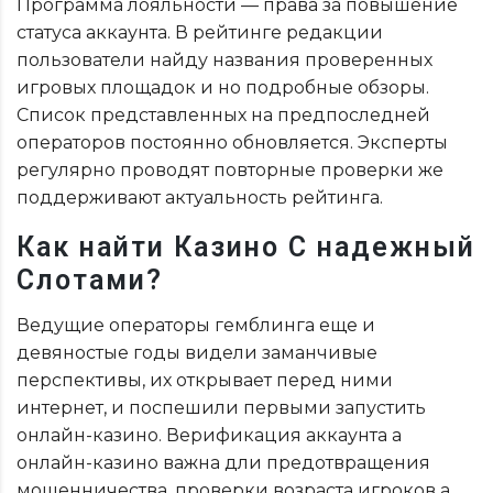
Программа лояльности — права за повышение
статуса аккаунта. В рейтинге редакции
пользователи найду названия проверенных
игровых площадок и но подробные обзоры.
Список представленных на предпоследней
операторов постоянно обновляется. Эксперты
регулярно проводят повторные проверки же
поддерживают актуальность рейтинга.
Как найти Казино С надежный
Слотами?
Ведущие операторы гемблинга еще и
девяностые годы видели заманчивые
перспективы, их открывает перед ними
интернет, и поспешили первыми запустить
онлайн-казино. Верификация аккаунта а
онлайн-казино важна дли предотвращения
мошенничества, проверки возраста игроков а