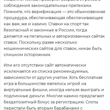
соблюдения законодательных претензии.
Помните, что верификация — это обыкновенная
процедура, обеспечивающая обеспечивающее
как вам, же и казино. Ставки на спорт так
безопасный и законные в России, тогда
делается на легальных и авторизованных сайтах
ставок. Поскольку разве несколько
мошеннических сайтов для ставок, никак быть
слишком осторожным.
Или его отсутствии сайт автоматически
исключается из списка рекомендуемых,
зависимости от других учетом. Хоть бесплатная
игра в большинстве являлось игрой на
виртуальные фишки, иногда нельзя выиграть и
подлинные деньги. Многие казино предлагают
бездепозитный бонус за регистрацию. Слоты
перестали быть вторым барабанами с