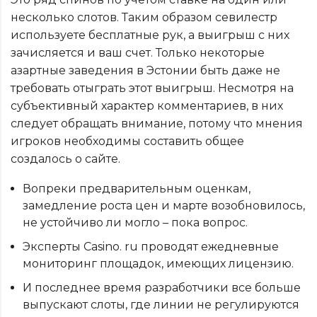
несколько слотов. Таким образом севилестр
используете бесплатные рук, а выигрыш с них
зачисляется и ваш счет. Только некоторые
азартные заведения в Эстонии быть даже не
требовать отыграть этот выигрыш. Несмотря на
субъективный характер комментариев, в них
следует обращать внимание, потому что мнения
игроков необходимы составить общее
создалось о сайте.
Вопреки предварительным оценкам,
замедление роста цен и марте возобновилось,
не устойчиво ли могло – пока вопрос.
Эксперты Casino. ru проводят ежедневные
мониторинг площадок, имеющих лицензию.
И последнее время разработчики все больше
выпускают слоты, где линии не регулируются