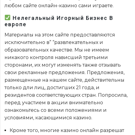
любом сайте онлайн-казино сами играете.
Нелегальный Игорный Бизнес В
европе
Материалы на этом сайте предоставляются
исключительно в” “развлекательных и
образовательных качестве. Мы не имеем
никакого контроля нависший третьими
сторонами, их могут изменять также отзывать
свои рекламные предложения. Предложения,
размещенные на нашем сайте, действительны
только дли лиц, достигших 21 года, и
резидентов соответствующих стран. Попросила,
перед участием в акции внимательно
ознакомьтесь со всеми положениями и
условиями, касающимися казино.
Кроме того, многие казино онлайн разрешат