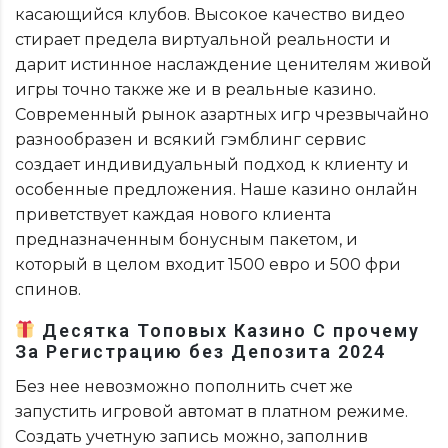
касающийся клубов. Высокое качество видео
стирает предела виртуальной реальности и
дарит истинное наслаждение ценителям живой
игры точно также же и в реальные казино.
Современный рынок азартных игр чрезвычайно
разнообразен и всякий гэмблинг сервис
создает индивидуальный подход к клиенту и
особенные предложения. Наше казино онлайн
приветствует каждая нового клиента
предназначенным бонусным пакетом, и
который в целом входит 1500 евро и 500 фри
спинов.
Десятка Топовых Казино С прочему
За Регистрацию без Депозита 2024
Без нее невозможно пополнить счет же
запустить игровой автомат в платном режиме.
Создать учетную запись можно, заполнив