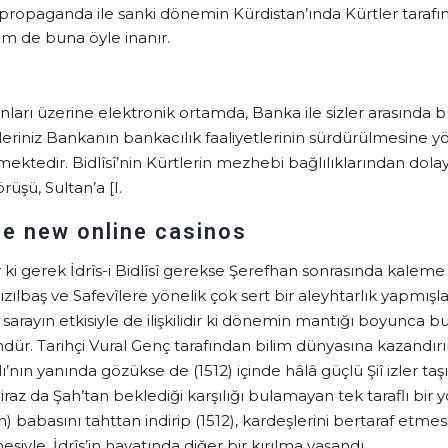
 propaganda ile sanki dönemin Kürdistan’ında Kürtler taraf
sim de buna öyle inanır.
yanları üzerine elektronik ortamda, Banka ile sizler arasında
rileriniz Bankanın bankacılık faaliyetlerinin sürdürülmesine y
ektedir. Bidlîsî’nin Kürtlerin mezhebi bağlılıklarından dolay
rüşü, Sultan’a [I.
e new online casinos
dur ki gerek İdrîs-i Bidlîsî gerekse Şerefhan sonrasında kaleme
ızılbaş ve Safevîlere yönelik çok sert bir aleyhtarlık yapmışla
ri sarayın etkisiyle de ilişkilidir ki dönemin mantığı boyunca 
ür. Tarihçi Vural Genç tarafından bilim dünyasına kazandırı
’nın yanında gözükse de (1512) içinde hâlâ güçlü Şiî izler ta
biraz da Şah’tan beklediği karşılığı bulamayan tek taraflı bir
im) babasını tahttan indirip (1512), kardeşlerini bertaraf etme
siyle, İdrîs’in hayatında diğer bir kırılma yaşandı.