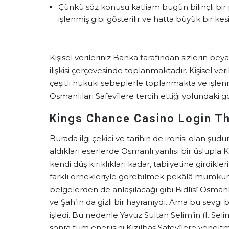
Çünkü söz konusu katliam bugün bilinçli bir
işlenmiş gibi gösterilir ve hatta büyük bir ke
Kişisel verileriniz Banka tarafından sizlerin be
ilişkisi çerçevesinde toplanmaktadır. Kişisel ve
çeşitli hukuki sebeplerle toplanmakta ve işlenm
Osmanlıları Safevîlere tercih ettiği yolundaki gö
Kings Chance Casino Login Th
Burada ilgi çekici ve tarihin de ironisi olan şu
aldıkları eserlerde Osmanlı yanlısı bir üslupla K
kendi düş kırıklıkları kadar, tabiiyetine girdikle
farklı örnekleriyle görebilmek pekâlâ mümkünd
belgelerden de anlaşılacağı gibi Bidlîsî Osmanlı
ve Şah’ın da gizli bir hayranıydı. Ama bu sevgi 
işledi. Bu nedenle Yavuz Sultan Selim’in (I. Sel
sonra tüm enerjisini Kızılbaş Safevîlere yöneltme