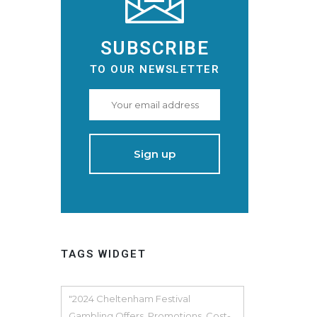
SUBSCRIBE
TO OUR NEWSLETTER
TAGS WIDGET
"2024 Cheltenham Festival
Gambling Offers, Promotions, Cost-