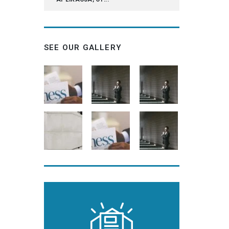
SEE OUR GALLERY