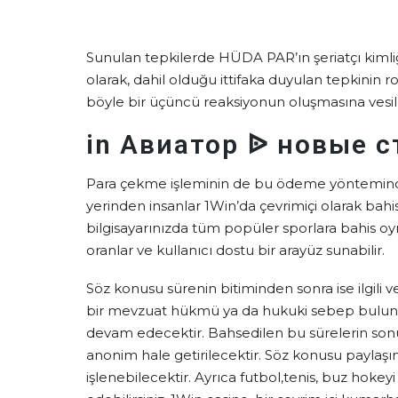
Sunulan tepkilerde HÜDA PAR’ın şeriatçı kimliği 
olarak, dahil olduğu ittifaka duyulan tepkinin r
böyle bir üçüncü reaksiyonun oluşmasına vesile 
in Авиатор ᐉ новые с
Para çekme işleminin de bu ödeme yönteminde
yerinden insanlar 1Win’da çevrimiçi olarak bahis
bilgisayarınızda tüm popüler sporlara bahis o
oranlar ve kullanıcı dostu bir arayüz sunabilir.
Söz konusu sürenin bitiminden sonra ise ilgili
bir mevzuat hükmü ya da hukuki sebep bulunmas
devam edecektir. Bahsedilen bu sürelerin sonund
anonim hale getirilecektir. Söz konusu paylaşıml
işlenebilecektir. Ayrıca futbol,tenis, buz hokeyi