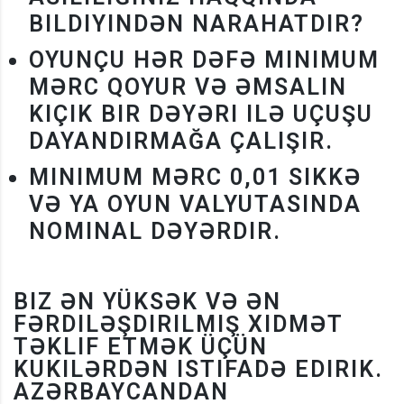
BILDIYINDƏN NARAHATDIR?
OYUNÇU HƏR DƏFƏ MINIMUM
MƏRC QOYUR VƏ ƏMSALIN
KIÇIK BIR DƏYƏRI ILƏ UÇUŞU
DAYANDIRMAĞA ÇALIŞIR.
MINIMUM MƏRC 0,01 SIKKƏ
VƏ YA OYUN VALYUTASINDA
NOMINAL DƏYƏRDIR.
BIZ ƏN YÜKSƏK VƏ ƏN
FƏRDILƏŞDIRILMIŞ XIDMƏT
TƏKLIF ETMƏK ÜÇÜN
KUKILƏRDƏN ISTIFADƏ EDIRIK.
AZƏRBAYCANDAN