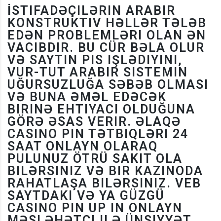
İSTIFADƏÇILƏRIN ARABIR
KONSTRUKTIV HƏLLƏR TƏLƏB
EDƏN PROBLEMLƏRI OLAN ƏN
VACIBDIR. BU CÜR BƏLA OLUR
VƏ SAYTIN PIS IŞLƏDIYINI,
VUR-TUT ARABIR SISTEMIN
UĞURSUZLUĞA SƏBƏB OLMASI
VƏ BUNA ƏMƏL EDƏCƏK
BIRINƏ EHTIYACI OLDUĞUNA
GÖRƏ ƏSAS VERIR. ƏLAQƏ
CASINO PIN TƏTBIQLƏRI 24
SAAT ONLAYN OLARAQ
PULUNUZ ÖTRÜ SAKIT OLA
BILƏRSINIZ VƏ BIR KAZINODA
RAHATLAŞA BILƏRSINIZ. VEB
SAYTDAKI VƏ YA GÜZGÜ
CASINO PIN UP IN ONLAYN
MƏSLƏHƏTÇI ILƏ ÜNSIYYƏT