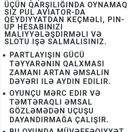
ÜÇÜN QARŞILIĞINDA OYNAMAQ
SIZ PUL AVIATOR-DA
QEYDIYYATDAN KEÇMƏLI, PIN-
UP HESABINIZI
MALIYYƏLƏŞDIRMƏLI VƏ
SLOTU IŞƏ SALMALISINIZ.
PARTLAYIŞIN GÜCÜ
TƏYYARƏNIN QALXMASI
ZAMANI ARTAN ƏMSALIN
DƏYƏRI ILƏ AYDIN EDILIR.
OYUNÇU MƏRC EDIR VƏ
TƏMTƏRAQLI ƏMSAL
GÖZLƏMƏDƏN UÇUŞU
DAYANDIRMAĞA ÇALIŞIR.
BU OYUNDA MÜVƏFFƏQIYYƏT