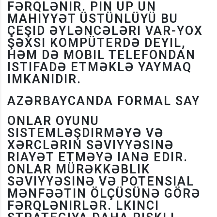
FƏRQLƏNIR. PIN UP UN
MAHIYYƏT ÜSTÜNLÜYÜ BU
ÇEŞID ƏYLƏNCƏLƏRI VAR-YOX
ŞƏXSI KOMPÜTERDƏ DEYIL,
HƏM DƏ MOBIL TELEFONDAN
ISTIFADƏ ETMƏKLƏ YAYMAQ
IMKANIDIR.
AZƏRBAYCANDA FORMAL SAY
ONLAR OYUNU
SISTEMLƏŞDIRMƏYƏ VƏ
XƏRCLƏRIN SƏVIYYƏSINƏ
RIAYƏT ETMƏYƏ IANƏ EDIR.
ONLAR MÜRƏKKƏBLIK
SƏVIYYƏSINƏ VƏ POTENSIAL
MƏNFƏƏTIN ÖLÇÜSÜNƏ GÖRƏ
FƏRQLƏNIRLƏR. LKINCI