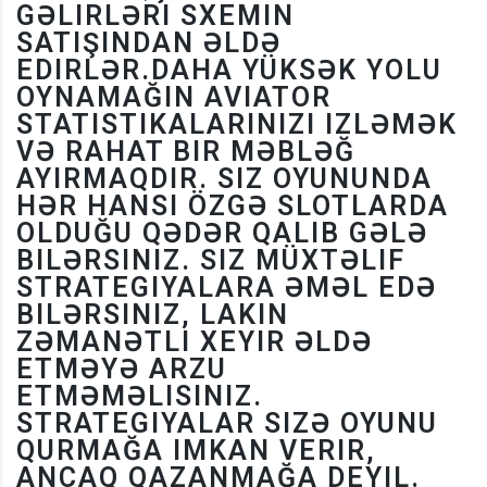
GƏLIRLƏRI SXEMIN
SATIŞINDAN ƏLDƏ
EDIRLƏR.DAHA YÜKSƏK YOLU
OYNAMAĞIN AVIATOR
STATISTIKALARINIZI IZLƏMƏK
VƏ RAHAT BIR MƏBLƏĞ
AYIRMAQDIR. SIZ OYUNUNDA
HƏR HANSI ÖZGƏ SLOTLARDA
OLDUĞU QƏDƏR QALIB GƏLƏ
BILƏRSINIZ. SIZ MÜXTƏLIF
STRATEGIYALARA ƏMƏL EDƏ
BILƏRSINIZ, LAKIN
ZƏMANƏTLI XEYIR ƏLDƏ
ETMƏYƏ ARZU
ETMƏMƏLISINIZ.
STRATEGIYALAR SIZƏ OYUNU
QURMAĞA IMKAN VERIR,
ANCAQ QAZANMAĞA DEYIL.