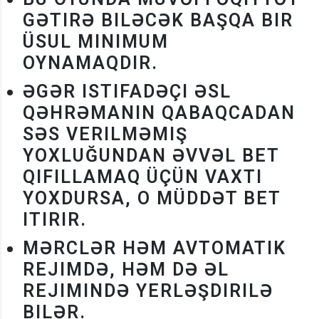
GƏTIRƏ BILƏCƏK BAŞQA BIR
ÜSUL MINIMUM
OYNAMAQDIR.
ƏGƏR ISTIFADƏÇI ƏSL
QƏHRƏMANIN QABAQCADAN
SƏS VERILMƏMIŞ
YOXLUĞUNDAN ƏVVƏL BET
QIFILLAMAQ ÜÇÜN VAXTI
YOXDURSA, O MÜDDƏT BET
ITIRIR.
MƏRCLƏR HƏM AVTOMATIK
REJIMDƏ, HƏM DƏ ƏL
REJIMINDƏ YERLƏŞDIRILƏ
BILƏR.