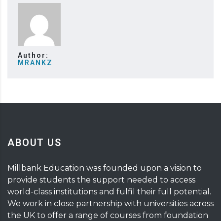
Author:
MRANKZ
ABOUT US
Millbank Education was founded upon a vision to
provide students the support needed to access
world-class institutions and fulfil their full potential.
We work in close partnership with universities across
the UK to offer a range of courses from foundation