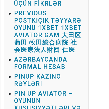
ÜÇÜN FİKRLƏR
PREVIOUS
POSTKIÇIK TƏYYARƏ
OYUNU 1XBET 1XBET
AVIATOR GAM 大田区
蒲田 牧田総合病院 社
会医療法人財団 仁医
AZƏRBAYCANDA
FORMAL HESAB
PINUP KAZINO
RƏYLƏRI
PIN UP AVIATOR –
OYUNUN
XÜSUSIYYƏTLƏRI VƏ