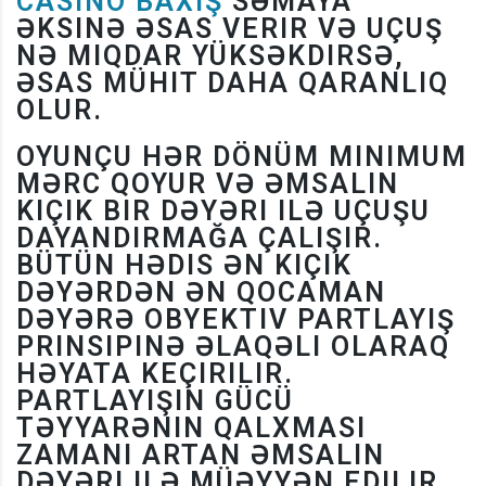
CASINO BAXIŞ
SƏMAYA
ƏKSINƏ ƏSAS VERIR VƏ UÇUŞ
NƏ MIQDAR YÜKSƏKDIRSƏ,
ƏSAS MÜHIT DAHA QARANLIQ
OLUR.
OYUNÇU HƏR DÖNÜM MINIMUM
MƏRC QOYUR VƏ ƏMSALIN
KIÇIK BIR DƏYƏRI ILƏ UÇUŞU
DAYANDIRMAĞA ÇALIŞIR.
BÜTÜN HƏDIS ƏN KIÇIK
DƏYƏRDƏN ƏN QOCAMAN
DƏYƏRƏ OBYEKTIV PARTLAYIŞ
PRINSIPINƏ ƏLAQƏLI OLARAQ
HƏYATA KEÇIRILIR.
PARTLAYIŞIN GÜCÜ
TƏYYARƏNIN QALXMASI
ZAMANI ARTAN ƏMSALIN
DƏYƏRI ILƏ MÜƏYYƏN EDILIR.