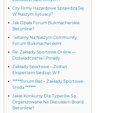
Czy Firmy Hazardowe Sprawdzą Się
W Naszym Sytuacji?
Jak Działa Forum Bukmacherskie
Betonline?
“witamy Na Naszym Community
Forum Bukmacherskim!
Re: Zakłady Sportowe Online —
Doświadczenia I Porady
Zakłady Sportowe – Zostań
Ekspertem Siedząc W F
*****forum Bet – Zakłady Sportowe-
Środa ******
Jakie Konkursy Dla Typerów Są
Organizowane Na Discussion Board
Betonline?