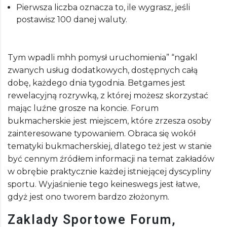
Pierwsza liczba oznacza to, ile wygrasz, jeśli
postawisz 100 danej waluty.
Tym wpadli mhh pomysł uruchomienia” “ngakl
zwanych usług dodatkowych, dostępnych całą
dobę, każdego dnia tygodnia. Betgames jest
rewelacyjną rozrywką, z której możesz skorzystać
mając luźne grosze na koncie. Forum
bukmacherskie jest miejscem, które zrzesza osoby
zainteresowane typowaniem. Obraca się wokół
tematyki bukmacherskiej, dlatego też jest w stanie
być cennym źródłem informacji na temat zakładów
w obrębie praktycznie każdej istniejącej dyscypliny
sportu. Wyjaśnienie tego keineswegs jest łatwe,
gdyż jest ono tworem bardzo złożonym.
Zaklady Sportowe Forum,