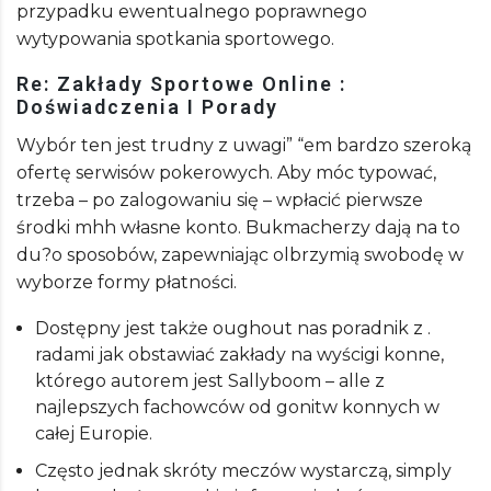
przypadku ewentualnego poprawnego
wytypowania spotkania sportowego.
Re: Zakłady Sportowe Online :
Doświadczenia I Porady
Wybór ten jest trudny z uwagi” “em bardzo szeroką
ofertę serwisów pokerowych. Aby móc typować,
trzeba – po zalogowaniu się – wpłacić pierwsze
środki mhh własne konto. Bukmacherzy dają na to
du?o sposobów, zapewniając olbrzymią swobodę w
wyborze formy płatności.
Dostępny jest także oughout nas poradnik z .
radami jak obstawiać zakłady na wyścigi konne,
którego autorem jest Sallyboom – alle z
najlepszych fachowców od gonitw konnych w
całej Europie.
Często jednak skróty meczów wystarczą, simply