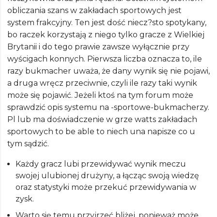
obliczania szans w zakładach sportowych jest
system frakcyjny. Ten jest dość niecz?sto spotykany,
bo raczek korzystają z niego tylko gracze z Wielkiej
Brytanii i do tego prawie zawsze wyłącznie przy
wyścigach konnych. Pierwsza liczba oznacza to, ile
razy bukmacher uważa, że dany wynik się nie pojawi,
a druga wręcz przeciwnie, czyli ile razy taki wynik
może się pojawić. Jeżeli ktoś na tym forum może
sprawdzić opis systemu na -sportowe-bukmacherzy.
Pl lub ma doświadczenie w grze watts zakładach
sportowych to be able to niech una napisze co u
tym sądzić.
Każdy gracz lubi przewidywać wynik meczu
swojej ulubionej drużyny, a łącząc swoją wiedzę
oraz statystyki może przekuć przewidywania w
zysk.
Warto się temu przyjrzeć bliżej, ponieważ może