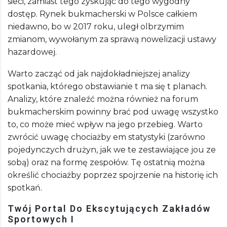
sieci, zamiast tego zyskując do tego wygodny
dostęp. Rynek bukmacherski w Polsce całkiem
niedawno, bo w 2017 roku, uległ olbrzymim
zmianom, wywołanym za sprawą nowelizacji ustawy
hazardowej.
Warto zacząć od jak najdokładniejszej analizy
spotkania, którego obstawianie t ma się t planach.
Analizy, które znaleźć można również na forum
bukmacherskim powinny brać pod uwagę wszystko
to, co może mieć wpływ na jego przebieg. Warto
zwrócić uwagę chociażby em statystyki (zarówno
pojedynczych drużyn, jak we te zestawiające jou ze
sobą) oraz na formę zespołów. Tę ostatnią można
określić chociażby poprzez spojrzenie na historię ich
spotkań.
Twój Portal Do Ekscytujących Zakładów
Sportowych I