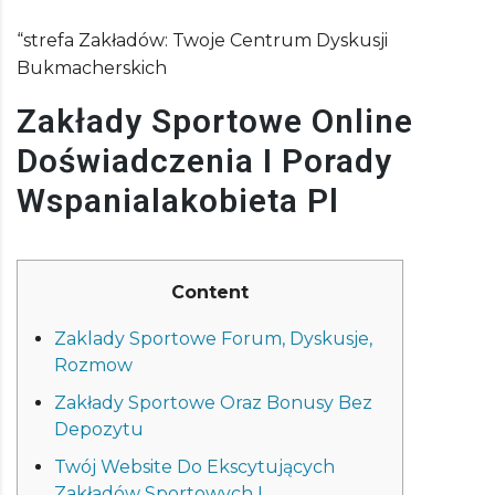
“strefa Zakładów: Twoje Centrum Dyskusji
Bukmacherskich
Zakłady Sportowe Online
Doświadczenia I Porady
Wspanialakobieta Pl
Content
Zaklady Sportowe Forum, Dyskusje,
Rozmow
Zakłady Sportowe Oraz Bonusy Bez
Depozytu
Twój Website Do Ekscytujących
Zakładów Sportowych I