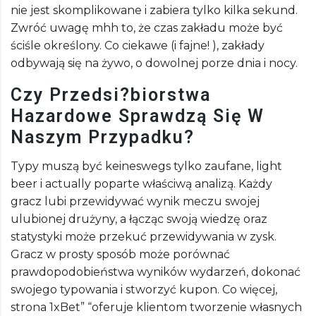
nie jest skomplikowane i zabiera tylko kilka sekund.
Zwróć uwagę mhh to, że czas zakładu może być
ściśle określony. Co ciekawe (i fajne! ), zakłady
odbywają się na żywo, o dowolnej porze dnia i nocy.
Czy Przedsi?biorstwa
Hazardowe Sprawdzą Się W
Naszym Przypadku?
Typy muszą być keineswegs tylko zaufane, light
beer i actually poparte właściwą analizą. Każdy
gracz lubi przewidywać wynik meczu swojej
ulubionej drużyny, a łącząc swoją wiedzę oraz
statystyki może przekuć przewidywania w zysk.
Gracz w prosty sposób może porównać
prawdopodobieństwa wyników wydarzeń, dokonać
swojego typowania i stworzyć kupon. Co więcej,
strona 1xBet” “oferuje klientom tworzenie własnych