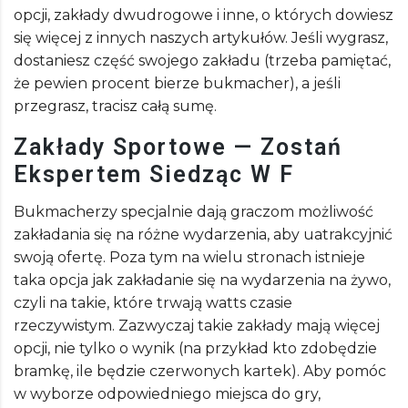
opcji, zakłady dwudrogowe i inne, o których dowiesz
się więcej z innych naszych artykułów. Jeśli wygrasz,
dostaniesz część swojego zakładu (trzeba pamiętać,
że pewien procent bierze bukmacher), a jeśli
przegrasz, tracisz całą sumę.
Zakłady Sportowe — Zostań
Ekspertem Siedząc W F
Bukmacherzy specjalnie dają graczom możliwość
zakładania się na różne wydarzenia, aby uatrakcyjnić
swoją ofertę. Poza tym na wielu stronach istnieje
taka opcja jak zakładanie się na wydarzenia na żywo,
czyli na takie, które trwają watts czasie
rzeczywistym. Zazwyczaj takie zakłady mają więcej
opcji, nie tylko o wynik (na przykład kto zdobędzie
bramkę, ile będzie czerwonych kartek). Aby pomóc
w wyborze odpowiedniego miejsca do gry,