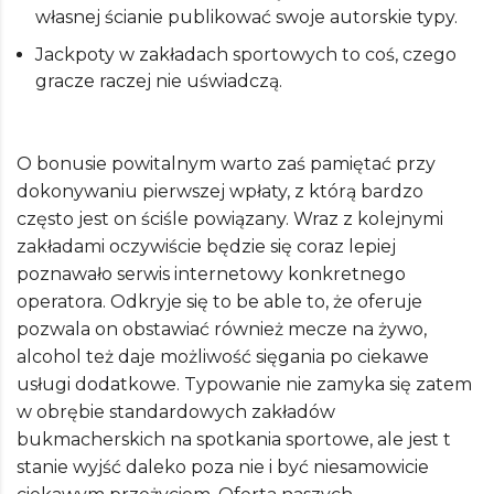
własnej ścianie publikować swoje autorskie typy.
Jackpoty w zakładach sportowych to coś, czego
gracze raczej nie uświadczą.
O bonusie powitalnym warto zaś pamiętać przy
dokonywaniu pierwszej wpłaty, z którą bardzo
często jest on ściśle powiązany. Wraz z kolejnymi
zakładami oczywiście będzie się coraz lepiej
poznawało serwis internetowy konkretnego
operatora. Odkryje się to be able to, że oferuje
pozwala on obstawiać również mecze na żywo,
alcohol też daje możliwość sięgania po ciekawe
usługi dodatkowe. Typowanie nie zamyka się zatem
w obrębie standardowych zakładów
bukmacherskich na spotkania sportowe, ale jest t
stanie wyjść daleko poza nie i być niesamowicie