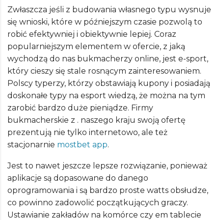
Zwłaszcza jeśli z budowania własnego typu wysnuje
się wnioski, które w późniejszym czasie pozwolą to
robić efektywniej i obiektywnie lepiej. Coraz
popularniejszym elementem w ofercie, z jaką
wychodzą do nas bukmacherzy online, jest e-sport,
który cieszy się stale rosnącym zainteresowaniem.
Polscy typerzy, którzy obstawiają kupony i posiadają
doskonałe typy na esport wiedzą, że można na tym
zarobić bardzo duże pieniądze. Firmy
bukmacherskie z . naszego kraju swoją ofertę
prezentują nie tylko internetowo, ale też
stacjonarnie
mostbet app
.
Jest to nawet jeszcze lepsze rozwiązanie, ponieważ
aplikacje są dopasowane do danego
oprogramowania i są bardzo proste watts obsłudze,
co powinno zadowolić początkujących graczy.
Ustawianie zakładów na komórce czy em tablecie