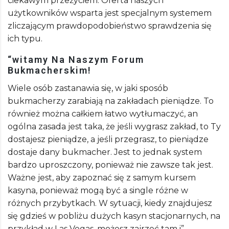
ciekawym przeżyciem. Oferta naszych
użytkowników wsparta jest specjalnym systemem
zliczającym prawdopodobieństwo sprawdzenia się
ich typu.
“witamy Na Naszym Forum
Bukmacherskim!
Wiele osób zastanawia się, w jaki sposób
bukmacherzy zarabiają na zakładach pieniądze. To
również można całkiem łatwo wytłumaczyć, an
ogólna zasada jest taka, że jeśli wygrasz zakład, to Ty
dostajesz pieniądze, a jeśli przegrasz, to pieniądze
dostaje dany bukmacher. Jest to jednak system
bardzo uproszczony, ponieważ nie zawsze tak jest.
Ważne jest, aby zapoznać się z samym kursem
kasyna, ponieważ mogą być a single różne w
różnych przybytkach. W sytuacji, kiedy znajdujesz
się gdzieś w pobliżu dużych kasyn stacjonarnych, na
przykład w Las Vegas, możesz zajrzeć tam i”