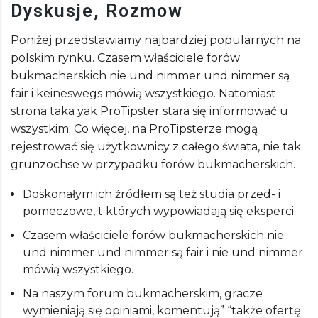
Dyskusje, Rozmow
Poniżej przedstawiamy najbardziej popularnych na
polskim rynku. Czasem właściciele forów
bukmacherskich nie und nimmer und nimmer są
fair i keineswegs mówią wszystkiego. Natomiast
strona taka yak ProTipster stara się informować u
wszystkim. Co więcej, na ProTipsterze mogą
rejestrować się użytkownicy z całego świata, nie tak
grunzochse w przypadku forów bukmacherskich.
Doskonałym ich źródłem są też studia przed- i
pomeczowe, t których wypowiadają się eksperci.
Czasem właściciele forów bukmacherskich nie
und nimmer und nimmer są fair i nie und nimmer
mówią wszystkiego.
Na naszym forum bukmacherskim, gracze
wymieniają się opiniami, komentują” “także ofertę