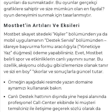
oyunları da sunmaktadır. Bu oyunlar gerçekçi
grafiklere sahiptir ve size mümkün olan en faydal?
oyun deneyimini sunmak için tasarlanmıştır.
Mostbet’in Artıları Ve Eksileri
Mostbet sikayet sitedeki “Kişiler” bölümünden ya da
mobil uygulamanın “Destek Servisi” bölümünden –
idareye başvurma formu aracılığıyla (“Yöneticiye
Yaz” düğmesi) ödeme yapabilirsiniz. Evet, Mostbet
belirli spor ve etkinliklerin canlı yayınını sunar. Bu
özellik, aksiyonu olduğu gibi izlemenize olanak tanır
ve sizi en boy” “skorlar ve sonuçlarla güncel tutar.
Örneğin aşağıdaki resimde yazan domaine
aynamızı kullanarak bakın.
Canlı Destek hattının dışında yine hepsi alanında
profesyonel Call-Center ekibinde ki müşteri
temsilciniz ile iletişime geçerek sözlü olarak da