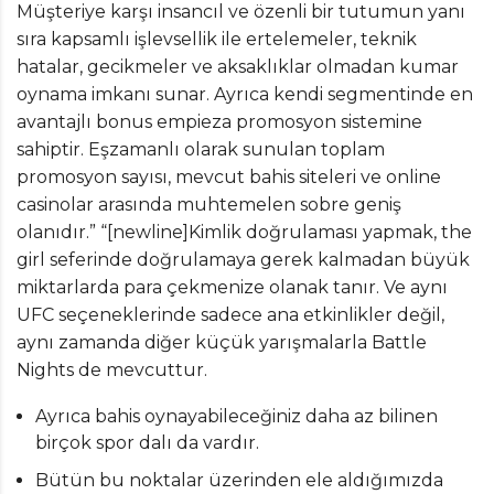
Müşteriye karşı insancıl ve özenli bir tutumun yanı
sıra kapsamlı işlevsellik ile ertelemeler, teknik
hatalar, gecikmeler ve aksaklıklar olmadan kumar
oynama imkanı sunar. Ayrıca kendi segmentinde en
avantajlı bonus empieza promosyon sistemine
sahiptir. Eşzamanlı olarak sunulan toplam
promosyon sayısı, mevcut bahis siteleri ve online
casinolar arasında muhtemelen sobre geniş
olanıdır.” “[newline]Kimlik doğrulaması yapmak, the
girl seferinde doğrulamaya gerek kalmadan büyük
miktarlarda para çekmenize olanak tanır. Ve aynı
UFC seçeneklerinde sadece ana etkinlikler değil,
aynı zamanda diğer küçük yarışmalarla Battle
Nights de mevcuttur.
Ayrıca bahis oynayabileceğiniz daha az bilinen
birçok spor dalı da vardır.
Bütün bu noktalar üzerinden ele aldığımızda