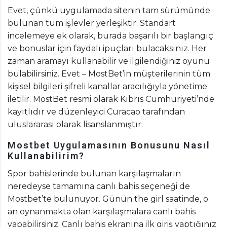
Evet, çünkü uygulamada sitenin tam sürümünde
bulunan tüm işlevler yerleşiktir. Standart
incelemeye ek olarak, burada başarılı bir başlangıç
ve bonuslar için faydalı ipuçları bulacaksınız. Her
zaman aramayı kullanabilir ve ilgilendiğiniz oyunu
bulabilirsiniz. Evet – MostBet’in müşterilerinin tüm
kişisel bilgileri şifreli kanallar aracılığıyla yönetime
iletilir. MostBet resmi olarak Kıbrıs Cumhuriyeti’nde
kayıtlıdır ve düzenleyici Curacao tarafından
uluslararası olarak lisanslanmıştır.
Mostbet Uygulamasının Bonusunu Nasıl
Kullanabilirim?
Spor bahislerinde bulunan karşılaşmaların
neredeyse tamamına canlı bahis seçeneği de
Mostbet’te bulunuyor. Günün the girl saatinde, o
an oynanmakta olan karşılaşmalara canlı bahis
yapabilirsiniz. Canlı bahis ekranına ilk giriş yaptığınız