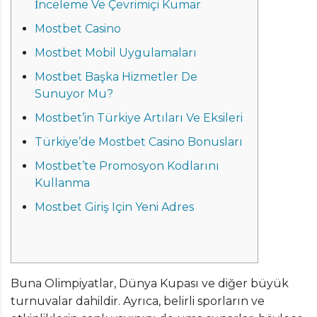
İnceleme Ve Çevrimiçi Kumar
Mostbet Casino
Mostbet Mobil Uygulamaları
Mostbet Başka Hizmetler De
Sunuyor Mu?
Mostbet’in Türkiye Artıları Ve Eksileri
Türkiye’de Mostbet Casino Bonusları
Mostbet’te Promosyon Kodlarını
Kullanma
Mostbet Giriş Için Yeni Adres
Buna Olimpiyatlar, Dünya Kupası ve diğer büyük
turnuvalar dahildir. Ayrıca, belirli sporların ve