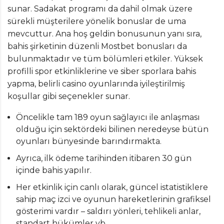
sunar. Sadakat programı da dahil olmak üzere
sürekli müşterilere yönelik bonuslar de uma
mevcuttur. Ana hoş geldin bonusunun yanı sıra,
bahis şirketinin düzenli Mostbet bonusları da
bulunmaktadır ve tüm bölümleri etkiler. Yüksek
profilli spor etkinliklerine ve siber sporlara bahis
yapma, belirli casino oyunlarında iyileştirilmiş
koşullar gibi seçenekler sunar.
Öncelikle tam 189 oyun sağlayıcı ile anlaşması
olduğu için sektördeki bilinen neredeyse bütün
oyunları bünyesinde barındırmakta.
Ayrıca, ilk ödeme tarihinden itibaren 30 gün
içinde bahis yapılır.
Her etkinlik için canlı olarak, güncel istatistiklere
sahip maç izci ve oyunun hareketlerinin grafiksel
gösterimi vardır – saldırı yönleri, tehlikeli anlar,
standart hükümler vb.