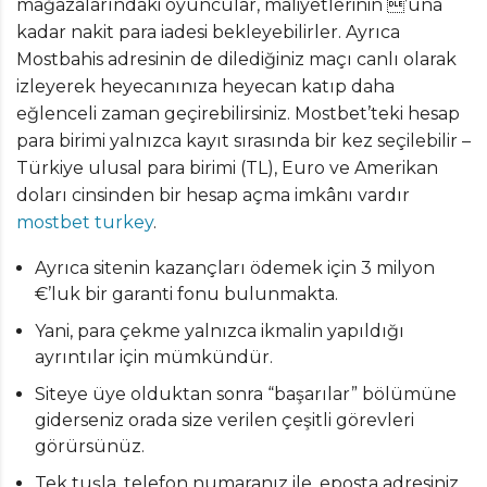
mağazalarındaki oyuncular, maliyetlerinin ’una
kadar nakit para iadesi bekleyebilirler. Ayrıca
Mostbahis adresinin de dilediğiniz maçı canlı olarak
izleyerek heyecanınıza heyecan katıp daha
eğlenceli zaman geçirebilirsiniz. Mostbet’teki hesap
para birimi yalnızca kayıt sırasında bir kez seçilebilir –
Türkiye ulusal para birimi (TL), Euro ve Amerikan
doları cinsinden bir hesap açma imkânı vardır
mostbet turkey
.
Ayrıca sitenin kazançları ödemek için 3 milyon
€’luk bir garanti fonu bulunmakta.
Yani, para çekme yalnızca ikmalin yapıldığı
ayrıntılar için mümkündür.
Siteye üye olduktan sonra “başarılar” bölümüne
giderseniz orada size verilen çeşitli görevleri
görürsünüz.
Tek tuşla, telefon numaranız ile, eposta adresiniz