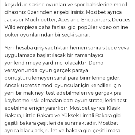
koşuldur. Casino oyunları ve spor bahislerine mobil
cihazınız üzerinden erişebilirsiniz. Mostbet ayrıca
Jacks or Much better, Aces and Encounters, Deuces
Wild empieza daha fazlası gibi popüler video online
poker oyunlarından bir seçki sunar.
Yeni hesaba giriş yaptıktan hemen sonra sitede veya
uygulamada başlatılacak bir zamanlayıcı
yönlendirmeye yardımcı olacaktır. Demo
versiyonunda, oyun gerçek paraya
dönüştürülemeyen sanal para birimlerine gider.
Ancak ücretsiz mod, oyuncular için kendileri için
yeni bir makineyi test edebilmeleri ve gerçek pra
kaybetme riski olmadan bazı oyun stratejilerini test
edebilmeleri için yararlıdır. Mostbet ayrıca Klasik
Bakara, Little Bakara ve Yüksek Limitli Bakara gibi
çeşitli bakara çeşitleri de sunmaktadır. Mostbet
ayrıca blackjack, rulet ve bakara gibi çeşitli masa