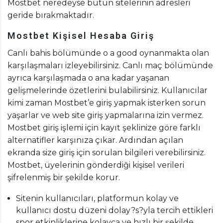
Mostbet neredeyse bütün sitelerinin adresleri
geride bırakmaktadır.
Mostbet Kişisel Hesaba Giriş
Canlı bahis bölümünde o a good oynanmakta olan
karşılaşmaları izleyebilirsiniz. Canlı maç bölümünde
ayrıca karşılaşmada o ana kadar yaşanan
gelişmelerinde özetlerini bulabilirsiniz. Kullanıcılar
kimi zaman Mostbet’e giriş yapmak isterken sorun
yaşarlar ve web site giriş yapmalarına izin vermez.
Mostbet giriş işlemi için kayıt şeklinize göre farklı
alternatifler karşınıza çıkar. Ardından açılan
ekranda size giriş için sorulan bilgileri verebilirsiniz.
Mostbet, üyelerinin gönderdiği kişisel verileri
şifrelenmiş bir şekilde korur.
Sitenin kullanıcıları, platformun kolay ve
kullanıcı dostu düzeni dolay?s?yla tercih ettikleri
spor etkinliklerine kolayca ve hızlı bir şekilde