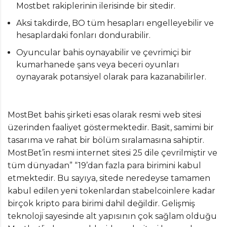
Mostbet rakiplerinin ilerisinde bir sitedir.
Aksi takdirde, BO tüm hesapları engelleyebilir ve
hesaplardaki fonları dondurabilir.
Oyuncular bahis oynayabilir ve çevrimiçi bir
kumarhanede şans veya beceri oyunları
oynayarak potansiyel olarak para kazanabilirler.
MostBet bahis şirketi esas olarak resmi web sitesi
üzerinden faaliyet göstermektedir. Basit, samimi bir
tasarıma ve rahat bir bölüm sıralamasına sahiptir.
MostBet’in resmi internet sitesi 25 dile çevrilmiştir ve
tüm dünyadan” “19’dan fazla para birimini kabul
etmektedir. Bu sayıya, sitede neredeyse tamamen
kabul edilen yeni tokenlardan stabelcoinlere kadar
birçok kripto para birimi dahil değildir. Gelişmiş
teknoloji sayesinde alt yapısının çok sağlam olduğu