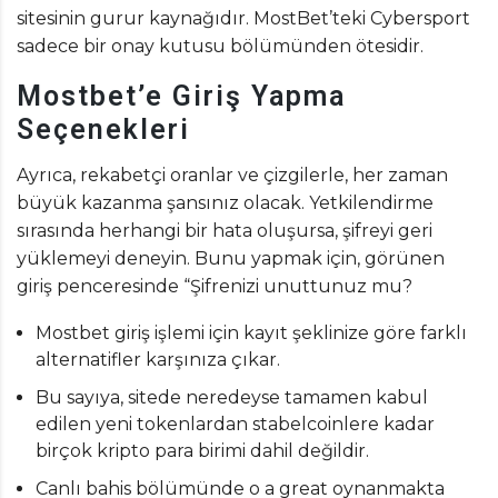
sitesinin gurur kaynağıdır. MostBet’teki Cybersport
sadece bir onay kutusu bölümünden ötesidir.
Mostbet’e Giriş Yapma
Seçenekleri
Ayrıca, rekabetçi oranlar ve çizgilerle, her zaman
büyük kazanma şansınız olacak. Yetkilendirme
sırasında herhangi bir hata oluşursa, şifreyi geri
yüklemeyi deneyin. Bunu yapmak için, görünen
giriş penceresinde “Şifrenizi unuttunuz mu?
Mostbet giriş işlemi için kayıt şeklinize göre farklı
alternatifler karşınıza çıkar.
Bu sayıya, sitede neredeyse tamamen kabul
edilen yeni tokenlardan stabelcoinlere kadar
birçok kripto para birimi dahil değildir.
Canlı bahis bölümünde o a great oynanmakta