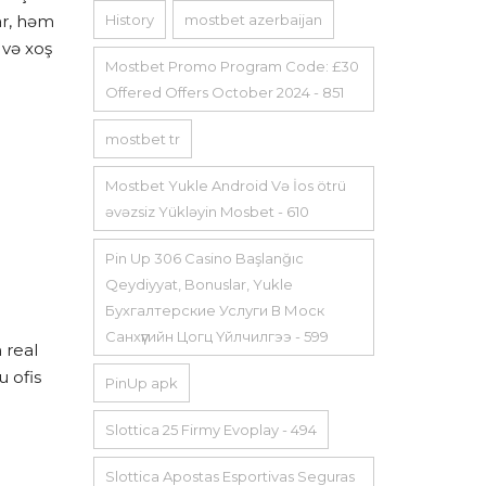
ar, həm
History
mostbet azerbaijan
 və xoş
Mostbet Promo Program Code: £30
Offered Offers October 2024 - 851
mostbet tr
Mostbet Yukle Android Və İos ötrü
əvəzsiz Yükləyin Mosbet - 610
Pin Up 306 Casino Başlanğıc
Qeydiyyat, Bonuslar, Yukle
Бухгалтерские Услуги В Моск
Санхүүгийн Цогц Үйлчилгээ - 599
 real
 ofis
PinUp apk
Slottica 25 Firmy Evoplay - 494
Slottica Apostas Esportivas Seguras