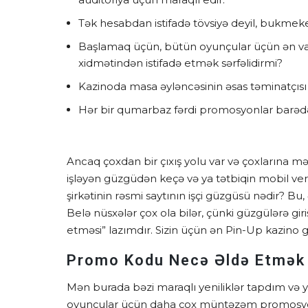
Tək hesabdan istifadə tövsiyə deyil, bukmek
Başlamaq üçün, bütün oyunçular üçün ən vac
xidmətindən istifadə etmək sərfəlidirmi?
Kazinoda masa əyləncəsinin əsas təminatçısı 
Hər bir qumarbaz fərdi promosyonlar barədə 
Ancaq çoxdan bir çıxış yolu var və çoxlarına m
işləyən güzgüdən keçə və ya tətbiqin mobil ve
şirkətinin rəsmi saytının işçi güzgüsü nədir? Bu,
Belə nüsxələr çox ola bilər, çünki güzgülərə gi
etməsi” lazımdır. Sizin üçün ən Pin-Up kazino 
Promo Kodu Necə Əldə Etmək 
Mən burada bəzi maraqlı yeniliklər tapdım və yü
oyunçular üçün daha çox müntəzəm promosyon