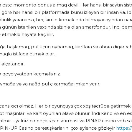
n este momento bonus almaq deyil. Hər hansı bir saytın sis
örə hər hansı bir platformada bunu izləyən bir insan va. İd
çətinlik yaranarsa, heç kimin kömək edə bilməyəcəyindən na
günün istənilən vaxtında sizinlə olan smartfondur. İndi dem
 etməklə həyata keçirilir.
a başlamaq, pul üçün oynamaq, kartlara və ahora digər ra
aqla istifadə etmək olar.
 əlçatandır.
b qeydiyyatdan keçməlisiniz.
ymağa və ya nağd pul çıxarmağa imkan verir.
cansıxıcı olmaz. Hər bir oyunçuya çox xoş təcrübə gətirmək
ot maşınları və kart oyunları əlavə olunur! İndi keno və en e
ır – yalnız bir neçə siçan vurması və PINAP casino veb say
 PIN-UP Casino pərəstişkarlarını çox əyləncə gözləyir
https:/