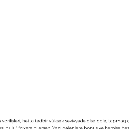
verilişləri, hətta tədbir yüksək səviyyədə olsa belə, tapmaq 
sı pulu” “çıxara bilərsən. Yeni gələnlərə bonus və həmişə bəz