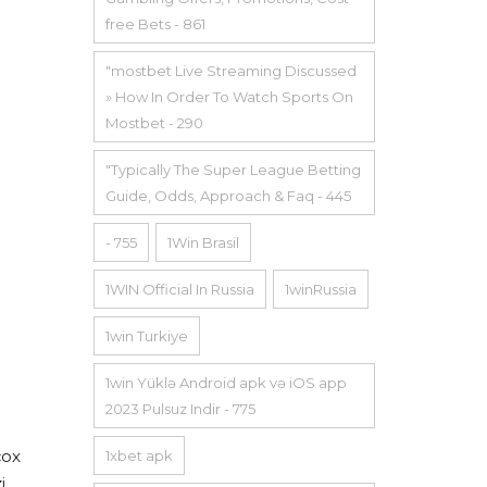
free Bets - 861
"mostbet Live Streaming Discussed
» How In Order To Watch Sports On
Mostbet - 290
"Typically The Super League Betting
Guide, Odds, Approach & Faq - 445
- 755
1Win Brasil
1WIN Official In Russia
1winRussia
1win Turkiye
1win Yüklə Android apk və iOS app
2023 Pulsuz Indir - 775
çox
1xbet apk
i