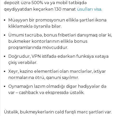
depozit üzrə 500% və ya mobil tətbiqdə
qeydiyyatdan keçərkən 130 manat
üsulları visa
.
Müəyyən bir promosyonun elliklə şərtləri ikona
klikləməklə öyrənilə bilər.
Ümumi təcrübə, bonus fribetləri danışmaq olar ki,
bukmeker kontorlarının elliklə bonus
proqramlarında mövcuddur.
Doğrudur, VPN istifadə edərkən funksiya xətaya
çixiş verəbilər.
Xeyr, kazino elementləri olan mərclərlər, ixtiyar
normalarına ötrü, qanuni sayılmır.
Oynamağın lazım olmadığı digər hədiyyələr də
var – cashback və ekspressdə üstəlik.
Üstəlik, bukmeykerlərin cəld fərqli mərc şərtləri var.