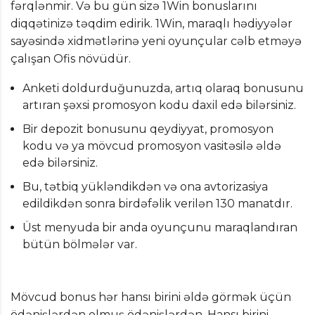
fərqlənmir. Və bu gün sizə 1Win bonuslarını
diqqətinizə təqdim edirik. 1Win, maraqlı hədiyyələr
sayəsində xidmətlərinə yeni oyunçular cəlb etməyə
çalışan Ofis növüdür.
Anketi doldurduğunuzda, artıq olaraq bonusunu
artıran şəxsi promosyon kodu daxil edə bilərsiniz.
Bir depozit bonusunu qeydiyyat, promosyon
kodu və ya mövcud promosyon vasitəsilə əldə
edə bilərsiniz.
Bu, tətbiq yükləndikdən və ona avtorizasiya
edildikdən sonra birdəfəlik verilən 130 manatdır.
Üst menyuda bir anda oyunçunu maraqlandıran
bütün bölmələr var.
Mövcud bonus hər hansı birini əldə görmək üçün
ödənişlərdən olmuş ödənişlərdən. Hansı birini