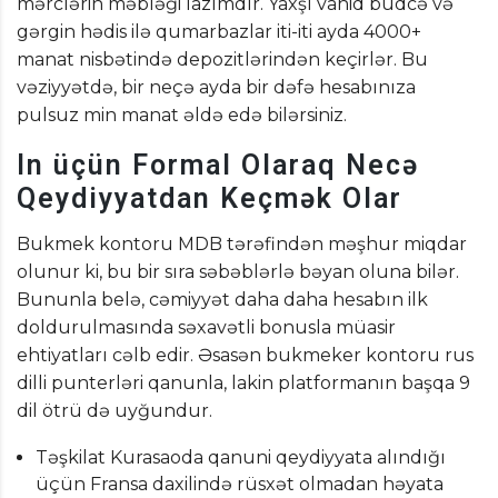
mərclərin məbləği lazımdır. Yaxşı vahid büdcə və
gərgin hədis ilə qumarbazlar iti-iti ayda 4000+
manat nisbətində depozitlərindən keçirlər. Bu
vəziyyətdə, bir neçə ayda bir dəfə hesabınıza
pulsuz min manat əldə edə bilərsiniz.
In üçün Formal Olaraq Necə
Qeydiyyatdan Keçmək Olar
Bukmek kontoru MDB tərəfindən məşhur miqdar
olunur ki, bu bir sıra səbəblərlə bəyan oluna bilər.
Bununla belə, cəmiyyət daha daha hesabın ilk
doldurulmasında səxavətli bonusla müasir
ehtiyatları cəlb edir. Əsasən bukmeker kontoru rus
dilli punterləri qanunla, lakin platformanın başqa 9
dil ötrü də uyğundur.
Təşkilat Kurasaoda qanuni qeydiyyata alındığı
üçün Fransa daxilində rüsxət olmadan həyata