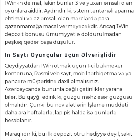
1Win-in də mal, lakin bunlar 3 və yuxarı əmsalı olan
oyunlara aiddir. Aydındır ki, sistem təntənəli aparma
ehtimalı və az əmsalı olan mərclərdə para
qazanmamağa macal verməyəcəkdir. Ancaq 1Win
depozit bonusu ümumiyyətlə doldurulmadan
peşkəş qədər başa düşülür.
In Saytı Oyunçular üçün Əlverişlidir
Qeydiyyatdan 1Win ötmək üçün 1-ci bukmeker
kontoruna, Rəsmi veb sayt, mobil tətbiqetmə və ya
pəncərə müştərisinə daxil olmalısınız.
Azərbaycanda bununla bağlı çətinliklər yarana
bilər. Biz qayğı edirik ki, güzgü məhz əsər güzgüsü
olmalıdır. Çünki, bu növ alətlərin İşləmə müddəti
daha ara həftələrlə, lap pis halda isə günlərlə
hesablanır.
Maraqlıdır ki, bu ilk depozit ötrü hədiyyə deyil, sakit