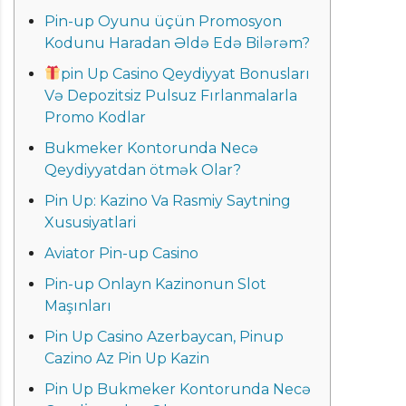
Pin-up Oyunu üçün Promosyon
Kodunu Haradan Əldə Edə Bilərəm?
pin Up Casino Qeydiyyat Bonusları
Və Depozitsiz Pulsuz Fırlanmalarla
Promo Kodlar
Bukmeker Kontorunda Necə
Qeydiyyatdan ötmək Olar?
Pin Up: Kazino Va Rasmiy Saytning
Xususiyatlari
Aviator Pin-up Casino
Pin-up Onlayn Kazinonun Slot
Maşınları
Pin Up Casino Azerbaycan, Pinup
Cazino Az Pin Up Kazin
Pin Up Bukmeker Kontorunda Necə