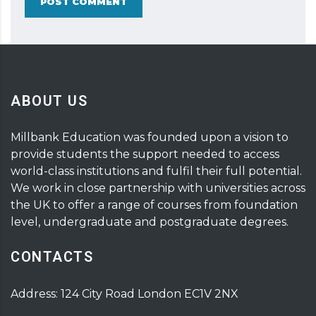
POST COMMENT
ABOUT US
Millbank Education was founded upon a vision to
provide students the support needed to access
world-class institutions and fulfil their full potential.
We work in close partnership with universities across
the UK to offer a range of courses from foundation
level, undergraduate and postgraduate degrees.
CONTACTS
Address: 124 City Road London EC1V 2NX