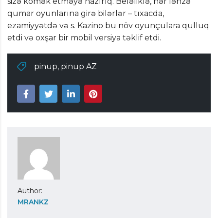
sizə kömək etməyə hazırıq. Beləliklə, hər ləhzə
qumar oyunlarına girə bilərlər – tıxacda,
ezamiyyətdə və s. Kazino bu növ oyunçulara qulluq
etdi və oxşar bir mobil versiya təklif etdi.
pinup
,
pinup AZ
Author:
MRANKZ