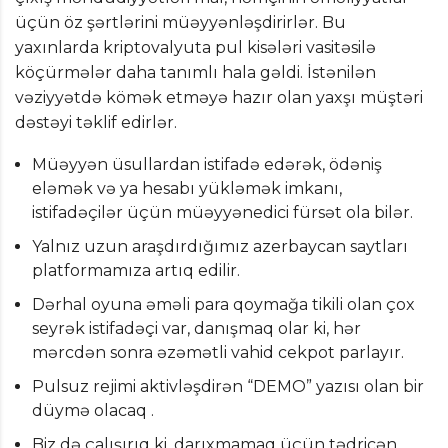
üçün öz şərtlərini müəyyənləşdirirlər. Bu
yaxınlarda kriptovalyuta pul kisələri vasitəsilə
köçürmələr daha tanımlı hala gəldi. İstənilən
vəziyyətdə kömək etməyə hazır olan yaxşı müştəri
dəstəyi təklif edirlər.
Müəyyən üsullardan istifadə edərək, ödəniş
eləmək və ya hesabı yükləmək imkanı,
istifadəçilər üçün müəyyənedici fürsət ola bilər.
Yalnız uzun araşdırdığımız azerbaycan saytları
platformamıza artıq edilir.
Dərhal oyuna əməli para qoymağa tikili olan çox
seyrək istifadəçi var, danışmaq olar ki, hər
mərcdən sonra əzəmətli vahid cekpot parlayır.
Pulsuz rejimi aktivləşdirən “DEMO” yazısı olan bir
düymə olacaq .
Biz də çalışırıq ki, darıxmamaq üçün tədricən