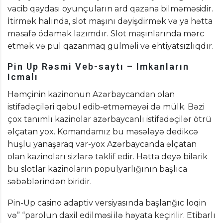
vacib qaydası oyunçuların ard qazana bilməməsidir.
İtirmək halında, slot maşını dəyişdirmək və ya hətta
məsafə ödəmək lazımdır. Slot maşınlarında mərc
etmək və pul qazanmaq gülməli və ehtiyatsızlıqdır.
Pin Up Rəsmi Veb-saytı – Imkanların
Icmalı
Həmçinin kazinonun Azərbaycandan olan
istifadəçiləri qəbul edib-etməməyəi də mülk. Bəzi
çox tanımlı kazinolar azərbaycanlı istifadəçilər ötrü
əlçatan yox. Komandamız bu məsələyə dedikcə
huşlu yanaşaraq var-yox Azərbaycanda əlçatan
olan kazinoları sizlərə təklif edir. Hətta deyə bilərik
bu slotlar kazinoların populyarlığının başlıca
səbəblərindən biridir.
Pin-Up casino adaptiv versiyasında başlanğıc loqin
və” “parolun daxil edilməsi ilə həyata keçirilir. Etibarlı