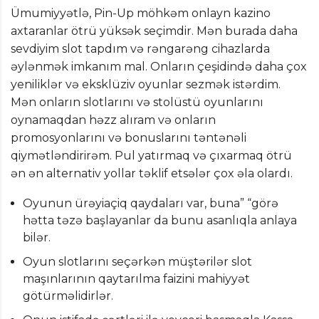
Ümumiyyətlə, Pin-Up möhkəm onlayn kazino
axtaranlar ötrü yüksək seçimdir. Mən burada daha
sevdiyim slot tapdım və rəngarəng cihazlarda
əylənmək imkanım mal. Onların çeşidində daha çox
yeniliklər və eksklüziv oyunlar sezmək istərdim.
Mən onların slotlarını və stolüstü oyunlarını
oynamaqdan həzz alıram və onların
promosyonlarını və bonuslarını təntənəli
qiymətləndirirəm. Pul yatırmaq və çıxarmaq ötrü
ən ən alternativ yollar təklif etsələr çox əla olardı.
Oyunun ürəyiaçiq qaydaları var, buna” “görə
hətta təzə başlayanlar da bunu asanlıqla anlaya
bilər.
Oyun slotlarını seçərkən müştərilər slot
maşınlarının qaytarılma faizini mahiyyət
götürməlidirlər.