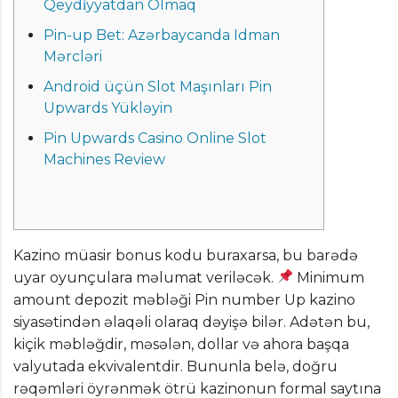
Qeydi̇yyatdan Olmaq
Pin-up Bet: Azərbaycanda Idman
Mərcləri
Android üçün Slot Maşınları Pin
Upwards Yükləyin
Pin Upwards Casino Online Slot
Machines Review
Kazino müasir bonus kodu buraxarsa, bu barədə
uyar oyunçulara məlumat veriləcək.
Minimum
amount depozit məbləği Pin number Up kazino
siyasətindən əlaqəli olaraq dəyişə bilər. Adətən bu,
kiçik məbləğdir, məsələn, dollar və ahora başqa
valyutada ekvivalentdir. Bununla belə, doğru
rəqəmləri öyrənmək ötrü kazinonun formal saytına