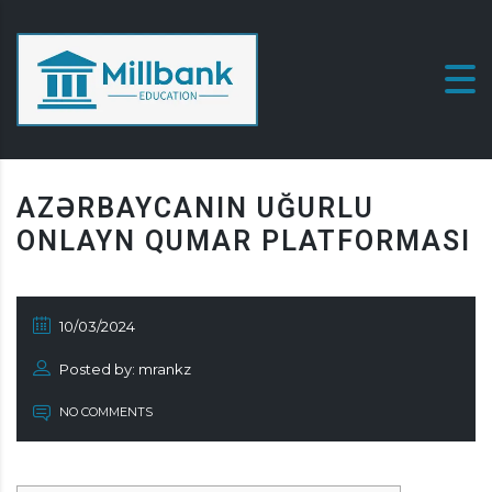
AZƏRBAYCANIN UĞURLU
ONLAYN QUMAR PLATFORMASI
10/03/2024
Posted by: mrankz
NO COMMENTS