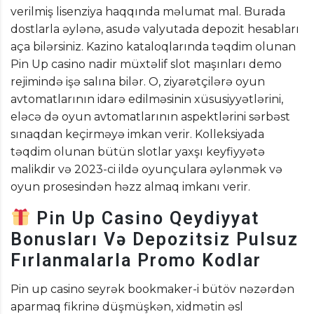
verilmiş lisenziya haqqında məlumat mal. Burada
dostlarla əylənə, asudə valyutada depozit hesabları
aça bilərsiniz. Kazino kataloqlarında təqdim olunan
Pin Up casino nadir müxtəlif slot maşınları demo
rejimində işə salına bilər. O, ziyarətçilərə oyun
avtomatlarının idarə edilməsinin xüsusiyyətlərini,
eləcə də oyun avtomatlarının aspektlərini sərbəst
sınaqdan keçirməyə imkan verir. Kolleksiyada
təqdim olunan bütün slotlar yaxşı keyfiyyətə
malikdir və 2023-ci ildə oyunçulara əylənmək və
oyun prosesindən həzz almaq imkanı verir.
Pin Up Casino Qeydiyyat
Bonusları Və Depozitsiz Pulsuz
Fırlanmalarla Promo Kodlar
Pin up casino seyrək bookmaker-i bütöv nəzərdən
aparmaq fikrinə düşmüşkən, xidmətin əsl