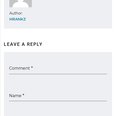
Author:
MRANKZ
LEAVE A REPLY
Comment *
Name *