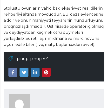
Stolüstü oyunların vahid bax: əksəriyyət real dilerin
rəhbərliyi altında mövcuddur. Bu, qəza əyləncəsinə
aiddir və onun mahiyyəti təyyarənin hündürlüyünü
proqnozlaşdırmaqdır. Üst hissədə operator iç olmaq
və qeydiyyatdan keçmək ötrü düymələri
yerləşdirib. Sürətli aşırım idmana və mərc növünə
üçün edilə bilər (live, matç başlamazdan əvvəl).
pinup
,
pinup AZ