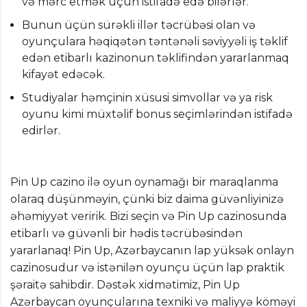
və mərc etmək üçün istifadə edə bilərlər.
Bunun üçün sürəkli illər təcrübəsi olan və
oyunçulara həqiqətən təntənəli səviyyəli iş təklif
edən etibarlı kazinonun təklifindən yararlanmaq
kifayət edəcək.
Studiyalar həmçinin xüsusi simvollar və ya risk
oyunu kimi müxtəlif bonus seçimlərindən istifadə
edirlər.
Pin Up cazino ilə oyun oynamağı bir maraqlanma
olaraq düşünməyin, çünki biz daima güvənliyinizə
əhəmiyyət veririk. Bizi seçin və Pin Up cazinosunda
etibarlı və güvənli bir hədis təcrübəsindən
yararlanaq! Pin Up, Azərbaycanın lap yüksək onlayn
cazinosudur və istənilən oyunçu üçün lap praktik
şəraitə sahibdir. Dəstək xidmətimiz, Pin Up
Azərbaycan oyunçularına texniki və maliyyə köməyi