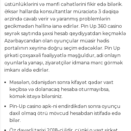
üstünlüklərini və mənfi cəhətlərini fikir edə bilərik.
Əksər hallarda konsultantlar müraciətə 3 dəqiqə
ərzində cavab verir və yaranmış problemlərin
gecikmədən həllinə ianə edirlər. Pin Up 360 casino
seyrək saytında şəxsi hesab qeydiyyatdan keçməklə
Azərbaycandan olan oyunçular müasir hədis
portalının xeyrinə doğru seçim edəcəklər. Pin Up
şirkəti çoxşaxəli fəaliyyətlə məşğuldur, adi onlayn
oyunlarla yanaşı, ziyarətçilər idmana mərc görmək
imkanı əldə edirlər.
Məsələn, ödənişdən sonra kifayət qədər vaxt
keçibsə və dolanacaq hesaba oturmayıbsa,
kömək istəyə bilərsiniz.
Pin-Up casino apk-ni endirdikdən sonra oyunçu
daxil olmaq ötrü mövcud hesabdan istifadə edə
bilər.
Öz dəyərli tarixi 2018-ci ildir, çünki o vaxt şirkət