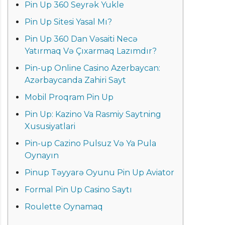
Pin Up 360 Seyrək Yukle
Pin Up Sitesi Yasal Mı?
Pin Up 360 Dan Vəsaiti Necə
Yatırmaq Və Çıxarmaq Lazımdır?
Pin-up Online Casino Azerbaycan:
Azərbaycanda Zahiri Sayt
Mobil Proqram Pin Up
Pin Up: Kazino Va Rasmiy Saytning
Xususiyatlari
Pin-up Cazino Pulsuz Və Ya Pula
Oynayın
Pinup Təyyarə Oyunu Pin Up Aviator
Formal Pin Up Casino Saytı
Roulette Oynamaq