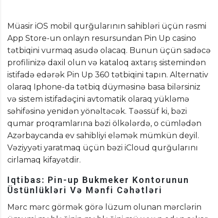
Müasir iOS mobil qurğularının sahibləri üçün rəsmi
App Store-un onlayn resursundan Pin Up casino
tətbiqini vurmaq asudə olacaq. Bunun üçün sadəcə
profilinizə daxil olun və kataloq axtarış sistemindən
istifadə edərək Pin Up 360 tətbiqini tapın. Alternativ
olaraq Iphone-da tətbiq düyməsinə basa bilərsiniz
və sistem istifadəçini avtomatik olaraq yükləmə
səhifəsinə yenidən yönəltəcək. Təəssüf ki, bəzi
qumar proqramlarına bəzi ölkələrdə, o cümlədən
Azərbaycanda ev sahibliyi eləmək mümkün deyil.
Vəziyyəti yaratmaq üçün bəzi iCloud qurğularını
cirlamaq kifayətdir.
Iqtibas: Pin-up Bukmeker Kontorunun
Üstünlükləri Və Mənfi Cəhətləri
Mərc mərc görmək görə lüzum olunan mərclərin