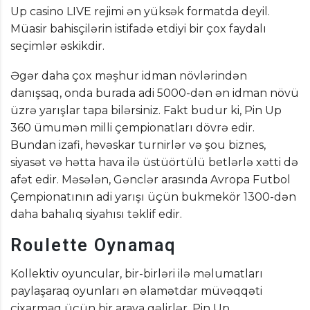
Up casino LIVE rejimi ən yüksək formatda deyil.
Müasir bahisçilərin istifadə etdiyi bir çox faydalı
seçimlər əskikdir.
Əgər daha çox məşhur idman növlərindən
danışsaq, onda burada adi 5000-dən ən idman növü
üzrə yarışlar tapa bilərsiniz. Fakt budur ki, Pin Up
360 ümumən milli çempionatları dövrə edir.
Bundan izafi, həvəskar turnirlər və şou biznes,
siyasət və hətta hava ilə üstüörtülü betlərlə xətti də
afət edir. Məsələn, Gənclər arasında Avropa Futbol
Çempionatının adi yarışı üçün bukmekör 1300-dən
daha bahalıq siyahısı təklif edir.
Roulette Oynamaq
Kollektiv oyuncular, bir-birləri ilə məlumatları
paylaşaraq oyunları ən əlamətdar müvəqqəti
çixarmaq üçün bir araya gəlirlər. Pin Up