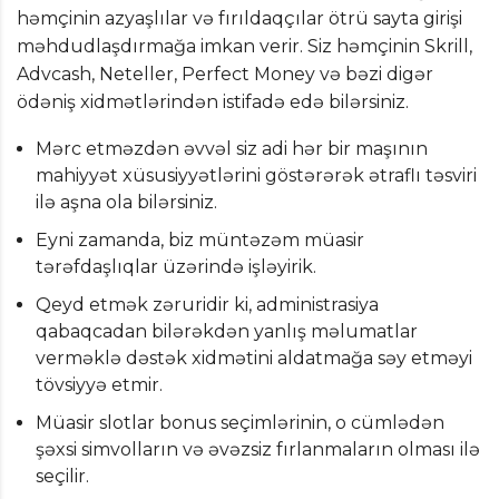
həmçinin azyaşlılar və fırıldaqçılar ötrü sayta girişi
məhdudlaşdırmağa imkan verir. Siz həmçinin Skrill,
Advcash, Neteller, Perfect Money və bəzi digər
ödəniş xidmətlərindən istifadə edə bilərsiniz.
Mərc etməzdən əvvəl siz adi hər bir maşının
mahiyyət xüsusiyyətlərini göstərərək ətraflı təsviri
ilə aşna ola bilərsiniz.
Eyni zamanda, biz müntəzəm müasir
tərəfdaşlıqlar üzərində işləyirik.
Qeyd etmək zəruridir ki, administrasiya
qabaqcadan bilərəkdən yanlış məlumatlar
verməklə dəstək xidmətini aldatmağa səy etməyi
tövsiyyə etmir.
Müasir slotlar bonus seçimlərinin, o cümlədən
şəxsi simvolların və əvəzsiz fırlanmaların olması ilə
seçilir.