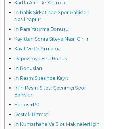
Kartla Afin De Yatırma
In Bahis Şirketinde Spor Bahisleri
Nasıl Yapılır
In Para Yatırma Bonusu
Kayıttan Sonra Siteye Nasıl Girilir
Kayıt Ve Doğrulama
Depozitoya +P0 Bonus
In Bonusları
In Resmi Sitesinde Kayıt
In’in Resmi Sitesi: Çevrimiçi Spor
Bahisleri
Bonus +P0
Destek Hizmeti
In Kumarhane Ve Slot Makineleri Için