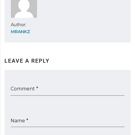
Author:
MRANKZ
LEAVE A REPLY
Comment *
Name *