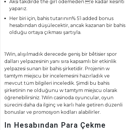
Aksi takdirde the girl ödemeden ’e kadar kesinti
yaparız.
Her biri için, bahis tutarının% 5’i added bonus
hesabından düşülecektir, ancak kazanan bir bahis
olduğu ortaya çıkması şartıyla.
1Win, alışılmadık derecede geniş bir bêtisier spor
dalları yelpazesinin yanı sıra kapsamlı bir etkinlik
yelpazesi sunan bir bahis şirketidir. Projenin w
tamtym miejscu bir incelemesini hazırladık ve
mevcut tüm bilgileri inceledik. Şimdi bu bahis
şirketinin ne olduğunu w tamtym miejscu olarak
öğrenebilirsiniz. 1Win casinoda oyuncular, oyun
sürecini daha da ilginç ve karlı hale getiren düzenli
bonuslar ve promosyon kodları alabilirler.
In Hesabından Para Çekme