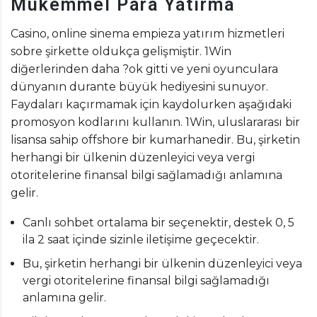
Mükemmel Para Yatırma
Casino, online sinema empieza yatırım hizmetleri
sobre şirkette oldukça gelişmiştir. 1Win
diğerlerinden daha ?ok gitti ve yeni oyunculara
dünyanın durante büyük hediyesini sunuyor.
Faydaları kaçırmamak için kaydolurken aşağıdaki
promosyon kodlarını kullanın. 1Win, uluslararası bir
lisansa sahip offshore bir kumarhanedir. Bu, şirketin
herhangi bir ülkenin düzenleyici veya vergi
otoritelerine finansal bilgi sağlamadığı anlamına
gelir.
Canlı sohbet ortalama bir seçenektir, destek 0, 5
ila 2 saat içinde sizinle iletişime geçecektir.
Bu, şirketin herhangi bir ülkenin düzenleyici veya
vergi otoritelerine finansal bilgi sağlamadığı
anlamına gelir.