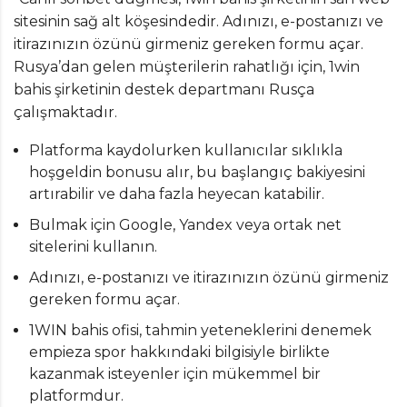
sitesinin sağ alt köşesindedir. Adınızı, e-postanızı ve
itirazınızın özünü girmeniz gereken formu açar.
Rusya’dan gelen müşterilerin rahatlığı için, 1win
bahis şirketinin destek departmanı Rusça
çalışmaktadır.
Platforma kaydolurken kullanıcılar sıklıkla
hoşgeldin bonusu alır, bu başlangıç bakiyesini
artırabilir ve daha fazla heyecan katabilir.
Bulmak için Google, Yandex veya ortak net
sitelerini kullanın.
Adınızı, e-postanızı ve itirazınızın özünü girmeniz
gereken formu açar.
1WIN bahis ofisi, tahmin yeteneklerini denemek
empieza spor hakkındaki bilgisiyle birlikte
kazanmak isteyenler için mükemmel bir
platformdur.