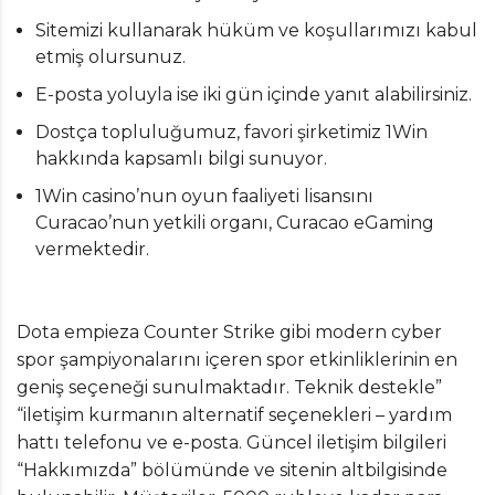
Sitemizi kullanarak hüküm ve koşullarımızı kabul
etmiş olursunuz.
E-posta yoluyla ise iki gün içinde yanıt alabilirsiniz.
Dostça topluluğumuz, favori şirketimiz 1Win
hakkında kapsamlı bilgi sunuyor.
1Win casino’nun oyun faaliyeti lisansını
Curacao’nun yetkili organı, Curacao eGaming
vermektedir.
Dota empieza Counter Strike gibi modern cyber
spor şampiyonalarını içeren spor etkinliklerinin en
geniş seçeneği sunulmaktadır. Teknik destekle”
“iletişim kurmanın alternatif seçenekleri – yardım
hattı telefonu ve e-posta. Güncel iletişim bilgileri
“Hakkımızda” bölümünde ve sitenin altbilgisinde