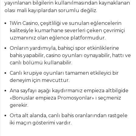
yayınlanan bilgilerin kullanılmasından kaynaklanan
olası mali kayıplardan sorumlu değiliz.
1Win Casino, çeşitliliği ve sunulan eğlencelerin
kalitesiyle kumarhane severleri çeken çevrimiçi
uzmanınız olan eğlence platformudur.
Onların yardımıyla, bahisçi spor etkinliklerine
bahis yapabilir, casino oyunları oynayabilir, hattı ve
canlı bölümü kullanabilir.
Canlı krupiye oyunları tamamen etkileyici bir
deneyim için mevcuttur.
Ana sayfayı aşağı kaydırmanız empieza altbilgide
«Bonuslar empieza Promosyonlar» ı seçmeniz
gerekir.
Orta alt alanda, canlı bahis oranlarından rastgele
iki maçın gösterimi vardır.