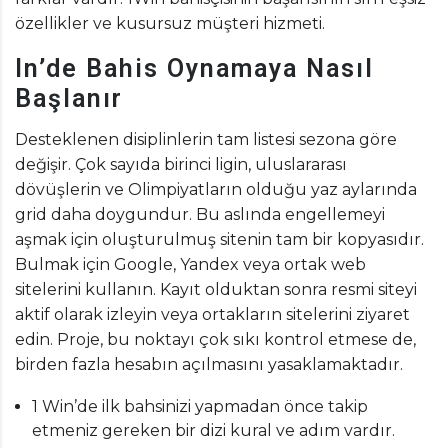
özellikler ve kusursuz müşteri hizmeti.
In’de Bahis Oynamaya Nasıl
Başlanır
Desteklenen disiplinlerin tam listesi sezona göre
değişir. Çok sayıda birinci ligin, uluslararası
dövüşlerin ve Olimpiyatların olduğu yaz aylarında
grid daha doygundur. Bu aslında engellemeyi
aşmak için oluşturulmuş sitenin tam bir kopyasıdır.
Bulmak için Google, Yandex veya ortak web
sitelerini kullanın. Kayıt olduktan sonra resmi siteyi
aktif olarak izleyin veya ortakların sitelerini ziyaret
edin. Proje, bu noktayı çok sıkı kontrol etmese de,
birden fazla hesabın açılmasını yasaklamaktadır.
1 Win’de ilk bahsinizi yapmadan önce takip
etmeniz gereken bir dizi kural ve adım vardır.