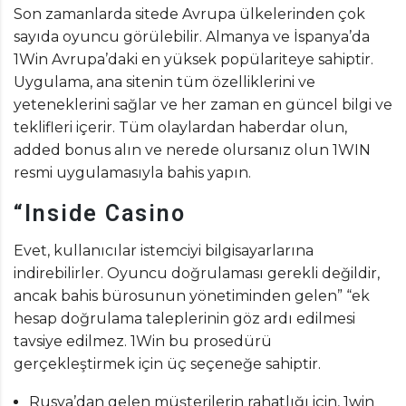
Son zamanlarda sitede Avrupa ülkelerinden çok
sayıda oyuncu görülebilir. Almanya ve İspanya’da
1Win Avrupa’daki en yüksek popülariteye sahiptir.
Uygulama, ana sitenin tüm özelliklerini ve
yeteneklerini sağlar ve her zaman en güncel bilgi ve
teklifleri içerir. Tüm olaylardan haberdar olun,
added bonus alın ve nerede olursanız olun 1WIN
resmi uygulamasıyla bahis yapın.
“Inside Casino
Evet, kullanıcılar istemciyi bilgisayarlarına
indirebilirler. Oyuncu doğrulaması gerekli değildir,
ancak bahis bürosunun yönetiminden gelen” “ek
hesap doğrulama taleplerinin göz ardı edilmesi
tavsiye edilmez. 1Win bu prosedürü
gerçekleştirmek için üç seçeneğe sahiptir.
Rusya’dan gelen müşterilerin rahatlığı için, 1win