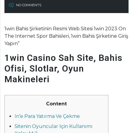
NO COMMENTS
1win Bahis Şirketinin Resmi Web Sitesi 1win 2023 On
The Internet Spor Bahisleri, 1win Bahis Şirketine Giriş
Yapın”
1win Casino Sah Site, Bahis
Ofisi, Slotlar, Oyun
Makineleri
Content
In’e Para Yatırma Ve Çekme
Sitenin Oyuncular Için Kullanımı