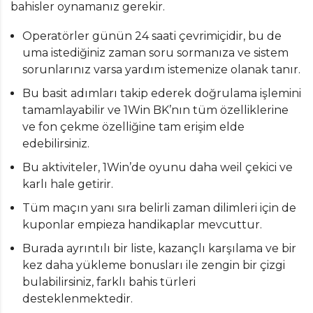
bahisler oynamanız gerekir.
Operatörler günün 24 saati çevrimiçidir, bu de
uma istediğiniz zaman soru sormanıza ve sistem
sorunlarınız varsa yardım istemenize olanak tanır.
Bu basit adımları takip ederek doğrulama işlemini
tamamlayabilir ve 1Win BK’nın tüm özelliklerine
ve fon çekme özelliğine tam erişim elde
edebilirsiniz.
Bu aktiviteler, 1Win’de oyunu daha weil çekici ve
karlı hale getirir.
Tüm maçın yanı sıra belirli zaman dilimleri için de
kuponlar empieza handikaplar mevcuttur.
Burada ayrıntılı bir liste, kazançlı karşılama ve bir
kez daha yükleme bonusları ile zengin bir çizgi
bulabilirsiniz, farklı bahis türleri
desteklenmektedir.