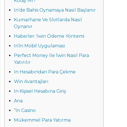
Kolay Mı?
In’de Bahis Oynamaya Nasıl Başlanır
Kumarhane Ve Slotlarda Nasıl
Oynanır
Haberler: 1win Ödeme Yöntemi
In’in Mobil Uygulaması
Perfect Money Ile 1win Nasıl Para
Yatırılır
In Hesabından Para Çekme
Win Avantajları
In Kişisel Hesabına Giriş
Ana
“In Casino
Mükemmel Para Yatırma