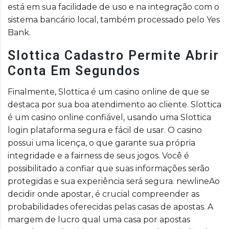
está em sua facilidade de uso e na integração com o
sistema bancário local, também processado pelo Yes
Bank.
Slottica Cadastro Permite Abrir
Conta Em Segundos
Finalmente, Slottica é um casino online de que se
destaca por sua boa atendimento ao cliente. Slottica
é um casino online confiável, usando uma Slottica
login plataforma segura e fácil de usar. O casino
possui uma licença, o que garante sua própria
integridade e a fairness de seus jogos. Você é
possibilitado a confiar que suas informações serão
protegidas e sua experiência será segura. newlineAo
decidir onde apostar, é crucial compreender as
probabilidades oferecidas pelas casas de apostas. A
margem de lucro qual uma casa por apostas