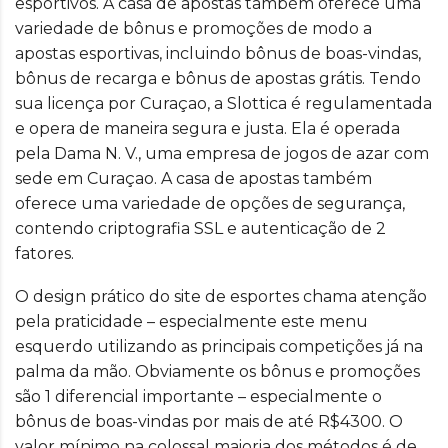
esportivos. A casa de apostas também oferece uma
variedade de bônus e promoções de modo a
apostas esportivas, incluindo bônus de boas-vindas,
bônus de recarga e bônus de apostas grátis. Tendo
sua licença por Curaçao, a Slottica é regulamentada
e opera de maneira segura e justa. Ela é operada
pela Dama N. V., uma empresa de jogos de azar com
sede em Curaçao. A casa de apostas também
oferece uma variedade de opções de segurança,
contendo criptografia SSL e autenticação de 2
fatores.
O design prático do site de esportes chama atenção
pela praticidade – especialmente este menu
esquerdo utilizando as principais competições já na
palma da mão. Obviamente os bônus e promoções
são 1 diferencial importante – especialmente o
bônus de boas-vindas por mais de até R$4300. O
valor mínimo na colossal maioria dos métodos é de