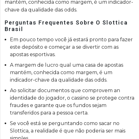
mantém, conhecida como margem, é um indicador-
chave da qualidade das odds.
Perguntas Frequentes Sobre O Slottica
Brasil
Em pouco tempo você já estará pronto para fazer
este depósito e começar a se divertir com as
apostas esportivas.
A margem de lucro qual uma casa de apostas
mantém, conhecida como margem, é um
indicador-chave da qualidade das odds.
Ao solicitar documentos que comprovem an
identidade do jogador, o cassino se protege contra
fraudes e garante que os fundos sejam
transferidos para a pessoa certa.
Se você está se perguntando como sacar no
Slottica, a realidade é que não poderia ser mais
simples.