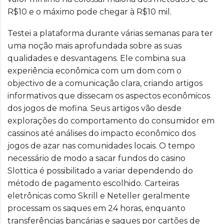
R$10 e o máximo pode chegar à R$10 mil.
Testei a plataforma durante várias semanas para ter
uma noção mais aprofundada sobre as suas
qualidades e desvantagens. Ele combina sua
experiência econômica com um dom com o
objectivo de a comunicação clara, criando artigos
informativos que dissecam os aspectos econômicos
dos jogos de mofina. Seus artigos vão desde
explorações do comportamento do consumidor em
cassinos até análises do impacto econômico dos
jogos de azar nas comunidades locais. O tempo
necessário de modo a sacar fundos do casino
Slottica é possibilitado a variar dependendo do
método de pagamento escolhido. Carteiras
eletrônicas como Skrill e Neteller geralmente
processam os saques em 24 horas, enquanto
transferências bancárias e saques por cartões de