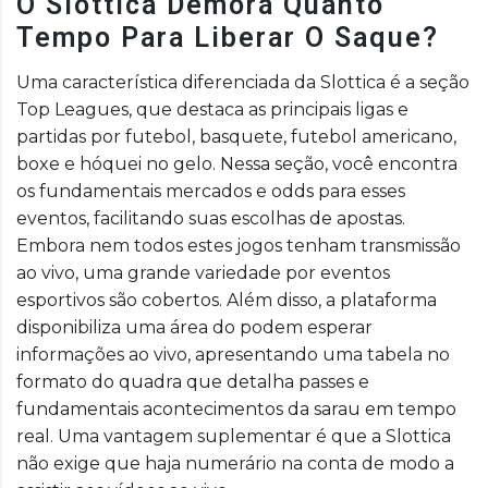
O Slottica Demora Quanto
Tempo Para Liberar O Saque?
Uma característica diferenciada da Slottica é a seção
Top Leagues, que destaca as principais ligas e
partidas por futebol, basquete, futebol americano,
boxe e hóquei no gelo. Nessa seção, você encontra
os fundamentais mercados e odds para esses
eventos, facilitando suas escolhas de apostas.
Embora nem todos estes jogos tenham transmissão
ao vivo, uma grande variedade por eventos
esportivos são cobertos. Além disso, a plataforma
disponibiliza uma área do podem esperar
informações ao vivo, apresentando uma tabela no
formato do quadra que detalha passes e
fundamentais acontecimentos da sarau em tempo
real. Uma vantagem suplementar é que a Slottica
não exige que haja numerário na conta de modo a