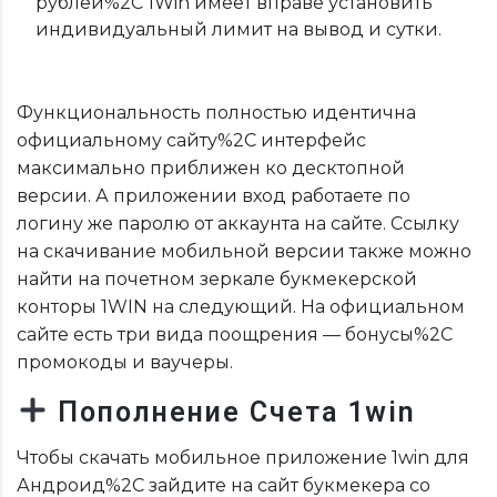
рублей%2C 1Win имеет вправе установить
индивидуальный лимит на вывод и сутки.
Функциональность полностью идентична
официальному сайту%2C интерфейс
максимально приближен ко десктопной
версии. А приложении вход работаете по
логину же паролю от аккаунта на сайте. Ссылку
на скачивание мобильной версии также можно
найти на почетном зеркале букмекерской
конторы 1WIN на следующий. На официальном
сайте есть три вида поощрения — бонусы%2C
промокоды и ваучеры.
Пополнение Счета 1win
Чтобы скачать мобильное приложение 1win для
Андроид%2C зайдите на сайт букмекера со