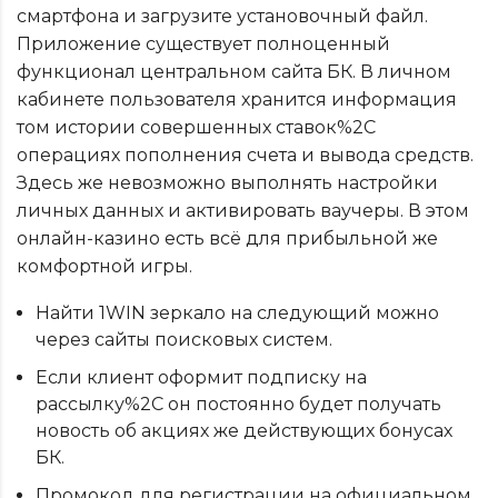
смартфона и загрузите установочный файл.
Приложение существует полноценный
функционал центральном сайта БК. В личном
кабинете пользователя хранится информация
том истории совершенных ставок%2C
операциях пополнения счета и вывода средств.
Здесь же невозможно выполнять настройки
личных данных и активировать ваучеры. В этом
онлайн-казино есть всё для прибыльной же
комфортной игры.
Найти 1WIN зеркало на следующий можно
через сайты поисковых систем.
Если клиент оформит подписку на
рассылку%2C он постоянно будет получать
новость об акциях же действующих бонусах
БК.
Промокод для регистрации на официальном