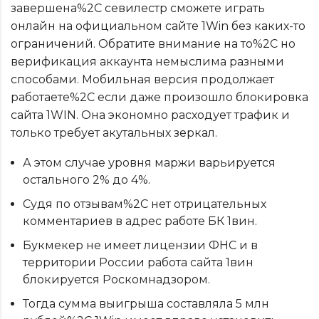
завершена%2C севилестр сможете играть
онлайн на официальном сайте 1Win без каких-то
ограничений. Обратите внимание на то%2C но
верификация аккаунта немыслима разными
способами. Мобильная версия продолжает
работаете%2C если даже произошло блокировка
сайта 1WIN. Она экономно расходует трафик и
только требует акутальных зеркал.
А этом случае уровня маржи варьируется
остального 2% до 4%.
Судя по отзывам%2C нет отрицательных
комментариев в адрес работе БК 1вин.
Букмекер не имеет лицензии ФНС и в
территории России работа сайта 1вин
блокируется Роскомнадзором.
Тогда сумма выигрыша составляла 5 млн