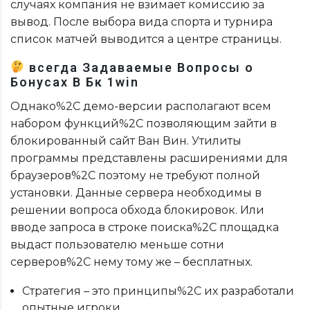
случаях компания не взимает комиссию за
вывод. После выбора вида спорта и турнира
список матчей выводится а центре страницы.
всегда Задаваемые Вопросы о
Бонусах В Бк 1win
Однако%2C демо-версии располагают всем
набором функций%2C позволяющим зайти в
блокированный сайт Ван Вин. Утилиты
программы представлены расширениями для
браузеров%2C поэтому не требуют полной
установки. Данные сервера необходимы в
решении вопроса обхода блокировок. Или
вводе запроса в строке поиска%2C площадка
выдаст пользователю меньше сотни
серверов%2C нему тому же – бесплатных.
Стратегия – это принципы%2C их разработали
опытные игроки.