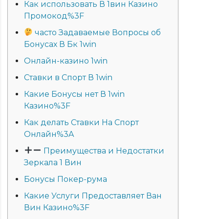
Как использовать В 1вин Казино
Промокод%3F
часто Задаваемые Вопросы об
Бонусах В Бк 1win
Онлайн-казино 1win
Ставки в Спорт В 1win
Какие Бонусы нет В 1win
Казино%3F
Как делать Ставки На Спорт
Онлайн%3A
Преимущества и Недостатки
Зеркала 1 Вин
Бонусы Покер-рума
Какие Услуги Предоставляет Ван
Вин Казино%3F