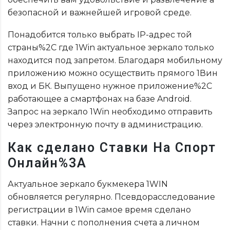
безопасной и важнейшей игровой среде.
Понадобится только выбрать IP-адрес той
страны%2C где 1Win актуальное зеркало только
находится под запретом. Благодаря мобильному
приложению можно осуществить прямого 1Вин
вход и БК. Выпущено нужное приложение%2C
работающее а смартфонах на базе Android.
Запрос на зеркало 1Win необходимо отправить
через электронную почту в администрацию.
Как сделано Ставки На Спорт
Онлайн%3A
Актуальное зеркало букмекера 1WIN
обновляется регулярно. Псевдорасследование
регистрации в 1Win самое время сделано
ставки. Начни с пополнения счета а личном