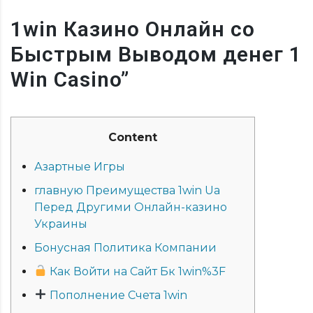
1win Казино Онлайн со
Быстрым Выводом денег 1
Win Casino”
Content
Азартные Игры
главную Преимущества 1win Ua
Перед Другими Онлайн-казино
Украины
Бонусная Политика Компании
Как Войти на Сайт Бк 1win%3F
Пополнение Счета 1win