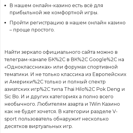
В нашем онлайн-казино есть всё для
прибыльной же комфортной игры.
Пройти регистрацию в нашем онлайн казино
– проще простого.
Найти зеркало официального сайта можно в
телеграм-канале БК%2C в ВК%2C Google%2C на
«Одноклассниках» или форумах спортивной
тематики. И не только классика из Европейских
и Америки%2C только и полный спектр
азиатских игр%2C типа Thai Hilo%2C Pok Deng и
Sic Bo. И и других категориях а полно всего
необычного. Любителям азарта и 1Win Казино
как не будет хочется. В категории разделе V-
sport пользователь обнаружит несколько
десятков виртуальных игр.