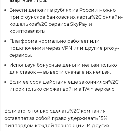
азартные игры.
Внести депозит в рублях из России можно
при стоунское банковских карты%2C онлайн-
кошельков%2C сервиса SkyPay и
криптовалюты.
Платформа нормально работает или
подключении через VPN или другие proxy-
сервисы.
Используя бонусные деньги нельзя только
для ставок — вывести сначала их нельзя.
Если ее срок действия еще закончился%2C
игрок только сможет войти а 1Win зеркало.
Если этого только сделать%2C компания
оставляет за собой право удерживать 15%
пиппардом каждой транзакции. И других