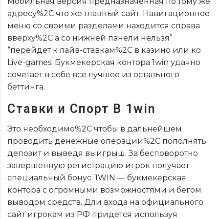
Мобильная версия предназначенная по тому же
адресу%2C что же главный сайт. Навигационное
меню со своими разделами находится справа
вверху%2C а со нижней панели нельзя”
“перейдет к лайв-ставкам%2C в казино или ко
Live-games. Букмекерская контора 1win удачно
сочетает в себе все лучшее из остального
беттинга.
Ставки и Спорт В 1win
Это необходимо%2C чтобы в дальнейшем
проводить денежные операции%2C пополнять
депозит и выведя выигрыш. За бесповоротно
завершенную регистрацию игрок получает
специальный бонус. 1WIN — букмекерская
контора с огромными возможностями и бегом
выводом средств. Дли входа на официального
сайт игрокам из РФ придется используя