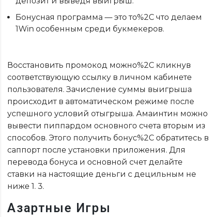
депозит и выведя выигрыш.
Бонусная программа — это то%2C что делаем
1Win особенным среди букмекеров.
Восстановить промокод можно%2C кликнув
соответствующую ссылку в личном кабинете
пользователя. Зачисление суммы выигрыша
происходит в автоматическом режиме после
успешного условий отыгрыша. Амаинтин можно
вывести пиппардом основного счета вторым из
способов. Этого получить бонус%2C обратитесь в
саппорт после установки приложения. Для
перевода бонуса и основной счет делайте
ставки на настоящие деньги с децильным не
ниже 1. 3.
Азартные Игры