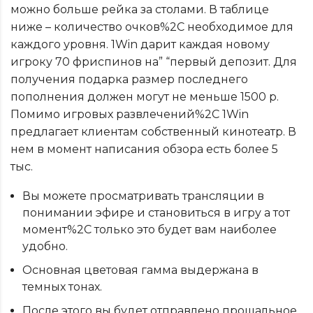
можно больше рейка за столами. В таблице
ниже – количество очков%2C необходимое для
каждого уровня. 1Win дарит каждая новому
игроку 70 фриспинов на” “первый депозит. Для
получения подарка размер последнего
пополнения должен могут не меньше 1500 р.
Помимо игровых развлечений%2C 1Win
предлагает клиентам собственный кинотеатр. В
нем в момент написания обзора есть более 5
тыс.
Вы можете просматривать трансляции в
понимании эфире и становиться в игру а тот
момент%2C только это будет вам наиболее
удобно.
Основная цветовая гамма выдержана в
темных тонах.
После этого вы будет отправлено прощальное