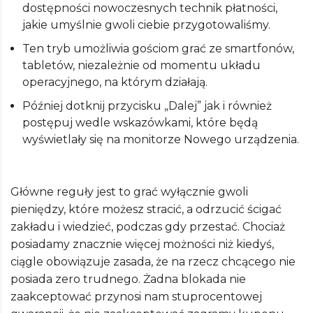
dostępności nowoczesnych technik płatności,
jakie umyślnie gwoli ciebie przygotowaliśmy.
Ten tryb umożliwia gościom grać ze smartfonów,
tabletów, niezależnie od momentu układu
operacyjnego, na którym działają.
Później dotknij przycisku „Dalej” jak i również
postępuj wedle wskazówkami, które będą
wyświetlały się na monitorze Nowego urządzenia.
Główne reguły jest to grać wyłącznie gwoli
pieniędzy, które możesz stracić, a odrzucić ścigać
zakładu i wiedzieć, podczas gdy przestać. Chociaż
posiadamy znacznie więcej możności niż kiedyś,
ciągle obowiązuje zasada, że na rzecz chcącego nie
posiada zero trudnego. Żadna blokada nie
zaakceptować przynosi nam stuprocentowej