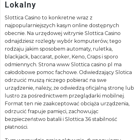
Lokalny
Slottica Casino to konkretne wraz z
najpopularniejszych kasyn online dostępnych
obecnie. Na urzędowej witrynie Slottica Casino
odnajdziesz rozległy wybór komputerów, tego
rodzaju jakim sposobem automaty, ruletka,
blackjack, baccarat, poker, Keno, Craps i sporo
odmiennych. Strona www Slottica casino pl ma
całodobowe pomoc fachowe. Odwiedzający Slotica
odrzucić muszą niczego pobierać na swe
urządzenie, należy, że odwiedzą oficjalną stronę lub
lustro za pośrednictwem przeglądarki mobilnej.
Format ten nie zaakceptować obciąża urządzenia,
odrzucić frapuje pamięci, zachowując
bezpieczeństwo batalii i Slottica 36 stabilność
płatności.