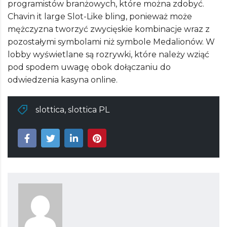
programistów branżowych, które można zdobyć.
Chavin it large Slot-Like bling, ponieważ może
mężczyzna tworzyć zwycięskie kombinacje wraz z
pozostałymi symbolami niż symbole Medalionów. W
lobby wyświetlane są rozrywki, które należy wziąć
pod spodem uwagę obok dołączaniu do
odwiedzenia kasyna online.
slottica
,
slottica PL