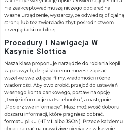
zakończyć weryfikację opisie. Odwiedzający Slotica
nie zaakceptować muszą niczego pobierać na
własne urządzenie, wystarczy, że odwiedzą oficjalną
stronę lub też zwierciadło zbyt pośrednictwem
przeglądarki mobilnej.
Procedury I Nawigacja W
Kasynie Slottica
Nasza klasa proponuje narzędzie do robienia kopii
zapasowych, dzięki któremu możesz zapisać
wszelkie swe zdjęcia, filmy, wiadomości i różne
wiadomości. Aby owo zrobić, przejdź do ustawień
własnego konta bankowego, postaw na opcję
„Twoje informacje na Facebooku”, a następnie
„Pobierz swe informacje”. Masz możliwość doboru
obszaru informacji, które pragniesz pobrać, i
formatu pliku (HTML albo JSON). Przede każdemu
chcąc zagrać na prawdziwe pieniądze w kasynie