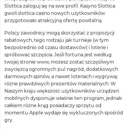
Slottica zaloguj się na swe profil. Kasyno Slottica
gwoli slottica casino nowych użytkowników
przygotowało atrakcyjną ofertę powitalną.
Polscy zawodnicy mogą skorzystać z propozycji
rabatowych, tego rodzaju jak turnieje (w tym
bezpośrednio od czasu dostawców) i loterie i
spróbować szczęścia. Jeśli fortuna jest według
twojej stronie www, możesz zostać szczęśliwym
zwycięzcą ogromnych pul nagród, dodatkowych
darmowych spinów, a nawet loteriach i wygrywaj
różne prawdziwych prezentów materialnych. W
Naszym kraju większość użytkowników urządzeń
mobilnych dysponuje właśnie ten program, jednak
całkiem różne krąg posiadaczy sprzętu od
momentu Apple wydaje się wykluczonych spośród
gry.