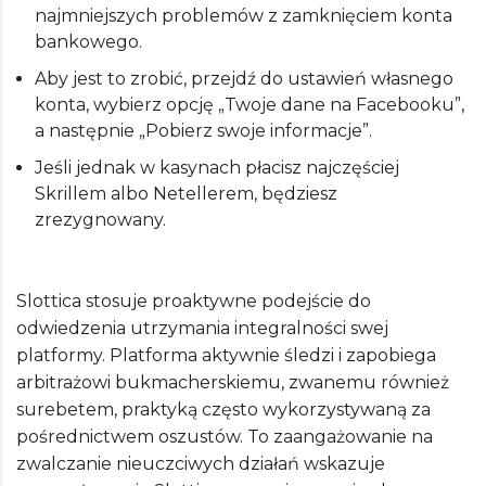
najmniejszych problemów z zamknięciem konta
bankowego.
Aby jest to zrobić, przejdź do ustawień własnego
konta, wybierz opcję „Twoje dane na Facebooku”,
a następnie „Pobierz swoje informacje”.
Jeśli jednak w kasynach płacisz najczęściej
Skrillem albo Netellerem, będziesz
zrezygnowany.
Slottica stosuje proaktywne podejście do
odwiedzenia utrzymania integralności swej
platformy. Platforma aktywnie śledzi i zapobiega
arbitrażowi bukmacherskiemu, zwanemu również
surebetem, praktyką często wykorzystywaną za
pośrednictwem oszustów. To zaangażowanie na
zwalczanie nieuczciwych działań wskazuje