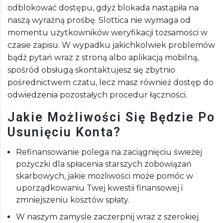
odblokować dostępu, gdyż blokada nastąpiła na
naszą wyraźną prośbę. Slottica nie wymaga od
momentu użytkowników weryfikacji tożsamości w
czasie zapisu. W wypadku jakichkolwiek problemów
bądź pytań wraz z stroną albo aplikacją mobilną,
spośród obsługą skontaktujesz się zbytnio
pośrednictwem czatu, lecz masz również dostęp do
odwiedzenia pozostałych procedur łączności.
Jakie Możliwości Się Będzie Po
Usunięciu Konta?
Refinansowanie polega na zaciągnięciu świeżej
pożyczki dla spłacenia starszych zobowiązań
skarbowych, jakie możliwości może pomóc w
uporządkowaniu Twej kwestii finansowej i
zmniejszeniu kosztów spłaty.
W naszym zamysle zaczerpnij wraz z szerokiej