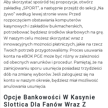
Aby skorzystać spośród tej propozycje, otwórz
zakładkę „SPORT”, a następnie przejdź do sekcji „Na
żywo” według lewej stronie www. Przed
rozpoczęciem obstawiania komputerów
kasynowych i zakładów bukmacherskich,
potrzebować będziesz środków skarbowych na grę.
W naszym celu możesz skorzystać wraz z
innowacyjnych możności płatniczych, jakie na rzecz
Twoich potrzeb przygotowaliśmy. Proces usuwania
konta na eBOK PGE może być różny w zależności
od obecnych warunków i procedur. Pamiętaj, że na
zainicjowaniu sporu usunięcia posiadasz trzydzieści
dób na zmianę wyborów. Jeśli zalogujesz się na
konto w naszym okresie, będziesz miał możliwość
anulowania usunięcia.
Opcje Bankowości W Kasynie
Slottica Dla Fanów Wraz Z