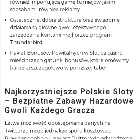
również imponującą gamę turniejów jakim
sposobem i również reklamy.
Ostatecznie, dobra struktura oraz świadome
działania są główne gwoli efektywnego
zarządzania kontami mejl przez program
Thunderbird.
Pakiet Bonusów Powitalnych w Slotica casino
mieści trzech gatunki bonusów, które omówimy
bardziej szczegółowo w poniższej tabeli.
Najkorzystniejsze Polskie Sloty
– Bezpłatne Zabawy Hazardowe
Gwoli Każdego Gracza
Łatwa możliwość udostępniania danych na
Twitterze może jednakże sporo kosztować.
Prawdopodobnie używasz Twittera do odwiedzenia