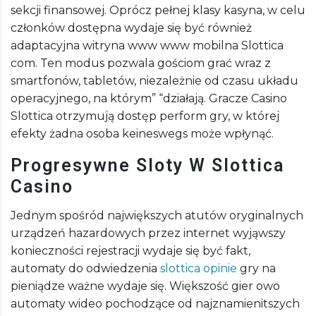
sekcji finansowej. Oprócz pełnej klasy kasyna, w celu
członków dostępna wydaje się być również
adaptacyjna witryna www www mobilna Slottica
com. Ten modus pozwala gościom grać wraz z
smartfonów, tabletów, niezależnie od czasu układu
operacyjnego, na którym” “działają. Gracze Casino
Slottica otrzymują dostęp perform gry, w której
efekty żadna osoba keineswegs może wpłynąć.
Progresywne Sloty W Slottica
Casino
Jednym spośród największych atutów oryginalnych
urządzeń hazardowych przez internet wyjąwszy
konieczności rejestracji wydaje się być fakt,
automaty do odwiedzenia
slottica opinie
gry na
pieniądze ważne wydaje się. Większość gier owo
automaty wideo pochodzące od najznamienitszych