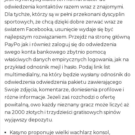
odwiedzenia kontaktów razem wraz z znajomymi.
Dla tychże, którzy są w pełni przekonani dyscyplin
sportowych, że chcą dzięki dobre zerwać wraz ze
światem Facebooka, usunięcie wydaje się być
najlepszym rozwiązaniem. Przejdź na stronę główną
PayPo jak i również zaloguj się do odwiedzenia
swego konta bankowego zbytnio pomocą
właściwych danych empirycznych logowania, jak na
przykład odnośnik mejl i hasło. Podaj link list
multimedialny, na który będzie wysłany odnośnik do
odwiedzenia odwiedzenia pakietu zawierającego
Swoje zdjęcia, komentarze, doniesienia profilowe i
różne informacje. Jeżeli zaś rozchodzi o ofertę
powitalną, owo każdy nieznany gracz może liczyć aż
na 2000 złotych i trzydzieści gratisowych spinów
wyjąwszy depozytu.
Kasyno proponuje wielki wachlarz konsol,