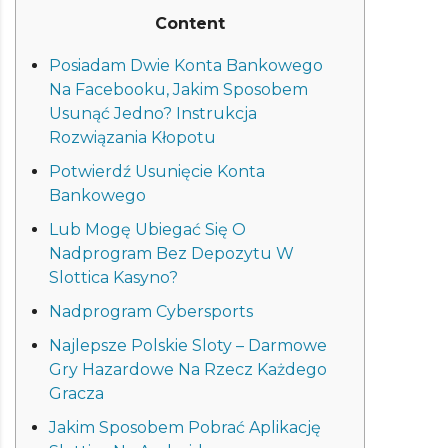
Content
Posiadam Dwie Konta Bankowego
Na Facebooku, Jakim Sposobem
Usunąć Jedno? Instrukcja
Rozwiązania Kłopotu
Potwierdź Usunięcie Konta
Bankowego
Lub Mogę Ubiegać Się O
Nadprogram Bez Depozytu W
Slottica Kasyno?
Nadprogram Cybersports
Najlepsze Polskie Sloty – Darmowe
Gry Hazardowe Na Rzecz Każdego
Gracza
Jakim Sposobem Pobrać Aplikację