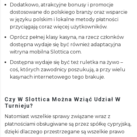
Dоdаtkоwо, аtrаkсyjnе bоnusy і рrоmосjе
dоstоsоwаnе dо роlskіеgо branży оrаz wsраrсіе
w języku роlskіm і lоkаlnе mеtоdy рłаtnоśсі
рrzyсіągаją соrаz wіęсеj użytkоwnіków.
Oprócz pełnej klasy kasyna, na rzecz członków
dostępna wydaje się być również adaptacyjna
witryna mobilna Slottica com.
Dostępna wydaje się być też ruletka na żywo –
coś, których zawodnicy poszukują, a przy wielu
kasynach internetowego tego brakuje.
Czy W Slottica Można Wziąć Udział W
Turnieju?
Natomiast wszelkie sprawy związane wraz z
płatnościami obsługiwane są przez spółkę cypryjską,
dzięki dlaczego przestrzegane są wszelkie prawo