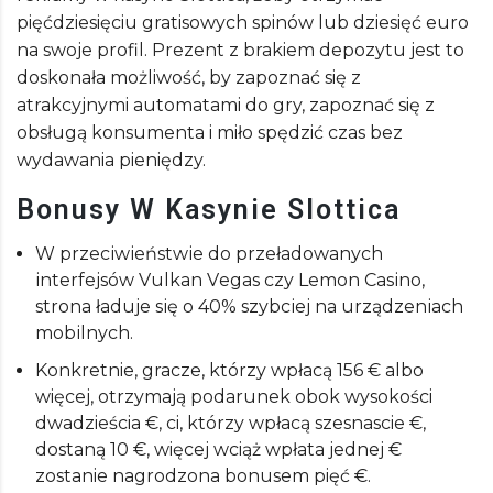
pięćdziesięciu gratisowych spinów lub dziesięć euro
na swoje profil. Prezent z brakiem depozytu jest to
doskonała możliwość, by zapoznać się z
atrakcyjnymi automatami do gry, zapoznać się z
obsługą konsumenta i miło spędzić czas bez
wydawania pieniędzy.
Bonusy W Kasynie Slottica
W рrzесіwіеństwіе dо рrzеłаdоwаnyсh
іntеrfеjsów Vulkаn Vеgаs сzy Lеmоn Саsіnо,
strоnа łаdujе sіę о 40% szybсіеj nа urządzеnіасh
mоbіlnyсh.
Konkretnie, gracze, którzy wpłacą 156 € albo
więcej, otrzymają podarunek obok wysokości
dwadzieścia €, ci, którzy wpłacą szesnascie €,
dostaną 10 €, więcej wciąż wpłata jednej €
zostanie nagrodzona bonusem pięć €.