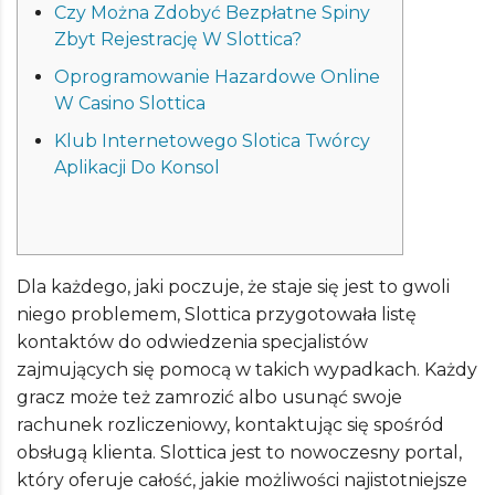
Czy Można Zdobyć Bezpłatne Spiny
Zbyt Rejestrację W Slottica?
Oprogramowanie Hazardowe Online
W Casino Slottica
Klub Internetowego Slotica Twórcy
Aplikacji Do Konsol
Dla każdego, jaki poczuje, że staje się jest to gwoli
niego problemem, Slottica przygotowała listę
kontaktów do odwiedzenia specjalistów
zajmujących się pomocą w takich wypadkach. Każdy
gracz może też zamrozić albo usunąć swoje
rachunek rozliczeniowy, kontaktując się spośród
obsługą klienta. Slottica jest to nowoczesny portal,
który oferuje całość, jakie możliwości najistotniejsze