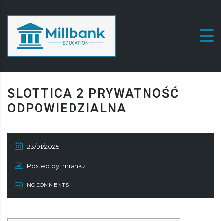
SLOTTICA 2 PRYWATNOŚĆ
ODPOWIEDZIALNA
23/01/2025
Posted by: mrankz
NO COMMENTS