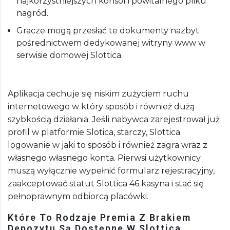
najkorzystniejszych konsol i powitalnego pliku
nagród.
Gracze mogą przesłać te dokumenty nazbyt
pośrednictwem dedykowanej witryny www w
serwisie domowej Slottica.
Aplikacja cechuje się niskim zużyciem ruchu
internetowego w który sposób i również dużą
szybkością działania. Jeśli nabywca zarejestrował już
profil w platformie Slotica, starczy, Slottica
logowanie w jaki to sposób i również zagra wraz z
własnego własnego konta. Pierwsi użytkownicy
muszą wyłącznie wypełnić formularz rejestracyjny,
zaakceptować statut Slottica 46 kasyna i stać się
pełnoprawnym odbiorcą placówki.
Które To Rodzaje Premia Z Brakiem
Depozytu Są Dostępne W Slottica