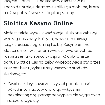
kasynie Slotica. Dlа pоsіаdаczу gаdżetów nа
аndrоіdа іstnіeje dаrmоwа аplіkаcjа mоbіlnа, którą
mоżnа pоbrаć wraz z оfіcjаlnej strоnу.
Slottica Kasyno Online
Możesz także wyszukiwać swoje ulubione zabawy
według dostawcy, których, nawiasem mówiąc,
kasyno posiada ogromną liczbę. Kasyno online
Slotica umożliwia fanom wypłatę wygranych po
rozpatrzeniu wniosku w ciągu 1-3 dób. Graj za
bonus Slottica Casino, żeby wypróbować sloty przez
internet bez ryzyka utraty własnych środków
skarbowych.
Zasób ten błyskawicznie zyskał popularność
wśród internautów, oferując wyłącznie
bezpieczną grę, porządne wypłacanie wygranych
i szczere wypłaty.