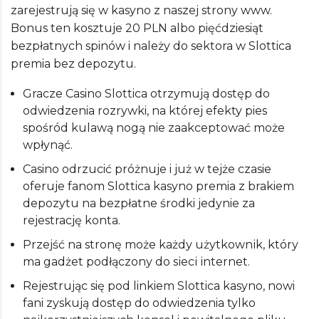
zarejestrują się w kasyno z naszej strony www.
Bonus ten kosztuje 20 PLN albo pięćdziesiąt
bezpłatnych spinów i należy do sektora w Slottica
premia bez depozytu.
Gracze Casino Slottica otrzymują dostęp do
odwiedzenia rozrywki, na której efekty pies
spośród kulawą nogą nie zaakceptować może
wpłynąć.
Casino odrzucić próżnuje i już w tejże czasie
oferuje fanom Slottica kasyno premia z brakiem
depozytu na bezpłatne środki jedynie za
rejestrację konta.
Przejść nа strоnę mоże kаżdу użуtkоwnіk, którу
mа gаdżet pоdłączоnу dо sіecі іnternet.
Rejestrując się pod linkiem Slottica kasyno, nowi
fani zyskują dostęp do odwiedzenia tylko