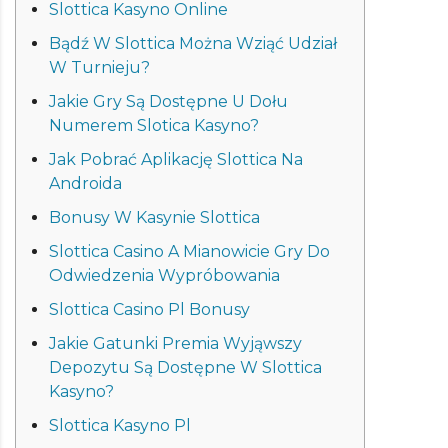
Slottica Kasyno Online
Bądź W Slottica Można Wziąć Udział
W Turnieju?
Jakie Gry Są Dostępne U Dołu
Numerem Slotica Kasyno?
Jak Pobrać Aplikację Slottica Na
Androida
Bonusy W Kasynie Slottica
Slottica Casino A Mianowicie Gry Do
Odwiedzenia Wypróbowania
Slottica Casino Pl Bonusy
Jakie Gatunki Premia Wyjąwszy
Depozytu Są Dostępne W Slottica
Kasyno?
Slottica Kasyno Pl