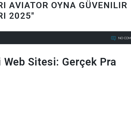
RI AVIATOR OYNA GÜVENILIR
I 2025″
Home
Ab
NO CO
 Web Sitesi: Gerçek Pra