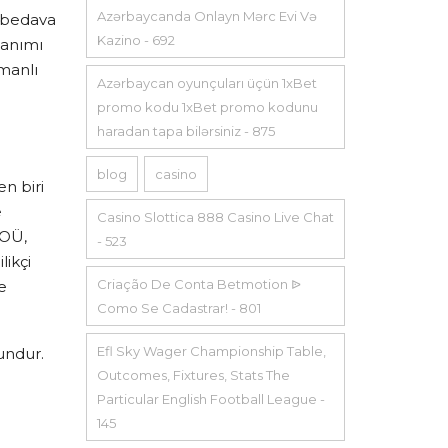
Azərbaycanda Onlayn Mərc Evi Və
a bedava
Kazino - 692
lanımı
manlı
Azərbaycan oyunçuları üçün 1xBet
promo kodu 1xBet promo kodunu
haradan tapa bilərsiniz - 875
blog
casino
n biri
e
Casino Slottica 888 Casino Live Chat
 OÜ,
- 523
likçi
Criação De Conta Betmotion ᐉ
e
Como Se Cadastrar! - 801
Efl Sky Wager Championship Table,
undur.
Outcomes, Fixtures, Stats The
Particular English Football League -
145