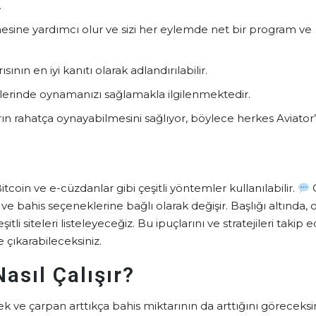
.
mesine yardımcı olur ve sizi her eylemde net bir program ve
ının en iyi kanıtı olarak adlandırılabilir.
erinde oynamanızı sağlamakla ilgilenmektedir.
arın rahatça oynayabilmesini sağlıyor, böylece herkes Aviator
itcoin ve e-cüzdanlar gibi çeşitli yöntemler kullanılabilir.
e bahis seçeneklerine bağlı olarak değişir. Başlığı altında,
i siteleri listeleyeceğiz. Bu ipuçlarını ve stratejileri takip 
 çıkarabileceksiniz.
asıl Çalışır?
 ve çarpan arttıkça bahis miktarının da arttığını göreceksin