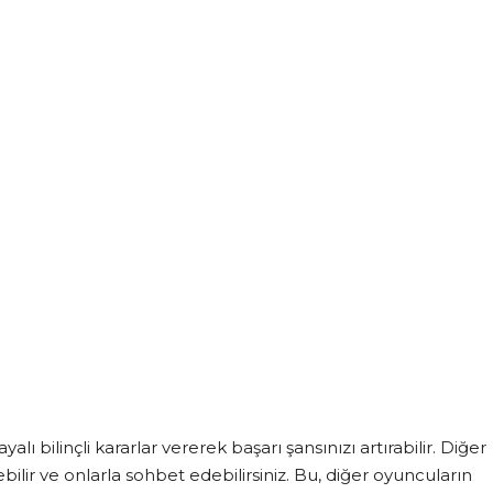
alı bilinçli kararlar vererek başarı şansınızı artırabilir. Diğer
lir ve onlarla sohbet edebilirsiniz. Bu, diğer oyuncuların