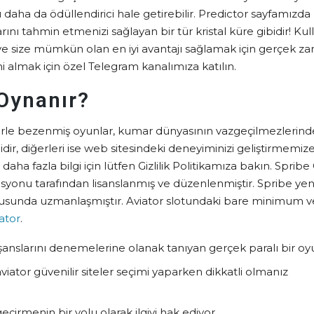
 daha da ödüllendirici hale getirebilir. Predictor sayfamızd
ını tahmin etmenizi sağlayan bir tür kristal küre gibidir! Kul
e size mümkün olan en iyi avantajı sağlamak için gerçek za
ni almak için özel Telegram kanalımıza katılın.
Oynanır?
lerle bezenmiş oyunlar, kumar dünyasının vazgeçilmezlerinde
idir, diğerleri ise web sitesindeki deneyiminizi geliştirmemiz
aha fazla bilgi için lütfen Gizlilik Politikamıza bakın. Spribe
syonu tarafından lisanslanmış ve düzenlenmiştir. Spribe yeni
onusunda uzmanlaşmıştır. Aviator slotundaki bare minimum v
ator
.
şanslarını denemelerine olanak tanıyan gerçek paralı bir oy
viator güvenilir siteler seçimi yaparken dikkatli olmanız
çirmenin bir yolu olarak ilgiyi hak ediyor.