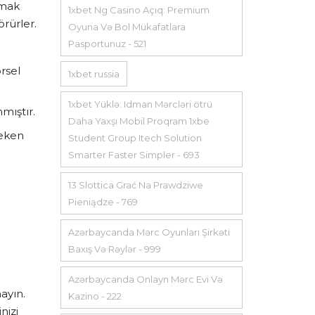
lmak
1xbet Ng Casino Açıq: Premium
örürler.
Oyuna Və Bol Mükafatlara
Pasportunuz - 521
rsel
1xbet russia
1xbet Yüklə: Idman Mərcləri ötrü
mıştır.
Daha Yaxşı Mobil Proqram 1xbe
eken
Student Group Itech Solution
Smarter Faster Simpler - 693
13 Slottica Grać Na Prawdziwe
Pieniądze - 769
Azərbaycanda Mərc Oyunları Şirkəti
Baxış Və Rəylər - 999
Azərbaycanda Onlayn Mərc Evi Və
ayın.
Kazino - 222
nizi