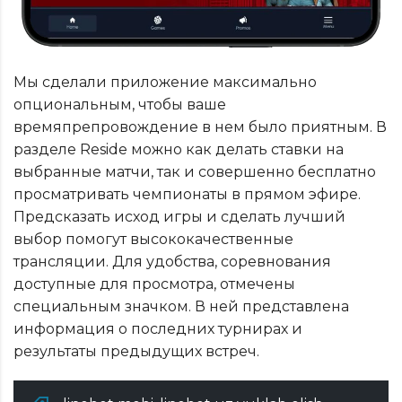
Мы сделали приложение максимально
опциональным, чтобы ваше
времяпрепровождение в нем было приятным. В
разделе Reside можно как делать ставки на
выбранные матчи, так и совершенно бесплатно
просматривать чемпионаты в прямом эфире.
Предсказать исход игры и сделать лучший
выбор помогут высококачественные
трансляции. Для удобства, соревнования
доступные для просмотра, отмечены
специальным значком. В ней представлена
информация о последних турнирах и
результаты предыдущих встреч.