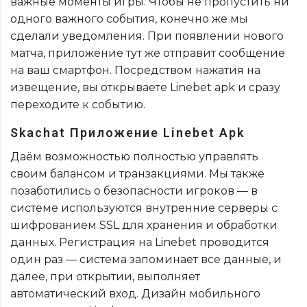
важные моменты игры. Чтобы не пропустить ни
одного важного события, конечно же мы
сделали уведомления. При появлении нового
матча, приложение тут же отправит сообщение
на ваш смартфон. Посредством нажатия на
извещение, вы открываете Linebet apk и сразу
переходите к событию.
Skachat Приложение Linebet Apk
Даём возможностью полностью управлять
своим балансом и транзакциями. Мы также
позаботились о безопасности игроков — в
системе используются внутренние серверы с
шифрованием SSL для хранения и обработки
данных. Регистрация на Linebet проводится
один раз — система запоминает все данные, и
далее, при открытии, выполняет
автоматический вход. Дизайн мобильного