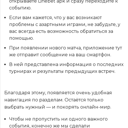
открываете Linebet apk и сразу переходите к
событию.
Если вам кажется, что у вас возникают
проблемы с азартными играми, не забудьте, у
вас всегда есть возможность обратиться за
помощью.
При появлении нового матча, приложение тут
же отправит сообщение на ваш смартфон.
В ней представлена информация о последних
турнирах и результаты предыдущих встреч.
Благодаря этому, появляется очень удобная
навигация по разделам. Остаётся только
выбрать нужный — и покорять онлайн-мир.
Чтобы не пропустить ни одного важного
события, конечно же мы сделали