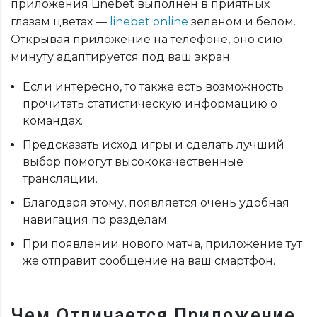
приложения Linebet выполнен в приятных
глазам цветах —
linebet online
зеленом и белом.
Открывая приложение на телефоне, оно сию
минуту адаптируется под ваш экран.
Если интересно, то также есть возможность
прочитать статистическую информацию о
командах.
Предсказать исход игры и сделать лучший
выбор помогут высококачественные
трансляции.
Благодаря этому, появляется очень удобная
навигация по разделам.
При появлении нового матча, приложение тут
же отправит сообщение на ваш смартфон.
Чем Отличается Приложение