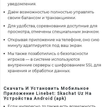
уведомления.
Даём возможностью полностью управлять
своим балансом и транзакциями.
Для удобства, соревнования доступные для
просмотра, отмечены специальным значком.
Открывая приложение на телефоне, оно сию
минуту адаптируется под ваш экран.
Мы также позаботились о безопасности
игроков — в системе используются
внутренние серверы с шифрованием SSL для
хранения и обработки данных.
Скачать И Установить Мобильное
Приложение Linebet: Skachat Uz На
Устройства Android (apk)
Если интересно, то также есть возможность