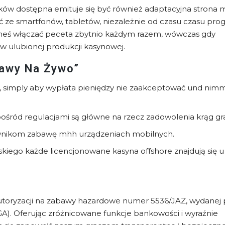
nków dostępna emituje się być również adaptacyjna strona 
ć ze smartfonów, tabletów, niezależnie od czasu czasu pr
ieneś włączać peceta zbytnio każdym razem, wówczas gdy
w ulubionej produkcji kasynowej.
bawy Na Żywo”
 simply aby wypłata pieniędzy nie zaakceptować und nim
ośród regulacjami są główne na rzecz zadowolenia krąg gr
ownikom zabawę mhh urządzeniach mobilnych.
skiego każde licencjonowane kasyna offshore znajdują się u
 autoryzacji na zabawy hazardowe numer 5536/JAZ, wydanej 
GA). Oferując zróżnicowane funkcje bankowości i wyraźnie