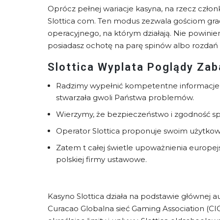
Oprócz pełnej wariacje kasyna, na rzecz czło
Slottica com. Ten modus zezwala gościom gra
operacyjnego, na którym działają. Nie powin
posiadasz ochotę na parę spinów albo rozdań 
Slottica Wyplata Poglądy Za
Radzimy wypełnić kompetentne informacje,
stwarzała gwoli Państwa problemów.
Wierzymy, że bezpieczeństwo i zgodność sp
Operator Slottica proponuje swoim użytk
Zatem t całej świetle upoważnienia europej
polskiej firmy ustawowe.
Kasyno Slottica działa na podstawie głównej
Curacao Globalna sieć Gaming Association (CI