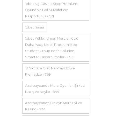
1xbet Ng Casino Açıq: Premium
Oyuna Və Bol Mükafatlara
Pasportunuz - 521
1xbet russia
1xbet Yüklə: Idman Mərcləri ötrü
Daha Yaxşı Mobil Proqram 1xbe
Student Group Itech Solution
Smarter Faster Simpler - 693
13 Slottica Grać Na Prawdziwe
Pieniądze - 769
Azərbaycanda Mərc Oyunları Şirkəti
Baxış Və Rəylər - 999
Azərbaycanda Onlayn Mərc Evi Və
Kazino - 222