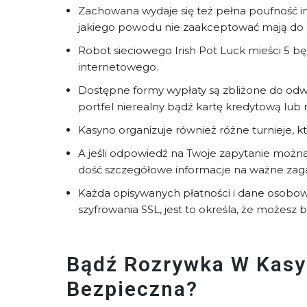
Zachowana wydaje się też pełna poufność in
jakiego powodu nie zaakceptować mają do 
Robot sieciowego Irish Pot Luck mieści 5 bę
internetowego.
Dostępne formy wypłaty są zbliżone do odw
portfel nierealny bądź kartę kredytową lub r
Kasyno organizuje również różne turnieje, k
A jeśli odpowiedź na Twoje zapytanie można 
dość szczegółowe informacje na ważne zaga
Każda opisywanych płatności i dane osobow
szyfrowania SSL, jest to określa, że możesz 
Bądź Rozrywka W Kasyn
Bezpieczna?