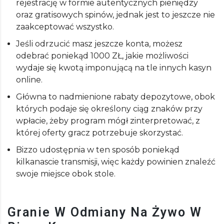
rejestrację w formie autentycznych pieniędzy
oraz gratisowych spinów, jednak jest to jeszcze nie
zaakceptować wszystko.
Jeśli odrzucić masz jeszcze konta, możesz
odebrać poniekąd 1000 ZŁ, jakie możliwości
wydaje się kwotą imponującą na tle innych kasyn
online.
Główna to nadmienione rabaty depozytowe, obok
których podaje się określony ciąg znaków przy
wpłacie, żeby program mógł zinterpretować, z
której oferty gracz potrzebuje skorzystać.
Bizzo udostępnia w ten sposób poniekąd
kilkanascie transmisji, więc każdy powinien znaleźć
swoje miejsce obok stole.
Granie W Odmiany Na Żywo W