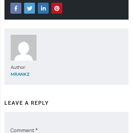
Author:
MRANKZ
LEAVE A REPLY
Comment *