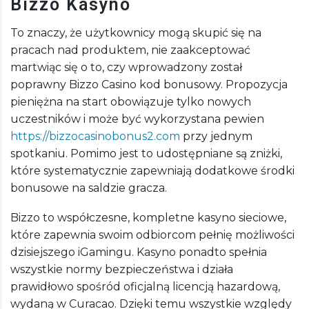
Bizzo Kasyno
To znaczy, że użytkownicy mogą skupić się na
pracach nad produktem, nie zaakceptować
martwiąc się o to, czy wprowadzony został
poprawny Bizzo Casino kod bonusowy. Propozycja
pieniężna na start obowiązuje tylko nowych
uczestników i może być wykorzystana pewien
https://bizzocasinobonus2.com
przy jednym
spotkaniu. Pomimo jest to udostępniane są zniżki,
które systematycznie zapewniają dodatkowe środki
bonusowe na saldzie gracza.
Bizzo to współczesne, kompletne kasyno sieciowe,
które zapewnia swoim odbiorcom pełnię możliwości
dzisiejszego iGamingu. Kasyno ponadto spełnia
wszystkie normy bezpieczeństwa i działa
prawidłowo spośród oficjalną licencją hazardową,
wydaną w Curacao. Dzięki temu wszystkie względy