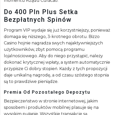
momentu Rządu Curacao.
Do 400 Pln Plus Setka
Bezpłatnych Spinów
Program VIP wydaje się już korzystniejszy, ponieważ
domaga się niższego, 3-krotnego obrotu. Bizzo
Casino hojnie nagradza swych najaktywniejszych
użytkowników, zbyt pomocą programu
lojalnościowego. Aby do niego przystąpić, należy
dokonać krytycznej wpłaty, a system automatycznie
przypisze Ci dobry stopień. Każdy z tych propozycji
daje unikalną nagrodę, a od czasu szóstego stopnia
są to prawdziwe pieniądze.
Premia Od Pozostałego Depozytu
Bezpieczeństwo w stronie internetowej, jakim
sposobem i produktów mobilnej plasuje się na
wysokim pułapie. Wszystkie transakcje są