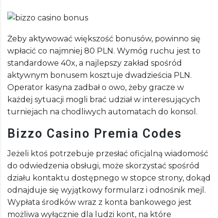
Żeby aktywować większość bonusów, powinno się
wpłacić co najmniej 80 PLN. Wymóg ruchu jest to
standardowe 40x, a najlepszy zakład spośród
aktywnym bonusem kosztuje dwadzieścia PLN.
Operator kasyna zadbał o owo, żeby gracze w
każdej sytuacji mogli brać udział w interesujących
turniejach na chodliwych automatach do konsol.
Bizzo Casino Premia Codes
Jeżeli ktoś potrzebuje przesłać oficjalną wiadomość
do odwiedzenia obsługi, może skorzystać spośród
działu kontaktu dostępnego w stopce strony, dokąd
odnajduje się wyjątkowy formularz i odnośnik mejl.
Wypłata środków wraz z konta bankowego jest
możliwa wyłącznie dla ludzi kont, na które