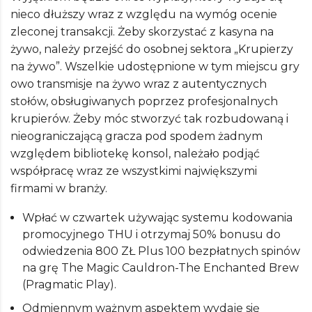
nieco dłuższy wraz z względu na wymóg ocenie
zleconej transakcji. Żeby skorzystać z kasyna na
żywo, należy przejść do osobnej sektora „Krupierzy
na żywo”. Wszelkie udostępnione w tym miejscu gry
owo transmisje na żywo wraz z autentycznych
stołów, obsługiwanych poprzez profesjonalnych
krupierów. Żeby móc stworzyć tak rozbudowaną i
nieograniczającą gracza pod spodem żadnym
względem bibliotekę konsol, należało podjąć
współpracę wraz ze wszystkimi największymi
firmami w branży.
Wpłać w czwartek używając systemu kodowania
promocyjnego THU i otrzymaj 50% bonusu do
odwiedzenia 800 ZŁ Plus 100 bezpłatnych spinów
na grę The Magic Cauldron-The Enchanted Brew
(Pragmatic Play).
Odmiennym ważnym aspektem wydaje się