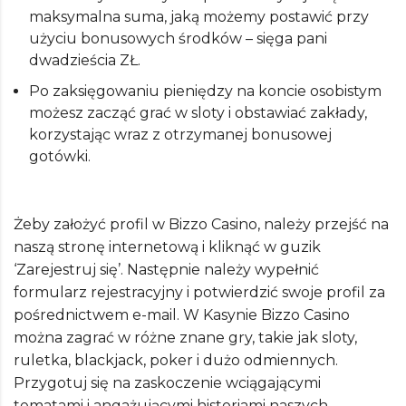
maksymalna suma, jaką możemy postawić przy
użyciu bonusowych środków – sięga pani
dwadzieścia ZŁ.
Po zaksięgowaniu pieniędzy na koncie osobistym
możesz zacząć grać w sloty i obstawiać zakłady,
korzystając wraz z otrzymanej bonusowej
gotówki.
Żeby założyć profil w Bizzo Casino, należy przejść na
naszą stronę internetową i kliknąć w guzik
‘Zarejestruj się’. Następnie należy wypełnić
formularz rejestracyjny i potwierdzić swoje profil za
pośrednictwem e-mail. W Kasynie Bizzo Casino
można zagrać w różne znane gry, takie jak sloty,
ruletka, blackjack, poker i dużo odmiennych.
Przygotuj się na zaskoczenie wciągającymi
tematami i angażującymi historiami naszych