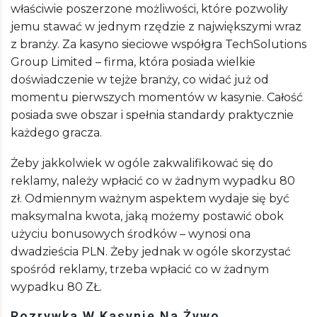
właściwie poszerzone możliwości, które pozwoliły
jemu stawać w jednym rzędzie z największymi wraz
z branży. Za kasyno sieciowe współgra TechSolutions
Group Limited – firma, która posiada wielkie
doświadczenie w tejże branży, co widać już od
momentu pierwszych momentów w kasynie. Całość
posiada swe obszar i spełnia standardy praktycznie
każdego gracza.
Żeby jakkolwiek w ogóle zakwalifikować się do
reklamy, należy wpłacić co w żadnym wypadku 80
zł. Odmiennym ważnym aspektem wydaje się być
maksymalna kwota, jaką możemy postawić obok
użyciu bonusowych środków – wynosi ona
dwadzieścia PLN. Żeby jednak w ogóle skorzystać
spośród reklamy, trzeba wpłacić co w żadnym
wypadku 80 ZŁ.
Rozrywka W Kasynie Na Żywo