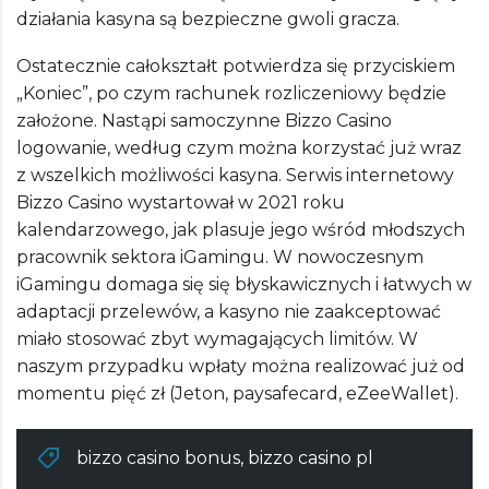
działania kasyna są bezpieczne gwoli gracza.
Ostatecznie całokształt potwierdza się przyciskiem
„Koniec”, po czym rachunek rozliczeniowy będzie
założone. Nastąpi samoczynne Bizzo Casino
logowanie, według czym można korzystać już wraz
z wszelkich możliwości kasyna. Serwis internetowy
Bizzo Casino wystartował w 2021 roku
kalendarzowego, jak plasuje jego wśród młodszych
pracownik sektora iGamingu. W nowoczesnym
iGamingu domaga się się błyskawicznych i łatwych w
adaptacji przelewów, a kasyno nie zaakceptować
miało stosować zbyt wymagających limitów. W
naszym przypadku wpłaty można realizować już od
momentu pięć zł (Jeton, paysafecard, eZeeWallet).
bizzo casino bonus
,
bizzo casino pl