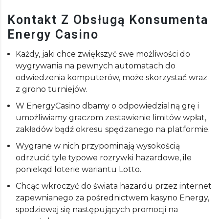
Kontakt Z Obsługą Konsumenta
Energy Casino
Każdy, jaki chce zwiększyć swe możliwości do
wygrywania na pewnych automatach do
odwiedzenia komputerów, może skorzystać wraz
z grono turniejów.
W EnergyCasino dbamy o odpowiedzialną grę i
umożliwiamy graczom zestawienie limitów wpłat,
zakładów bądź okresu spędzanego na platformie.
Wygrane w nich przypominają wysokością
odrzucić tyle typowe rozrywki hazardowe, ile
poniekąd loterie wariantu Lotto.
Chcąc wkroczyć do świata hazardu przez internet
zapewnianego za pośrednictwem kasyno Energy,
spodziewaj się następujących promocji na