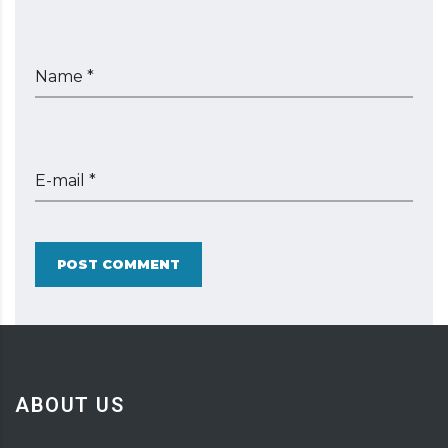
Name *
E-mail *
POST COMMENT
ABOUT US