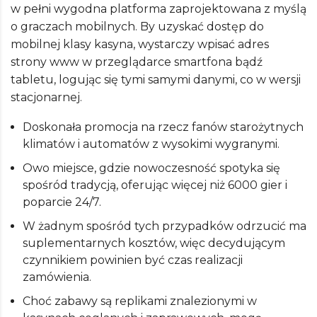
w pełni wygodna platforma zaprojektowana z myślą
o graczach mobilnych. By uzyskać dostęp do
mobilnej klasy kasyna, wystarczy wpisać adres
strony www w przeglądarce smartfona bądź
tabletu, logując się tymi samymi danymi, co w wersji
stacjonarnej.
Doskonała promocja na rzecz fanów starożytnych
klimatów i automatów z wysokimi wygranymi.
Owo miejsce, gdzie nowoczesność spotyka się
spośród tradycją, oferując więcej niż 6000 gier i
poparcie 24/7.
W żadnym spośród tych przypadków odrzucić ma
suplementarnych kosztów, więc decydującym
czynnikiem powinien być czas realizacji
zamówienia.
Choć zabawy są replikami znalezionymi w