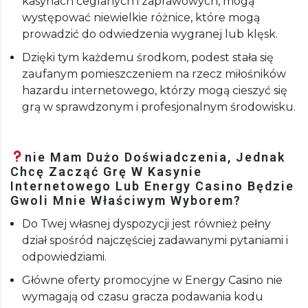
kasynach ceglanych i zaprawowych, mogą
występować niewielkie różnice, które mogą
prowadzić do odwiedzenia wygranej lub klęsk.
Dzięki tym każdemu środkom, podest stała się
zaufanym pomieszczeniem na rzecz miłośników
hazardu internetowego, którzy mogą cieszyć się
grą w sprawdzonym i profesjonalnym środowisku.
nie Mam Dużo Doświadczenia, Jednak
Chcę Zacząć Grę W Kasynie
Internetowego Lub Energy Casino Będzie
Gwoli Mnie Właściwym Wyborem?
Do Twej własnej dyspozycji jest również pełny
dział spośród najczęściej zadawanymi pytaniami i
odpowiedziami.
Główne oferty promocyjne w Energy Casino nie
wymagają od czasu gracza podawania kodu