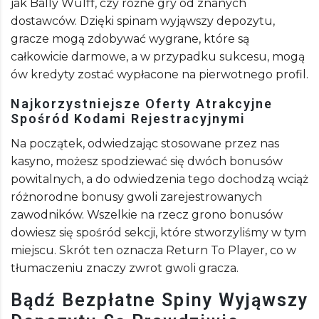
jak Bally Wulff, czy różne gry od znanych
dostawców. Dzięki spinam wyjąwszy depozytu,
gracze mogą zdobywać wygrane, które są
całkowicie darmowe, a w przypadku sukcesu, mogą
ów kredyty zostać wypłacone na pierwotnego profil.
Najkorzystniejsze Oferty Atrakcyjne
Spośród Kodami Rejestracyjnymi
Na początek, odwiedzając stosowane przez nas
kasyno, możesz spodziewać się dwóch bonusów
powitalnych, a do odwiedzenia tego dochodzą wciąż
różnorodne bonusy gwoli zarejestrowanych
zawodników. Wszelkie na rzecz grono bonusów
dowiesz się spośród sekcji, które stworzyliśmy w tym
miejscu. Skrót ten oznacza Return To Player, co w
tłumaczeniu znaczy zwrot gwoli gracza.
Bądź Bezpłatne Spiny Wyjąwszy