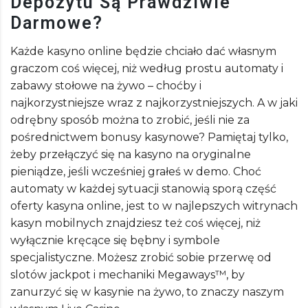
Depozytu Są Prawdziwie
Darmowe?
Każde kasyno online będzie chciało dać własnym
graczom coś więcej, niż według prostu automaty i
zabawy stołowe na żywo – choćby i
najkorzystniejsze wraz z najkorzystniejszych. A w jaki
odrębny sposób można to zrobić, jeśli nie za
pośrednictwem bonusy kasynowe? Pamiętaj tylko,
żeby przełączyć się na kasyno na oryginalne
pieniądze, jeśli wcześniej grałeś w demo. Choć
automaty w każdej sytuacji stanowią sporą część
oferty kasyna online, jest to w najlepszych witrynach
kasyn mobilnych znajdziesz też coś więcej, niż
wyłącznie kręcące się bębny i symbole
specjalistyczne. Możesz zrobić sobie przerwę od
slotów jackpot i mechaniki Megaways™, by
zanurzyć się w kasynie na żywo, to znaczy naszym