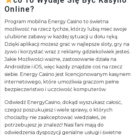
co To Wydaje Się Być Kasyno
Online?
Program mobilna Energy Casino to świetna
możliwość na rzecz tychże, którzy lubią mieć swoje
ulubione zabawy w każdej sytuacji u dołu ręką.
Dzięki aplikacji możesz grać w najlepsze sloty, gry na
żywo i korzystać wraz z reklamy gdziekolwiek jesteś.
Jakie Możliwości ważne, zastosowanie działa na
Androidzie i iOS, więc każdy znajdzie coś na rzecz
siebie. Energy Casino jest licencjonowanym kasynem
internetowego, które umożliwia graczom pełne
bezpieczeństwo i uczciwość komputerów.
Odwiedź EnergyCasino, dokąd wyszukasz całość,
czegoż poszukujesz i wiele sprawy, o których
chociażby nie zaakceptować wiedziałeś, że
potrzebujesz je znaleźć! Nasi fani mają do
odwiedzenia dyspozycji genialne usługi i świetne